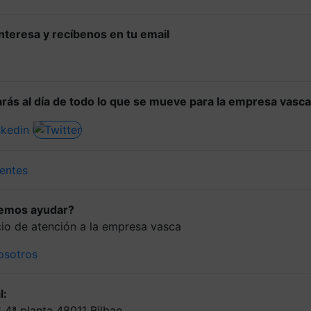
 interesa y recíbenos en tu email
rás al día de todo lo que se mueve para la empresa vasca
entes
demos ayudar?
icio de atención a la empresa vasca
osotros
l:
6 4ª planta 48011 Bilbao