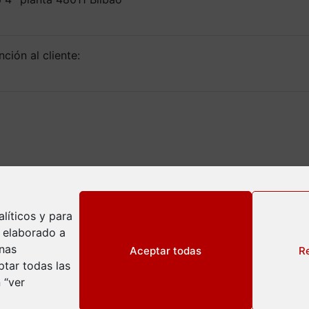
ción al cliente:
líticos y para
l elaborado a
inas
Aceptar todas
R
tar todas las
 “ver
ivacidad
okies