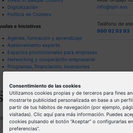
info@spri.eus
Digitalización
Política de Clústers
Teléfono de aten
yudas e Iniciativas
900 92 93 93
Agenda, formación y aprendizaje
Asesoramiento experto
Espacios promocionales para empresas
Networking y cooperación empresarial
Programas, financiación, inversiones
Tendencias y visión estratégica
Consentimiento de las cookies
Utilizamos cookies propias y de terceros para fines ana
mostrarte publicidad personalizada en base a un perfi
partir de tus hábitos de navegación (por ejemplo, pág
visitadas).
Clic aquí
para más información. Puedes acep
opyright © Spri 2026. All right reserved
Aviso Legal
cookies pulsando el botón “Aceptar” o configurarlas en
Política de pr
preferencias”.
Política de Co