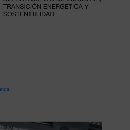
enda
al blog