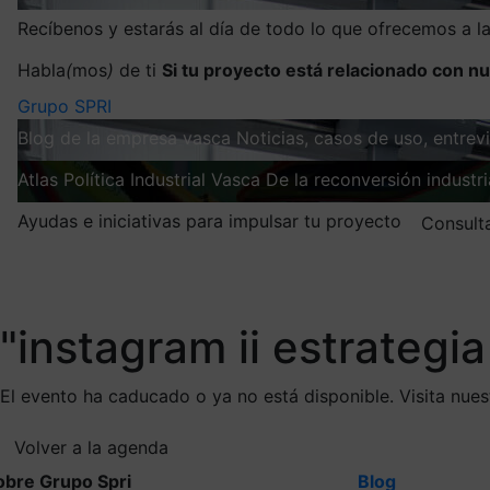
Recíbenos y estarás al día de todo lo que ofrecemos a 
Habla
(
mos
)
de ti
Si tu proyecto está relacionado con nu
Grupo SPRI
Blog de la empresa vasca
Noticias, casos de uso, entre
Atlas
Política Industrial Vasca
De la reconversión industria
Ayudas e iniciativas para impulsar tu proyecto
Consult
Mis suscripciones
Elige la información que quieres recibir
"instagram ii estrategia 
El evento ha caducado o ya no está disponible. Visita nue
Volver a la agenda
obre Grupo Spri
Blog