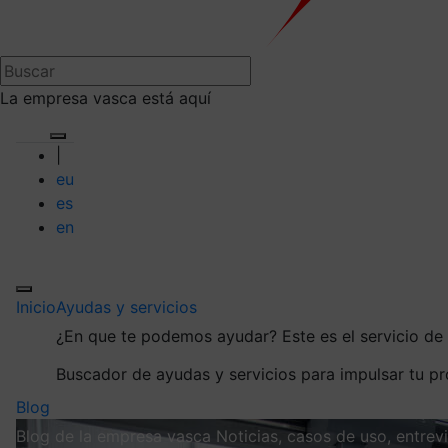
La empresa vasca está aquí
|
eu
es
en
Inicio
Ayudas y servicios
¿En que te podemos ayudar?
Este es el servicio d
Buscador de ayudas y servicios para impulsar tu p
Blog
Blog de la empresa vasca
Noticias, casos de uso, entre