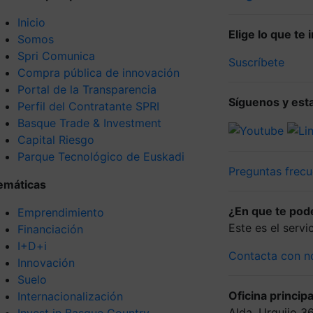
Inicio
Elige lo que te
Somos
Spri Comunica
Suscríbete
Compra pública de innovación
Portal de la Transparencia
Síguenos y esta
Perfil del Contratante SPRI
Basque Trade & Investment
Capital Riesgo
Parque Tecnológico de Euskadi
Preguntas frecu
emáticas
¿En que te po
Emprendimiento
Este es el serv
Financiación
I+D+i
Contacta con n
Innovación
Suelo
Oficina principa
Internacionalización
Alda. Urquijo 3
Invest in Basque Country