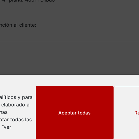
ción al cliente:
líticos y para
l elaborado a
inas
Aceptar todas
R
tar todas las
 “ver
ivacidad
okies