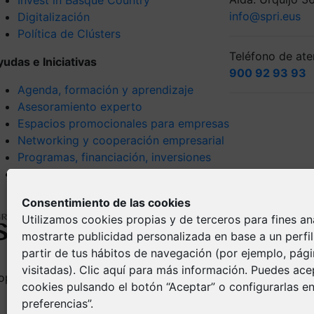
info@spri.eus
Digitalización
Política de Clústers
Teléfono de aten
yudas e Iniciativas
900 92 93 93
Agenda, formación y aprendizaje
Asesoramiento experto
Espacios promocionales para empresas
Networking y cooperación empresarial
Programas, financiación, inversiones
Tendencias y visión estratégica
Consentimiento de las cookies
Utilizamos cookies propias y de terceros para fines ana
mostrarte publicidad personalizada en base a un perfi
partir de tus hábitos de navegación (por ejemplo, pág
visitadas).
Clic aquí
para más información. Puedes acep
opyright © Spri 2026. All right reserved
Aviso Legal
cookies pulsando el botón “Aceptar” o configurarlas en
Política de pr
preferencias”.
Política de Co