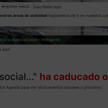
la empresa vasca
Suscríbete aquí
estras áreas de actividad
hablaremos de ti en nuestros ca
vistas, ayudas, oportunidades de negocio, tendencias…
Ir 
l a la especialización inteligente
Explorar
a aquí
social..."
ha caducado o
stra Agenda para ver otros eventos actuales o próximos.