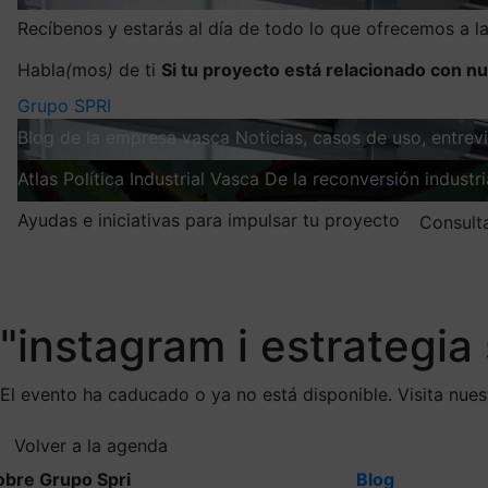
Recíbenos y estarás al día de todo lo que ofrecemos a 
Habla
(
mos
)
de ti
Si tu proyecto está relacionado con nu
Grupo SPRI
Blog de la empresa vasca
Noticias, casos de uso, entre
Atlas
Política Industrial Vasca
De la reconversión industria
Ayudas e iniciativas para impulsar tu proyecto
Consult
Mis suscripciones
Elige la información que quieres recibir
"instagram i estrategia 
El evento ha caducado o ya no está disponible. Visita nue
Volver a la agenda
obre Grupo Spri
Blog