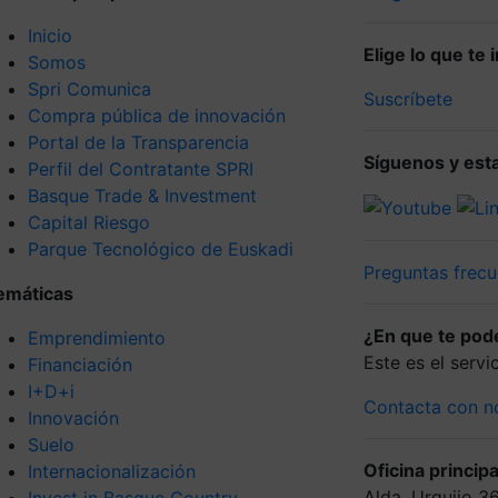
Inicio
Elige lo que te
Somos
Spri Comunica
Suscríbete
Compra pública de innovación
Portal de la Transparencia
Síguenos y esta
Perfil del Contratante SPRI
Basque Trade & Investment
Capital Riesgo
Parque Tecnológico de Euskadi
Preguntas frecu
emáticas
¿En que te po
Emprendimiento
Este es el serv
Financiación
I+D+i
Contacta con n
Innovación
Suelo
Oficina principa
Internacionalización
Alda. Urquijo 3
Invest in Basque Country