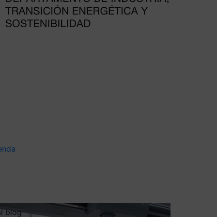
enda
al blog