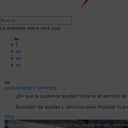
La empresa vasca está aquí
|
eu
es
en
Inicio
Ayudas y servicios
¿En que te podemos ayudar?
Este es el servicio d
Buscador de ayudas y servicios para impulsar tu p
Blog
Blog de la empresa vasca
Noticias, casos de uso, entre