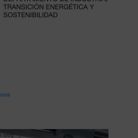
enda
al blog