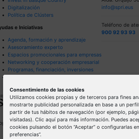
info@spri.eus
Digitalización
Política de Clústers
Teléfono de aten
yudas e Iniciativas
900 92 93 93
Agenda, formación y aprendizaje
Asesoramiento experto
Espacios promocionales para empresas
Networking y cooperación empresarial
Programas, financiación, inversiones
Tendencias y visión estratégica
Consentimiento de las cookies
Utilizamos cookies propias y de terceros para fines ana
mostrarte publicidad personalizada en base a un perfi
partir de tus hábitos de navegación (por ejemplo, pág
visitadas).
Clic aquí
para más información. Puedes acep
opyright © Spri 2026. All right reserved
Aviso Legal
cookies pulsando el botón “Aceptar” o configurarlas en
Política de pr
preferencias”.
Política de Co