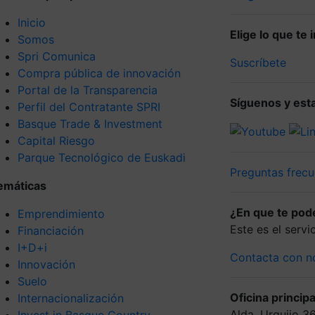
Inicio
Elige lo que te
Somos
Spri Comunica
Suscríbete
Compra pública de innovación
Portal de la Transparencia
Síguenos y esta
Perfil del Contratante SPRI
Basque Trade & Investment
Capital Riesgo
Parque Tecnológico de Euskadi
Preguntas frecu
emáticas
¿En que te po
Emprendimiento
Este es el serv
Financiación
I+D+i
Contacta con n
Innovación
Suelo
Oficina principa
Internacionalización
Alda. Urquijo 3
Invest in Basque Country