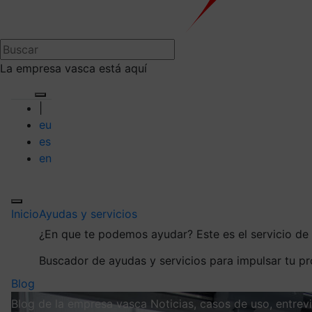
La empresa vasca está aquí
|
eu
es
en
Inicio
Ayudas y servicios
¿En que te podemos ayudar?
Este es el servicio d
Buscador de ayudas y servicios para impulsar tu p
Blog
Blog de la empresa vasca
Noticias, casos de uso, entre