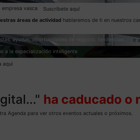
la empresa vasca
Suscríbete aquí
estras áreas de actividad
hablaremos de ti en nuestros ca
vistas, ayudas, oportunidades de negocio, tendencias…
Ir 
l a la especialización inteligente
Explorar
a aquí
gital..."
ha caducado o n
stra Agenda para ver otros eventos actuales o próximos.