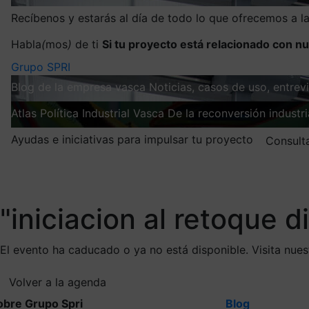
Recíbenos y estarás al día de todo lo que ofrecemos a 
Habla
(
mos
)
de ti
Si tu proyecto está relacionado con nu
Grupo SPRI
Blog de la empresa vasca
Noticias, casos de uso, entre
Atlas
Política Industrial Vasca
De la reconversión industria
Ayudas e iniciativas para impulsar tu proyecto
Consult
Mis suscripciones
Elige la información que quieres recibir
"iniciacion al retoque di
El evento ha caducado o ya no está disponible. Visita nue
Volver a la agenda
obre Grupo Spri
Blog