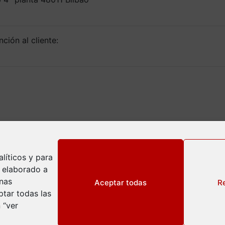
ción al cliente:
líticos y para
l elaborado a
inas
Aceptar todas
R
tar todas las
 “ver
ivacidad
okies