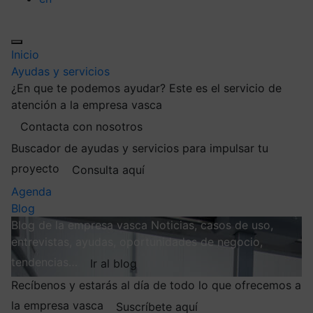
Inicio
Ayudas y servicios
¿En que te podemos ayudar?
Este es el servicio de
atención a la empresa vasca
Contacta con nosotros
Buscador de ayudas y servicios para impulsar tu
proyecto
Consulta aquí
Agenda
Blog
Blog de la empresa vasca
Noticias, casos de uso,
entrevistas, ayudas, oportunidades de negocio,
tendencias…
Ir al blog
Recíbenos y estarás al día de todo lo que ofrecemos a
la empresa vasca
Suscríbete aquí