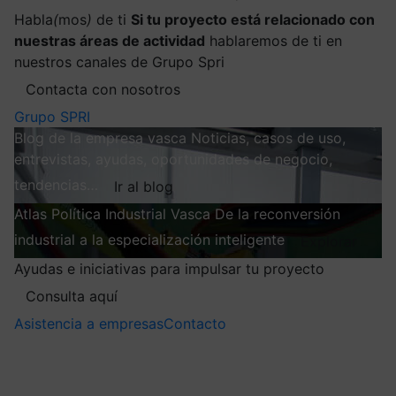
Habla
(
mos
)
de ti
Si tu proyecto está relacionado con
nuestras áreas de actividad
hablaremos de ti en
nuestros canales de Grupo Spri
Contacta con nosotros
Grupo SPRI
Blog de la empresa vasca
Noticias, casos de uso,
entrevistas, ayudas, oportunidades de negocio,
tendencias…
Ir al blog
Atlas
Política Industrial Vasca
De la reconversión
industrial a la especialización inteligente
Explorar
Ayudas e iniciativas para impulsar tu proyecto
Consulta aquí
Asistencia a empresas
Contacto
Mis suscripciones
Elige la información que quieres recibir