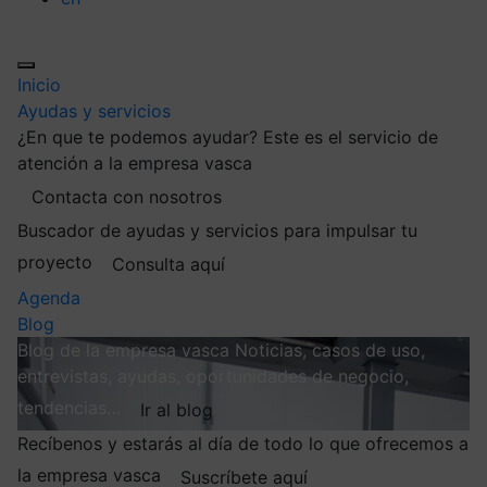
Inicio
Ayudas y servicios
¿En que te podemos ayudar?
Este es el servicio de
atención a la empresa vasca
Contacta con nosotros
Buscador de ayudas y servicios para impulsar tu
proyecto
Consulta aquí
Agenda
Blog
Blog de la empresa vasca
Noticias, casos de uso,
entrevistas, ayudas, oportunidades de negocio,
tendencias…
Ir al blog
Recíbenos y estarás al día de todo lo que ofrecemos a
la empresa vasca
Suscríbete aquí