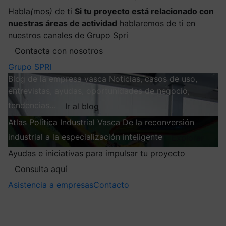
Habla
(
mos
)
de ti
Si tu proyecto está relacionado con
nuestras áreas de actividad
hablaremos de ti en
nuestros canales de Grupo Spri
Contacta con nosotros
Grupo SPRI
Blog de la empresa vasca
Noticias, casos de uso,
entrevistas, ayudas, oportunidades de negocio,
tendencias…
Ir al blog
Atlas
Política Industrial Vasca
De la reconversión
industrial a la especialización inteligente
Explorar
Ayudas e iniciativas para impulsar tu proyecto
Consulta aquí
Asistencia a empresas
Contacto
Mis suscripciones
Elige la información que quieres recibir