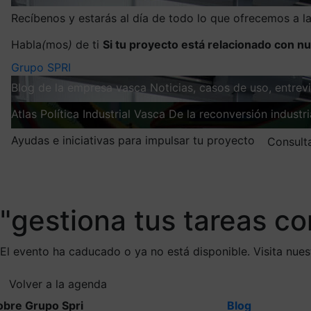
Recíbenos y estarás al día de todo lo que ofrecemos a 
Habla
(
mos
)
de ti
Si tu proyecto está relacionado con nu
Grupo SPRI
Blog de la empresa vasca
Noticias, casos de uso, entre
Atlas
Política Industrial Vasca
De la reconversión industria
Ayudas e iniciativas para impulsar tu proyecto
Consult
Mis suscripciones
Elige la información que quieres recibir
"gestiona tus tareas con
El evento ha caducado o ya no está disponible. Visita nue
Volver a la agenda
obre Grupo Spri
Blog