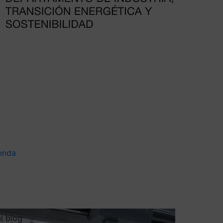
enda
al blog