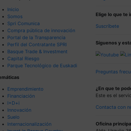
Inicio
Elige lo que te
Somos
Spri Comunica
Suscríbete
Compra pública de innovación
Portal de la Transparencia
Síguenos y esta
Perfil del Contratante SPRI
Basque Trade & Investment
Capital Riesgo
Parque Tecnológico de Euskadi
Preguntas frecu
emáticas
¿En que te po
Emprendimiento
Este es el serv
Financiación
I+D+i
Contacta con n
Innovación
Suelo
Oficina principa
Internacionalización
Alda. Urquijo 3
Invest in Basque Country