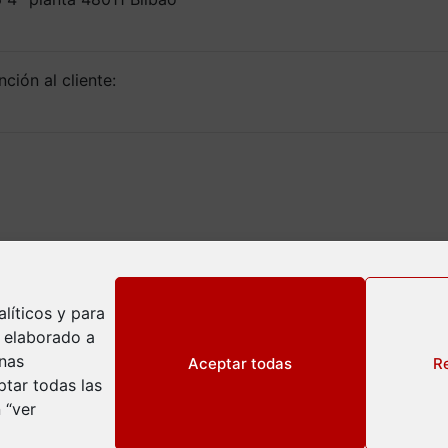
ción al cliente:
líticos y para
l elaborado a
inas
Aceptar todas
R
tar todas las
 “ver
ivacidad
okies