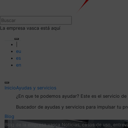
La empresa vasca está aquí
|
eu
es
en
Inicio
Ayudas y servicios
¿En que te podemos ayudar?
Este es el servicio d
Buscador de ayudas y servicios para impulsar tu p
Blog
Blog de la empresa vasca
Noticias, casos de uso, entre