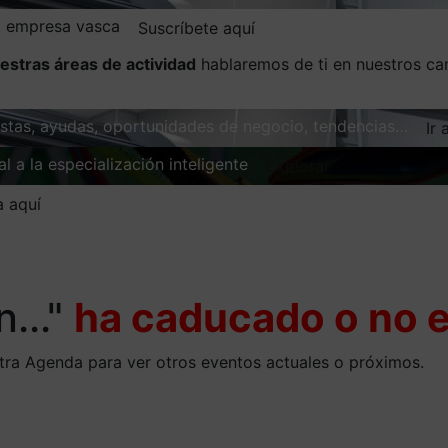
la empresa vasca
Suscríbete aquí
estras áreas de actividad
hablaremos de ti en nuestros ca
vistas, ayudas, oportunidades de negocio, tendencias…
Ir 
l a la especialización inteligente
Explorar
a aquí
..."
ha caducado o no e
stra Agenda para ver otros eventos actuales o próximos.