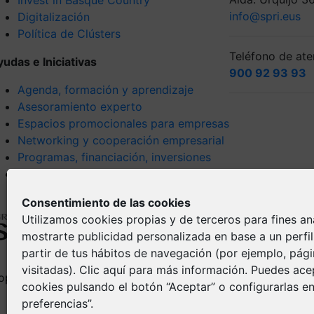
info@spri.eus
Digitalización
Política de Clústers
Teléfono de aten
yudas e Iniciativas
900 92 93 93
Agenda, formación y aprendizaje
Asesoramiento experto
Espacios promocionales para empresas
Networking y cooperación empresarial
Programas, financiación, inversiones
Tendencias y visión estratégica
Consentimiento de las cookies
Utilizamos cookies propias y de terceros para fines ana
mostrarte publicidad personalizada en base a un perfi
partir de tus hábitos de navegación (por ejemplo, pág
visitadas).
Clic aquí
para más información. Puedes acep
opyright © Spri 2026. All right reserved
Aviso Legal
cookies pulsando el botón “Aceptar” o configurarlas en
Política de pr
preferencias”.
Política de Co