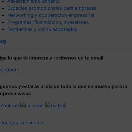
Asesoramiento experto
Espacios promocionales para empresas
Networking y cooperación empresarial
Programas, financiación, inversiones
Tendencias y visión estratégica
log
lige lo que te interesa y recíbenos en tu email
uscríbete
íguenos y estarás al día de todo lo que se mueve para la
mpresa vasca
reguntas frecuentes