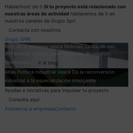
Habla
(
mos
)
de ti
Si tu proyecto está relacionado con
nuestras áreas de actividad
hablaremos de ti en
nuestros canales de Grupo Spri
Contacta con nosotros
Grupo SPRI
Blog de la empresa vasca
Noticias, casos de uso,
entrevistas, ayudas, oportunidades de negocio,
tendencias…
Ir al blog
Atlas
Política Industrial Vasca
De la reconversión
industrial a la especialización inteligente
Explorar
Ayudas e iniciativas para impulsar tu proyecto
Consulta aquí
Asistencia a empresas
Contacto
Mis suscripciones
Elige la información que quieres recibir