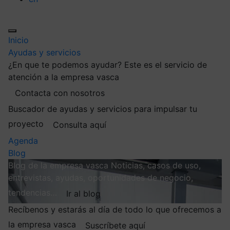
Inicio
Ayudas y servicios
¿En que te podemos ayudar?
Este es el servicio de
atención a la empresa vasca
Contacta con nosotros
Buscador de ayudas y servicios para impulsar tu
proyecto
Consulta aquí
Agenda
Blog
Blog de la empresa vasca
Noticias, casos de uso,
entrevistas, ayudas, oportunidades de negocio,
tendencias…
Ir al blog
Recíbenos y estarás al día de todo lo que ofrecemos a
la empresa vasca
Suscríbete aquí