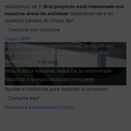
Habla
(
mos
)
de ti
Si tu proyecto está relacionado con
nuestras áreas de actividad
hablaremos de ti en
nuestros canales de Grupo Spri
Contacta con nosotros
Grupo SPRI
Blog de la empresa vasca
Noticias, casos de uso,
entrevistas, ayudas, oportunidades de negocio,
tendencias…
Ir al blog
Atlas
Política Industrial Vasca
De la reconversión
industrial a la especialización inteligente
Explorar
Ayudas e iniciativas para impulsar tu proyecto
Consulta aquí
Asistencia a empresas
Contacto
Mis suscripciones
Elige la información que quieres recibir