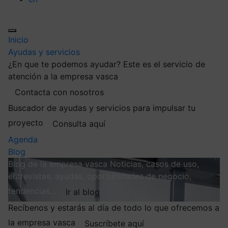
Inicio
Ayudas y servicios
¿En que te podemos ayudar?
Este es el servicio de
atención a la empresa vasca
Contacta con nosotros
Buscador de ayudas y servicios para impulsar tu
proyecto
Consulta aquí
Agenda
Blog
Blog de la empresa vasca
Noticias, casos de uso,
entrevistas, ayudas, oportunidades de negocio,
tendencias…
Ir al blog
Recíbenos y estarás al día de todo lo que ofrecemos a
la empresa vasca
Suscríbete aquí