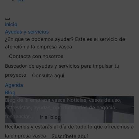
Inicio
Ayudas y servicios
¿En que te podemos ayudar?
Este es el servicio de
atención a la empresa vasca
Contacta con nosotros
Buscador de ayudas y servicios para impulsar tu
proyecto
Consulta aquí
Agenda
Blog
Blog de la empresa vasca
Noticias, casos de uso,
entrevistas, ayudas, oportunidades de negocio,
tendencias…
Ir al blog
Recíbenos y estarás al día de todo lo que ofrecemos a
la empresa vasca
Suscríbete aquí