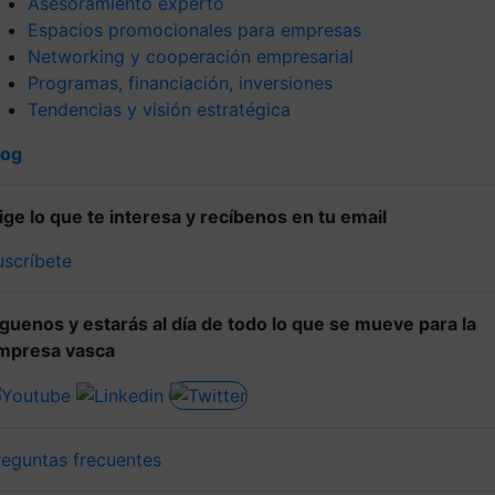
Asesoramiento experto
Espacios promocionales para empresas
Networking y cooperación empresarial
Programas, financiación, inversiones
Tendencias y visión estratégica
log
lige lo que te interesa y recíbenos en tu email
uscríbete
íguenos y estarás al día de todo lo que se mueve para la
mpresa vasca
reguntas frecuentes