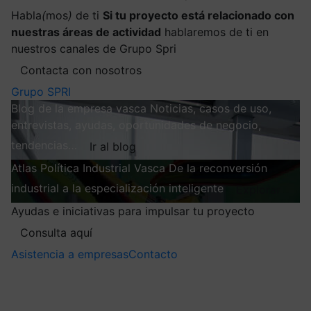
Habla
(
mos
)
de ti
Si tu proyecto está relacionado con
nuestras áreas de actividad
hablaremos de ti en
nuestros canales de Grupo Spri
Contacta con nosotros
Grupo SPRI
Blog de la empresa vasca
Noticias, casos de uso,
entrevistas, ayudas, oportunidades de negocio,
tendencias…
Ir al blog
Atlas
Política Industrial Vasca
De la reconversión
industrial a la especialización inteligente
Explorar
Ayudas e iniciativas para impulsar tu proyecto
Consulta aquí
Asistencia a empresas
Contacto
Mis suscripciones
Elige la información que quieres recibir