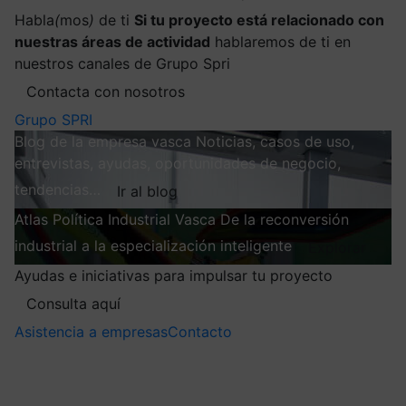
Habla
(
mos
)
de ti
Si tu proyecto está relacionado con
nuestras áreas de actividad
hablaremos de ti en
nuestros canales de Grupo Spri
Contacta con nosotros
Grupo SPRI
Blog de la empresa vasca
Noticias, casos de uso,
entrevistas, ayudas, oportunidades de negocio,
tendencias…
Ir al blog
Atlas
Política Industrial Vasca
De la reconversión
industrial a la especialización inteligente
Explorar
Ayudas e iniciativas para impulsar tu proyecto
Consulta aquí
Asistencia a empresas
Contacto
Mis suscripciones
Elige la información que quieres recibir