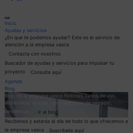
Inicio
Ayudas y servicios
¿En que te podemos ayudar?
Este es el servicio de
atención a la empresa vasca
Contacta con nosotros
Buscador de ayudas y servicios para impulsar tu
proyecto
Consulta aquí
Agenda
Blog
Blog de la empresa vasca
Noticias, casos de uso,
entrevistas, ayudas, oportunidades de negocio,
tendencias…
Ir al blog
Recíbenos y estarás al día de todo lo que ofrecemos a
la empresa vasca
Suscríbete aquí