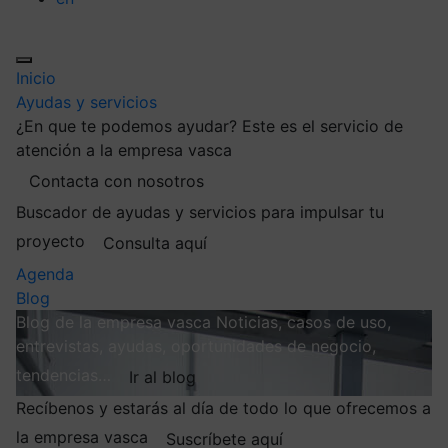
Inicio
Ayudas y servicios
¿En que te podemos ayudar?
Este es el servicio de
atención a la empresa vasca
Contacta con nosotros
Buscador de ayudas y servicios para impulsar tu
proyecto
Consulta aquí
Agenda
Blog
Blog de la empresa vasca
Noticias, casos de uso,
entrevistas, ayudas, oportunidades de negocio,
tendencias…
Ir al blog
Recíbenos y estarás al día de todo lo que ofrecemos a
la empresa vasca
Suscríbete aquí