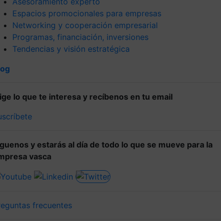
Asesoramiento experto
Espacios promocionales para empresas
Networking y cooperación empresarial
Programas, financiación, inversiones
Tendencias y visión estratégica
log
lige lo que te interesa y recíbenos en tu email
uscríbete
íguenos y estarás al día de todo lo que se mueve para la
mpresa vasca
reguntas frecuentes