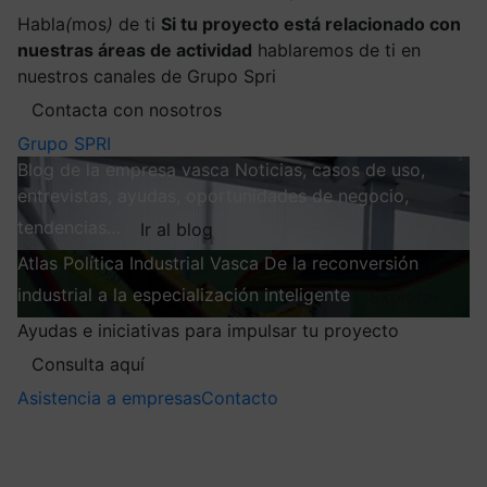
Habla
(
mos
)
de ti
Si tu proyecto está relacionado con
nuestras áreas de actividad
hablaremos de ti en
nuestros canales de Grupo Spri
Contacta con nosotros
Grupo SPRI
Blog de la empresa vasca
Noticias, casos de uso,
entrevistas, ayudas, oportunidades de negocio,
tendencias…
Ir al blog
Atlas
Política Industrial Vasca
De la reconversión
industrial a la especialización inteligente
Explorar
Ayudas e iniciativas para impulsar tu proyecto
Consulta aquí
Asistencia a empresas
Contacto
Mis suscripciones
Elige la información que quieres recibir