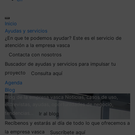
Inicio
Ayudas y servicios
¿En que te podemos ayudar?
Este es el servicio de
atención a la empresa vasca
Contacta con nosotros
Buscador de ayudas y servicios para impulsar tu
proyecto
Consulta aquí
Agenda
Blog
Blog de la empresa vasca
Noticias, casos de uso,
entrevistas, ayudas, oportunidades de negocio,
tendencias…
Ir al blog
Recíbenos y estarás al día de todo lo que ofrecemos a
la empresa vasca
Suscríbete aquí