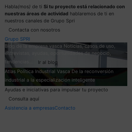
Habla
(
mos
)
de ti
Si tu proyecto está relacionado con
nuestras áreas de actividad
hablaremos de ti en
nuestros canales de Grupo Spri
Contacta con nosotros
Grupo SPRI
Blog de la empresa vasca
Noticias, casos de uso,
entrevistas, ayudas, oportunidades de negocio,
tendencias…
Ir al blog
Atlas
Política Industrial Vasca
De la reconversión
industrial a la especialización inteligente
Explorar
Ayudas e iniciativas para impulsar tu proyecto
Consulta aquí
Asistencia a empresas
Contacto
Mis suscripciones
Elige la información que quieres recibir