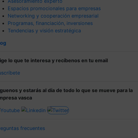
Asesoramiento experto
Espacios promocionales para empresas
Networking y cooperación empresarial
Programas, financiación, inversiones
Tendencias y visión estratégica
log
lige lo que te interesa y recíbenos en tu email
uscríbete
íguenos y estarás al día de todo lo que se mueve para la
mpresa vasca
reguntas frecuentes