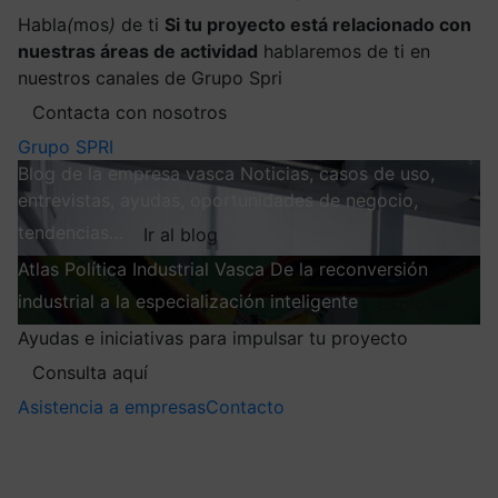
Habla
(
mos
)
de ti
Si tu proyecto está relacionado con
nuestras áreas de actividad
hablaremos de ti en
nuestros canales de Grupo Spri
Contacta con nosotros
Grupo SPRI
Blog de la empresa vasca
Noticias, casos de uso,
entrevistas, ayudas, oportunidades de negocio,
tendencias…
Ir al blog
Atlas
Política Industrial Vasca
De la reconversión
industrial a la especialización inteligente
Explorar
Ayudas e iniciativas para impulsar tu proyecto
Consulta aquí
Asistencia a empresas
Contacto
Mis suscripciones
Elige la información que quieres recibir