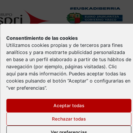
Consentimiento de las cookies
Utilizamos cookies propias y de terceros para fines
analíticos y para mostrarte publicidad personalizada
en base a un perfil elaborado a partir de tus hábitos de
navegación (por ejemplo, páginas visitadas).
Clic
opyright © Spri 2026. All right reserved
aquí
para más información. Puedes aceptar todas las
cookies pulsando el botón “Aceptar” o configurarlas en
Aviso Legal
“ver preferencias”.
Política de privacidad
Política de Cookies
Propiedad Intelectual
Aceptar todas
Rechazar todas
Ver preferencias