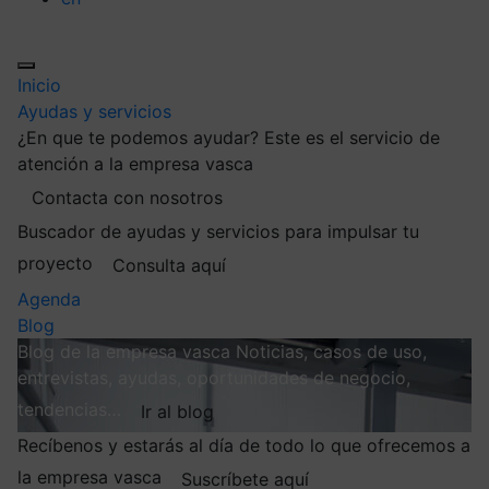
Inicio
Ayudas y servicios
¿En que te podemos ayudar?
Este es el servicio de
atención a la empresa vasca
Contacta con nosotros
Buscador de ayudas y servicios para impulsar tu
proyecto
Consulta aquí
Agenda
Blog
Blog de la empresa vasca
Noticias, casos de uso,
entrevistas, ayudas, oportunidades de negocio,
tendencias…
Ir al blog
Recíbenos y estarás al día de todo lo que ofrecemos a
la empresa vasca
Suscríbete aquí