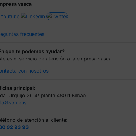
mpresa vasca
reguntas frecuentes
En que te podemos ayudar?
ste es el servicio de atención a la empresa vasca
ontacta con nosotros
icina principal:
lda. Urquijo 36 4ª planta 48011 Bilbao
nfo@spri.eus
léfono de atención al cliente:
00 92 93 93