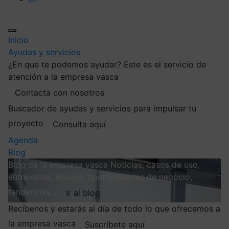
Inicio
Ayudas y servicios
¿En que te podemos ayudar?
Este es el servicio de
atención a la empresa vasca
Contacta con nosotros
Buscador de ayudas y servicios para impulsar tu
proyecto
Consulta aquí
Agenda
Blog
Blog de la empresa vasca
Noticias, casos de uso,
entrevistas, ayudas, oportunidades de negocio,
tendencias…
Ir al blog
Recíbenos y estarás al día de todo lo que ofrecemos a
la empresa vasca
Suscríbete aquí