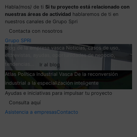
Habla
(
mos
)
de ti
Si tu proyecto está relacionado con
nuestras áreas de actividad
hablaremos de ti en
nuestros canales de Grupo Spri
Contacta con nosotros
Grupo SPRI
Blog de la empresa vasca
Noticias, casos de uso,
entrevistas, ayudas, oportunidades de negocio,
tendencias…
Ir al blog
Atlas
Política Industrial Vasca
De la reconversión
industrial a la especialización inteligente
Explorar
Ayudas e iniciativas para impulsar tu proyecto
Consulta aquí
Asistencia a empresas
Contacto
Mis suscripciones
Elige la información que quieres recibir