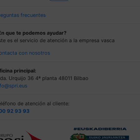
reguntas frecuentes
En que te podemos ayudar?
ste es el servicio de atención a la empresa vasca
ontacta con nosotros
icina principal:
lda. Urquijo 36 4ª planta 48011 Bilbao
nfo@spri.eus
léfono de atención al cliente:
00 92 93 93