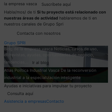
la empresa vasca
Suscríbete aquí
Habla
(
mos
)
de ti
Si tu proyecto está relacionado con
nuestras áreas de actividad
hablaremos de ti en
nuestros canales de Grupo Spri
Contacta con nosotros
Grupo SPRI
Blog de la empresa vasca
Noticias, casos de uso,
entrevistas, ayudas, oportunidades de negocio,
tendencias…
Ir al blog
Atlas
Política Industrial Vasca
De la reconversión
industrial a la especialización inteligente
Explorar
Ayudas e iniciativas para impulsar tu proyecto
Consulta aquí
Asistencia a empresas
Contacto
Mis suscripciones