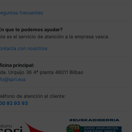
reguntas frecuentes
En que te podemos ayudar?
ste es el servicio de atención a la empresa vasca
ontacta con nosotros
icina principal:
lda. Urquijo 36 4ª planta 48011 Bilbao
nfo@spri.eus
léfono de atención al cliente:
00 92 93 93