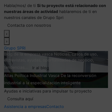
Habla
(
mos
)
de ti
Si tu proyecto está relacionado con
nuestras áreas de actividad
hablaremos de ti en
nuestros canales de Grupo Spri
Contacta con nosotros
‹
›
Grupo SPRI
Blog de la empresa vasca
Noticias, casos de uso,
entrevistas, ayudas, oportunidades de negocio,
tendencias…
Ir al blog
Atlas
Política Industrial Vasca
De la reconversión
industrial a la especialización inteligente
Explorar
Ayudas e iniciativas para impulsar tu proyecto
Consulta aquí
Asistencia a empresas
Contacto