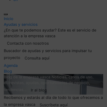
Inicio
Ayudas y servicios
¿En que te podemos ayudar?
Este es el servicio de
atención a la empresa vasca
Contacta con nosotros
Buscador de ayudas y servicios para impulsar tu
proyecto
Consulta aquí
Agenda
Blog
Blog de la empresa vasca
Noticias, casos de uso,
entrevistas, ayudas, oportunidades de negocio,
tendencias…
Ir al blog
Recíbenos y estarás al día de todo lo que ofrecemos a
la empresa vasca
Suscríbete aquí