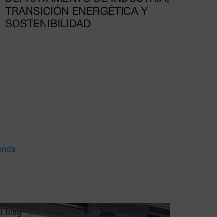
enda
al blog