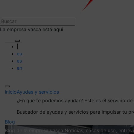
La empresa vasca está aquí
|
eu
es
en
Inicio
Ayudas y servicios
¿En que te podemos ayudar?
Este es el servicio d
Buscador de ayudas y servicios para impulsar tu p
Blog
Blog de la empresa vasca
Noticias, casos de uso, entre