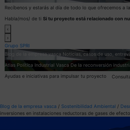
Recíbenos y estarás al día de todo lo que ofrecemos a 
Habla
(
mos
)
de ti
Si tu proyecto está relacionado con nu
‹
›
Grupo SPRI
Blog de la empresa vasca
Noticias, casos de uso, entre
Atlas
Política Industrial Vasca
De la reconversión industria
Ayudas e iniciativas para impulsar tu proyecto
Consult
Mis suscripciones
Elige la información que quieres recibir
Blog de la empresa vasca
/
Sostenibilidad Ambiental
/
Des
inversiones en instalaciones reductoras de gases de efect