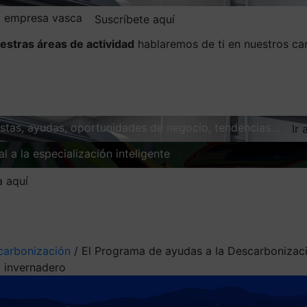
la empresa vasca
Suscríbete aquí
estras áreas de actividad
hablaremos de ti en nuestros ca
vistas, ayudas, oportunidades de negocio, tendencias…
Ir 
l a la especialización inteligente
Explorar
a aquí
carbonización
/
El Programa de ayudas a la Descarbonizació
o invernadero