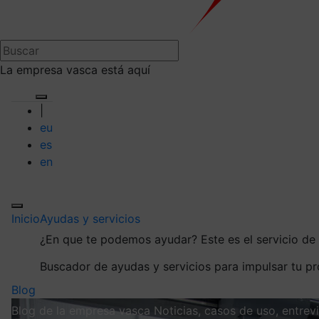
La empresa vasca está aquí
|
eu
es
en
Inicio
Ayudas y servicios
¿En que te podemos ayudar?
Este es el servicio d
Buscador de ayudas y servicios para impulsar tu p
Blog
Blog de la empresa vasca
Noticias, casos de uso, entre