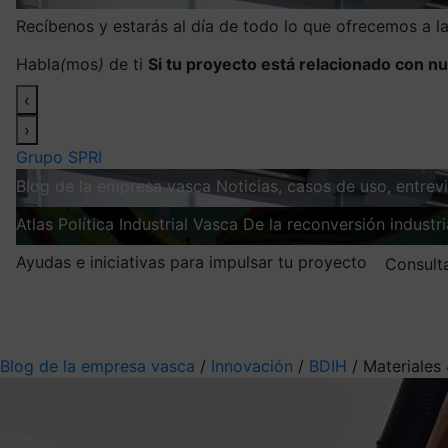
Recíbenos y estarás al día de todo lo que ofrecemos a 
Habla
(
mos
)
de ti
Si tu proyecto está relacionado con nu
‹
›
Grupo SPRI
Blog de la empresa vasca
Noticias, casos de uso, entre
Atlas
Política Industrial Vasca
De la reconversión industria
Ayudas e iniciativas para impulsar tu proyecto
Consult
Mis suscripciones
Elige la información que quieres recibir
Blog de la empresa vasca
/
Innovación
/
BDIH
/
Materiales 