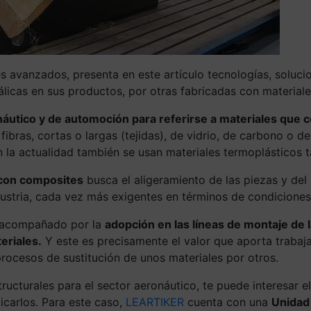
s avanzados, presenta en este artículo tecnologías, soluci
etálicas en sus productos, por otras fabricadas con materi
náutico y de automoción para referirse a materiales qu
ibras, cortas o largas (tejidas), de vidrio, de carbono o de
 la actualidad también se usan materiales termoplásticos ta
s con composites
busca el aligeramiento de las piezas y del 
dustria, cada vez más exigentes en términos de condiciones
r acompañado por la
adopción en las líneas de montaje de
eriales.
Y este es precisamente el valor que aporta trabaj
rocesos de sustitución de unos materiales por otros.
tructurales para el sector aeronáutico, te puede interesar 
icarlos. Para este caso,
LEARTIKER
cuenta con una
Unidad 