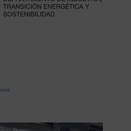
enda
al blog