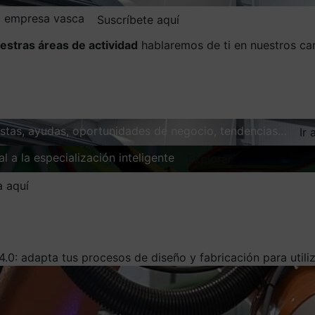
la empresa vasca
Suscríbete aquí
estras áreas de actividad
hablaremos de ti en nuestros ca
vistas, ayudas, oportunidades de negocio, tendencias…
Ir 
l a la especialización inteligente
Explorar
a aquí
4.0: adapta tus procesos de diseño y fabricación para util