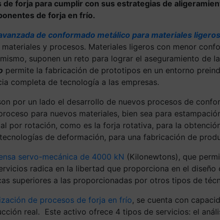
 de forja para cumplir con sus estrategias de aligeramiento
ponentes de forja en frío.
avanzada de conformado metálico para materiales ligero
materiales y procesos. Materiales ligeros con menor con
smo, suponen un reto para lograr el aseguramiento de la c
o
permite la fabricación de prototipos en un entorno prein
cia completa de tecnología a las empresas.
son por un lado el desarrollo de nuevos procesos de confo
 proceso para nuevos materiales, bien sea para estampación
 por rotación, como es la forja rotativa, para la obtenció
ecnologías de deformación, para una fabricación de produc
ensa servo-mecánica de 4000 kN
(Kilonewtons), que permit
rvicios radica en la libertad que proporciona en el diseño
s superiores a las proporcionadas por otros tipos de técn
ización de procesos de forja en frío
, se cuenta con capacid
ión real. Este activo ofrece 4 tipos de servicios: el anál