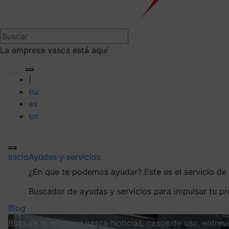
La empresa vasca está aquí
|
eu
es
en
Inicio
Ayudas y servicios
¿En que te podemos ayudar?
Este es el servicio d
Buscador de ayudas y servicios para impulsar tu p
Blog
Blog de la empresa vasca
Noticias, casos de uso, entre