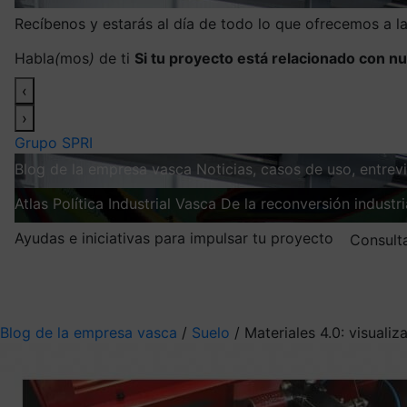
Recíbenos y estarás al día de todo lo que ofrecemos a 
Habla
(
mos
)
de ti
Si tu proyecto está relacionado con nu
‹
›
Grupo SPRI
Blog de la empresa vasca
Noticias, casos de uso, entre
Atlas
Política Industrial Vasca
De la reconversión industria
Ayudas e iniciativas para impulsar tu proyecto
Consult
Mis suscripciones
Elige la información que quieres recibir
Blog de la empresa vasca
/
Suelo
/
Materiales 4.0: visuali