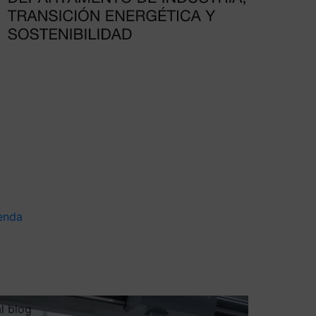
enda
al blog