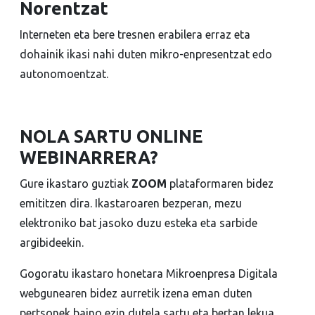
Norentzat
Interneten eta bere tresnen erabilera erraz eta
dohainik ikasi nahi duten mikro-enpresentzat edo
autonomoentzat.
NOLA SARTU ONLINE
WEBINARRERA?
Gure ikastaro guztiak
ZOOM
plataformaren bidez
emititzen dira. Ikastaroaren bezperan, mezu
elektroniko bat jasoko duzu esteka eta sarbide
argibideekin.
Gogoratu ikastaro honetara Mikroenpresa Digitala
webgunearen bidez aurretik izena eman duten
pertsonek baino ezin dutela sartu eta bertan lekua