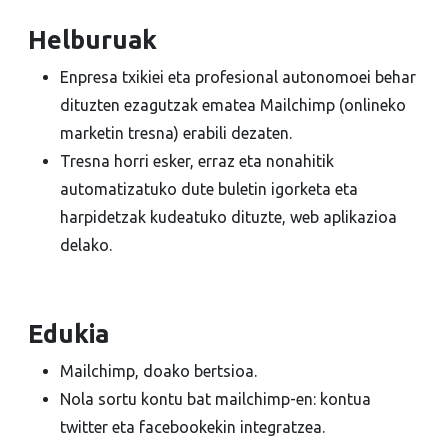
Helburuak
Enpresa txikiei eta profesional autonomoei behar
dituzten ezagutzak ematea Mailchimp (onlineko
marketin tresna) erabili dezaten.
Tresna horri esker, erraz eta nonahitik
automatizatuko dute buletin igorketa eta
harpidetzak kudeatuko dituzte, web aplikazioa
delako.
Edukia
Mailchimp, doako bertsioa.
Nola sortu kontu bat mailchimp-en: kontua
twitter eta facebookekin integratzea.