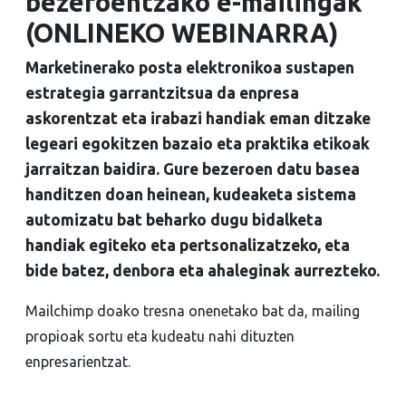
bezeroentzako e-mailingak
(ONLINEKO WEBINARRA)
Marketinerako posta elektronikoa sustapen
estrategia garrantzitsua da enpresa
askorentzat eta irabazi handiak eman ditzake
legeari egokitzen bazaio eta praktika etikoak
jarraitzan baidira. Gure bezeroen datu basea
handitzen doan heinean, kudeaketa sistema
automizatu bat beharko dugu bidalketa
handiak egiteko eta pertsonalizatzeko, eta
bide batez, denbora eta ahaleginak aurrezteko.
Mailchimp doako tresna onenetako bat da, mailing
propioak sortu eta kudeatu nahi dituzten
enpresarientzat.