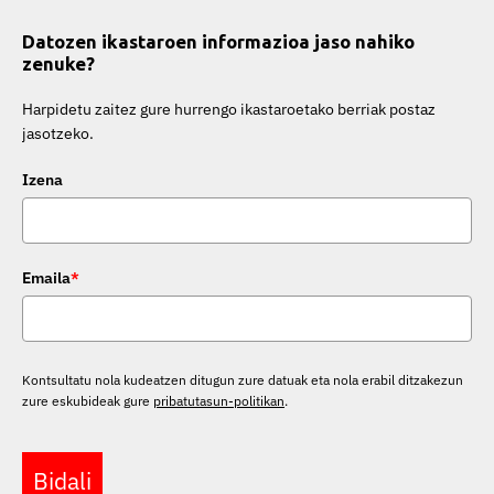
Datozen ikastaroen informazioa jaso nahiko
zenuke?
Harpidetu zaitez gure hurrengo ikastaroetako berriak postaz
jasotzeko.
Izena
Emaila
*
Kontsultatu nola kudeatzen ditugun zure datuak eta nola erabil ditzakezun
zure eskubideak gure
pribatutasun-politikan
.
Bidali