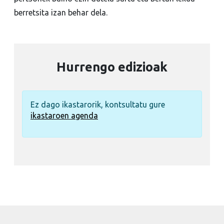
berretsita izan behar dela.
Hurrengo edizioak
Ez dago ikastarorik, kontsultatu gure
ikastaroen agenda