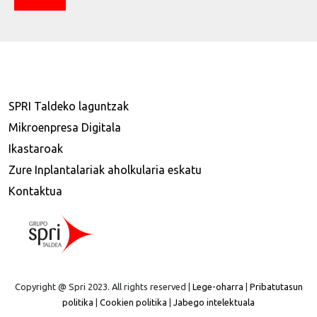
SPRI Taldeko laguntzak
Mikroenpresa Digitala
Ikastaroak
Zure Inplantalariak aholkularia eskatu
Kontaktua
Copyright @ Spri 2023. All rights reserved |
Lege-oharra
|
Pribatutasun
politika
|
Cookien politika
|
Jabego intelektuala