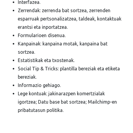
Interfazea.
Zerrendak: zerrenda bat sortzea, zerrenden
esparruak pertsonalizatzea, taldeak, kontaktuak
erantsi eta inportatzea.
Formularioen disenua.
Kanpainak: kanpaina motak, kanpaina bat
sortzea.
Estatistikak eta txostenak.
Social Tip & Tricks: plantilla bereziak eta etiketa
bereziak.
Informazio gehiago.
Lege kontuak: jakinarazpen komertzialak
igortzea; Datu base bat sortzea; Mailchimp-en
pribatutasun politika.