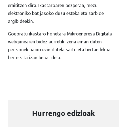
emititzen dira. Ikastaroaren bezperan, mezu
elektroniko bat jasoko duzu esteka eta sarbide
argibideekin.
Gogoratu ikastaro honetara Mikroenpresa Digitala
webgunearen bidez aurretik izena eman duten
pertsonek baino ezin dutela sartu eta bertan lekua
berretsita izan behar dela.
Hurrengo edizioak