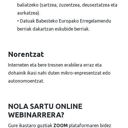
baliatzeko (sartzea, zuzentzea, deuseztatzea eta
aurkatzea).
• Datuak Babesteko Europako Erregelamendu
berriak dakartzan eskubide berriak.
Norentzat
Interneten eta bere tresnen erabilera erraz eta
dohainik ikasi nahi duten mikro-enpresentzat edo
autonomoentzat.
NOLA SARTU ONLINE
WEBINARRERA?
Gure ikastaro guztiak
ZOOM
plataformaren bidez