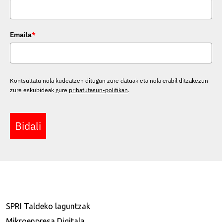
Emaila
*
Kontsultatu nola kudeatzen ditugun zure datuak eta nola erabil ditzakezun
zure eskubideak gure
pribatutasun-politikan
.
Bidali
SPRI Taldeko laguntzak
Mikroenpresa Digitala