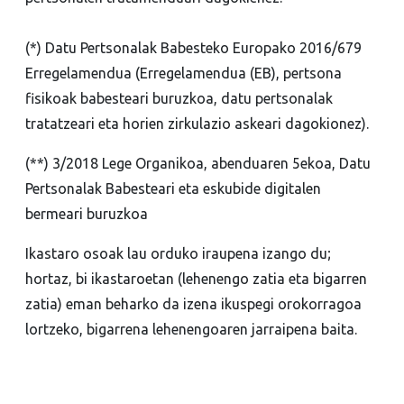
(*) Datu Pertsonalak Babesteko Europako 2016/679
Erregelamendua (Erregelamendua (EB), pertsona
fisikoak babesteari buruzkoa, datu pertsonalak
tratatzeari eta horien zirkulazio askeari dagokionez).
(**) 3/2018 Lege Organikoa, abenduaren 5ekoa, Datu
Pertsonalak Babesteari eta eskubide digitalen
bermeari buruzkoa
Ikastaro osoak lau orduko iraupena izango du;
hortaz, bi ikastaroetan (lehenengo zatia eta bigarren
zatia) eman beharko da izena ikuspegi orokorragoa
lortzeko, bigarrena lehenengoaren jarraipena baita.