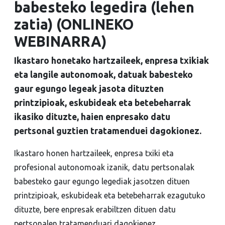
babesteko legedira (lehen
zatia) (ONLINEKO
WEBINARRA)
Ikastaro honetako hartzaileek, enpresa txikiak
eta langile autonomoak, datuak babesteko
gaur egungo legeak jasota dituzten
printzipioak, eskubideak eta betebeharrak
ikasiko dituzte, haien enpresako datu
pertsonal guztien tratamenduei dagokionez.
Ikastaro honen hartzaileek, enpresa txiki eta
profesional autonomoak izanik, datu pertsonalak
babesteko gaur egungo legediak jasotzen dituen
printzipioak, eskubideak eta betebeharrak ezagutuko
dituzte, bere enpresak erabiltzen dituen datu
pertsonalen tratamenduari dagokienez.