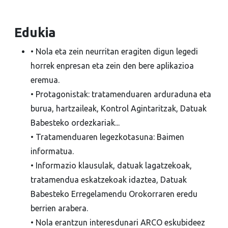
Edukia
• Nola eta zein neurritan eragiten digun legedi
horrek enpresan eta zein den bere aplikazioa
eremua.
• Protagonistak: tratamenduaren arduraduna eta
burua, hartzaileak, Kontrol Agintaritzak, Datuak
Babesteko ordezkariak...
• Tratamenduaren legezkotasuna: Baimen
informatua.
• Informazio klausulak, datuak lagatzekoak,
tratamendua eskatzekoak idaztea, Datuak
Babesteko Erregelamendu Orokorraren eredu
berrien arabera.
• Nola erantzun interesdunari ARCO eskubideez