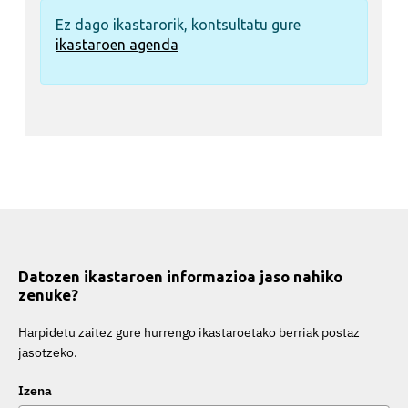
Ez dago ikastarorik, kontsultatu gure
ikastaroen agenda
Datozen ikastaroen informazioa jaso nahiko
zenuke?
Harpidetu zaitez gure hurrengo ikastaroetako berriak postaz
jasotzeko.
Izena