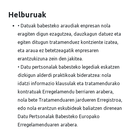
Helburuak
• Datuak babesteko araudiak enpresan nola
eragiten digun ezagutzea, dauzkagun datuez eta
egiten ditugun tratamenduez kontziente izatea,
eta araua ez betetzeagatik enpresaren
erantzukizuna zein den jakitea.
• Datu pertsonalak babesteko legediak eskatzen
dizkigun alderdi praktikoak bideratzea: nola
idatzi informazio klausulak eta tratamendurako
kontratuak Erregelamendu berriaren arabera,
nola bete Tratamenduaren jardueren Erregistroa,
edo nola erantzun eskubideak baliatzen direnean
Datu Pertsonalak Babesteko Europako
Erregelamenduaren arabera.