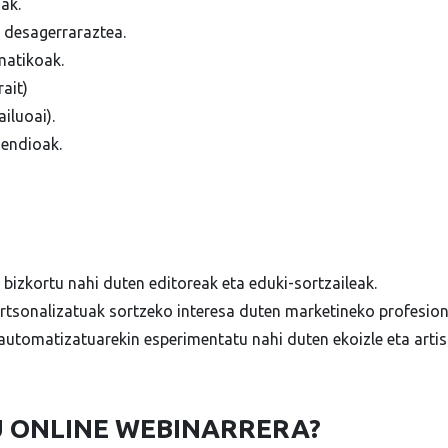
ak.
desagerraraztea.
atikoak.
ait)
iluoai).
endioak.
bizkortu nahi duten editoreak eta eduki-sortzaileak.
rtsonalizatuak sortzeko interesa duten marketineko profesion
utomatizatuarekin esperimentatu nahi duten ekoizle eta artis
 ONLINE WEBINARRERA?