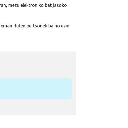
ran, mezu elektroniko bat jasoko
a eman duten pertsonek baino ezin