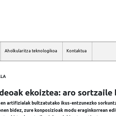
Aholkularitza teknologikoa
Kontaktua
ALA
deoak ekoiztea: aro sortzaile 
en artifizialak bultzatutako ikus-entzunezko sorkun
onen bidez, zure konposizioak modu eraginkorrean ed