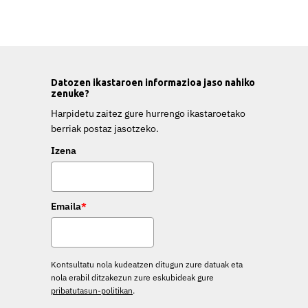
Datozen ikastaroen informazioa jaso nahiko
zenuke?
Harpidetu zaitez gure hurrengo ikastaroetako
berriak postaz jasotzeko.
Izena
Emaila
*
Kontsultatu nola kudeatzen ditugun zure datuak eta
nola erabil ditzakezun zure eskubideak gure
pribatutasun-politikan
.