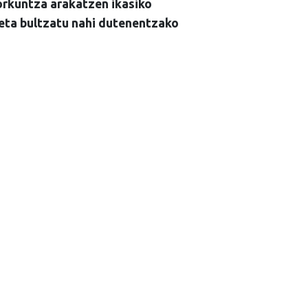
orkuntza arakatzen ikasiko
 eta bultzatu nahi dutenentzako