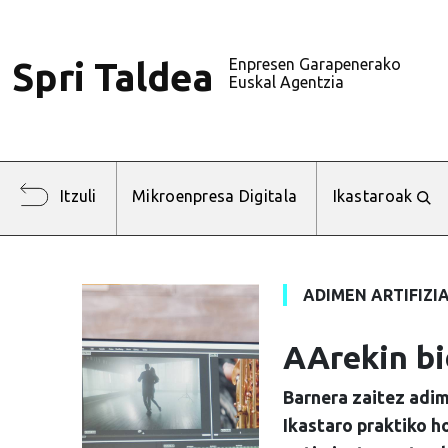
Enpresen Garapenerako
Spri Taldea
Euskal Agentzia
Itzuli
Mikroenpresa Digitala
Ikastaroak
ADIMEN ARTIFIZI
AArekin bi
Barnera zaitez adim
Ikastaro praktiko h