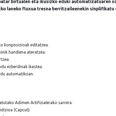
atar birtualen eta ikusizko eduki automatizatuaren s
ko laneko fluxua tresna berritzaileenekin sinplifikatu
o konposizioak editatzea.
inik handiena ateratzea.
tzea.
u ezberdinak ikastea.
du automatikoan.
tutako Adimen Artifizialerako sarrera.
dizioa (Capcut).