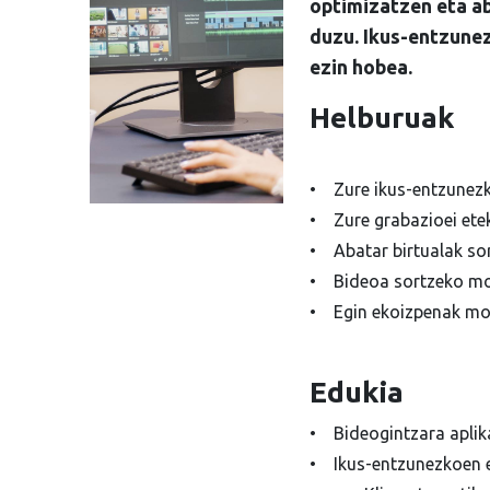
optimizatzen eta ab
duzu. Ikus-entzunez
ezin hobea.
Helburuak
• Zure ikus-entzunezk
• Zure grabazioei etek
• Abatar birtualak sor
• Bideoa sortzeko mod
• Egin ekoizpenak mo
Edukia
• Bideogintzara aplika
• Ikus-entzunezkoen e