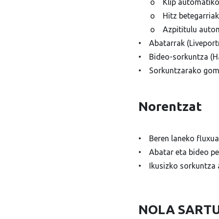
o Klip automatiko
o Hitz betegarriak 
o Azpititulu autom
• Abatarrak (Liveportr
• Bideo-sorkuntza (Ha
• Sorkuntzarako gom
Norentzat
• Beren laneko fluxua 
• Abatar eta bideo pe
• Ikusizko sorkuntza a
NOLA SARTU