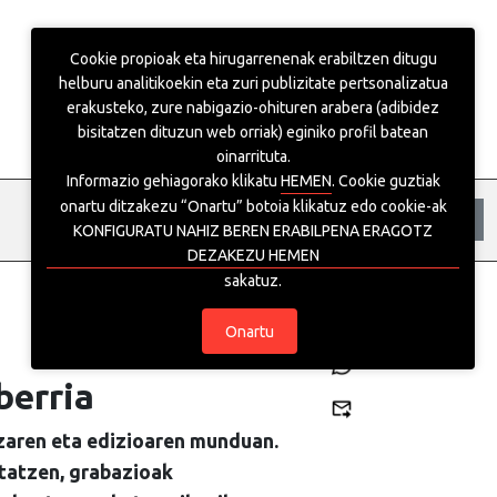
Cookie propioak eta hirugarrenenak erabiltzen ditugu
helburu analitikoekin eta zuri publizitate pertsonalizatua
erakusteko, zure nabigazio-ohituren arabera (adibidez
bisitatzen dituzun web orriak) eginiko profil batean
oinarrituta.
Informazio gehiagorako klikatu
HEMEN
. Cookie guztiak
onartu ditzakezu “Onartu” botoia klikatuz edo cookie-ak
eu
es
Sartu
KONFIGURATU NAHIZ BEREN ERABILPENA ERAGOTZ
DEZAKEZU HEMEN
sakatuz.
Onartu
Tokia erreserbatu
berria
tzaren eta edizioaren munduan.
itatzen, grabazioak