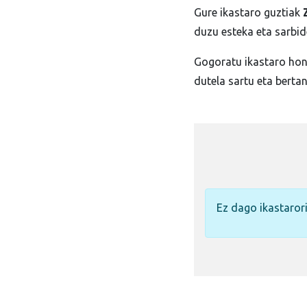
Gure ikastaro guztiak
duzu esteka eta sarbid
Gogoratu ikastaro hon
dutela sartu eta bertan
Ez dago ikastaror