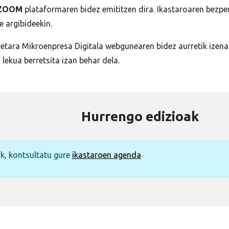
ZOOM
plataformaren bidez emititzen dira. Ikastaroaren bezpe
e argibideekin.
etara Mikroenpresa Digitala webgunearen bidez aurretik izen
 lekua berretsita izan behar dela.
Hurrengo edizioak
ik, kontsultatu gure
ikastaroen agenda