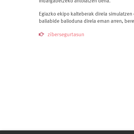
indargabetzeko antolatzen dena.
Egiazko ekipo kalteberak direla simulatzen d
baliabide balioduna direla eman arren, ber
zibersegurtasun