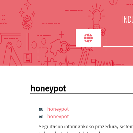
Search term
honeypot
honeypot
eu
honeypot
en
Segurtasun informatikoko prozedura, siste