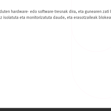
uten hardware- edo software-tresnak dira, eta gunearen zati le
ez isolatuta eta monitorizatuta daude, eta erasotzaileak blok