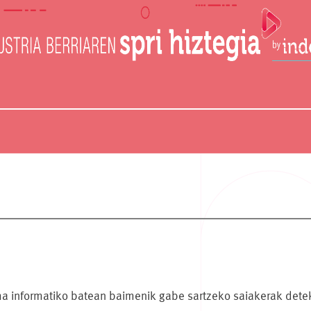
ma informatiko batean baimenik gabe sartzeko saiakerak dete