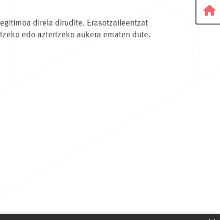
gitimoa direla dirudite. Erasotzaileentzat
eatzeko edo aztertzeko aukera ematen dute.