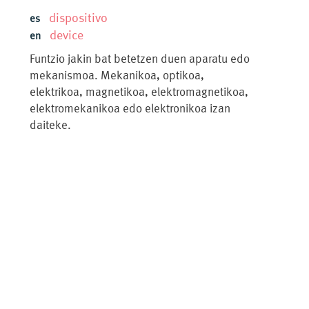
dispositivo
es
device
en
Funtzio jakin bat betetzen duen aparatu edo
mekanismoa. Mekanikoa, optikoa,
elektrikoa, magnetikoa, elektromagnetikoa,
elektromekanikoa edo elektronikoa izan
daiteke.