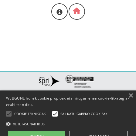
PROIEKTUA
×
WEBGUNE honek cookie propioak eta hirugarrenen cookie-fitxategiak
erabiltzen ditu.
COOKIE TEKNIKOAK
SAILKATU GABEKO COOKIEAK
XEHETASUNAK IKUSI
Harremanetarako
|
Lege-oharra
|
Cookie-politika
|