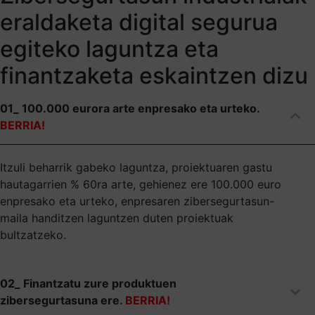
eraldaketa digital segurua
egiteko laguntza eta
finantzaketa eskaintzen dizu
01_ 100.000 eurora arte enpresako eta urteko.
BERRIA!
Itzuli beharrik gabeko laguntza, proiektuaren gastu
hautagarrien % 60ra arte, gehienez ere 100.000 euro
enpresako eta urteko, enpresaren zibersegurtasun-
maila handitzen laguntzen duten proiektuak
bultzatzeko.
02_ Finantzatu zure produktuen
zibersegurtasuna ere.
BERRIA!