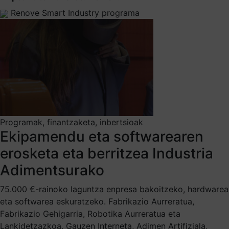
Renove Smart Industry programa
Programak, finantzaketa, inbertsioak
Ekipamendu eta softwarearen
erosketa eta berritzea Industria
Adimentsurako
75.000 €-rainoko laguntza enpresa bakoitzeko, hardwarea
eta softwarea eskuratzeko. Fabrikazio Aurreratua,
Fabrikazio Gehigarria, Robotika Aurreratua eta
Lankidetzazkoa, Gauzen Interneta, Adimen Artifiziala,