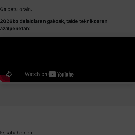
Galdetu orain.
2026ko deialdiaren gakoak, talde teknikoaren
azalpenetan:
Eskatu hemen