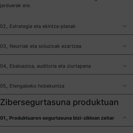
jarduerak ere.
02_ Estrategia eta ekintza-planak
03_ Neurriak eta soluzioak ezartzea
04_ Ebaluazioa, auditoria eta ziurtapena
05_ Etengabeko hobekuntza
Zibersegurtasuna produktuan
01_ Produktuaren segurtasuna bizi-zikloan zehar