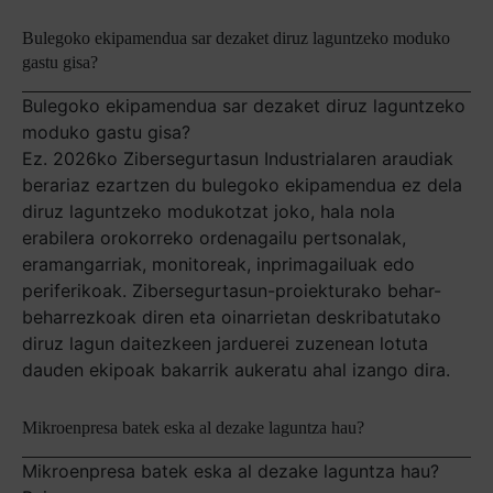
Bulegoko ekipamendua sar dezaket diruz laguntzeko moduko
gastu gisa?
Bulegoko ekipamendua sar dezaket diruz laguntzeko
moduko gastu gisa?
Ez. 2026ko Zibersegurtasun Industrialaren araudiak
berariaz ezartzen du bulegoko ekipamendua ez dela
diruz laguntzeko modukotzat joko, hala nola
erabilera orokorreko ordenagailu pertsonalak,
eramangarriak, monitoreak, inprimagailuak edo
periferikoak. Zibersegurtasun-proiekturako behar-
beharrezkoak diren eta oinarrietan deskribatutako
diruz lagun daitezkeen jarduerei zuzenean lotuta
dauden ekipoak bakarrik aukeratu ahal izango dira.
Mikroenpresa batek eska al dezake laguntza hau?
Mikroenpresa batek eska al dezake laguntza hau?