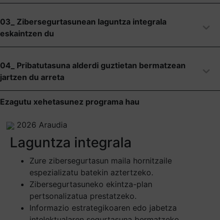
03_ Zibersegurtasunean laguntza integrala
eskaintzen du
04_ Pribatutasuna alderdi guztietan bermatzean
jartzen du arreta
Ezagutu xehetasunez programa hau
2026 Araudia
Laguntza integrala
Zure zibersegurtasun maila hornitzaile
espezializatu batekin aztertzeko.
Zibersegurtasuneko ekintza-plan
pertsonalizatua prestatzeko.
Informazio estrategikoaren edo jabetza
intelektualaren segurtasuna bermatzeko.