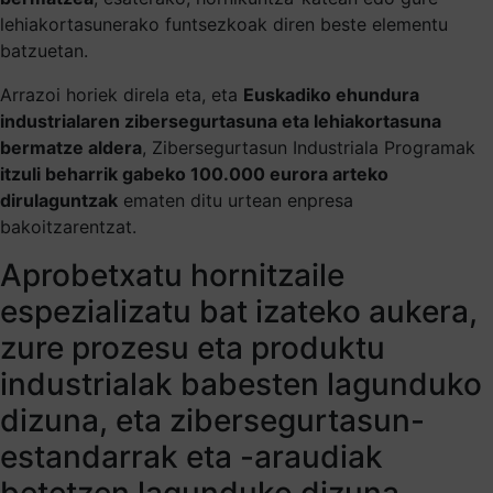
lehiakortasunerako funtsezkoak diren beste elementu
batzuetan.
Arrazoi horiek direla eta, eta
Euskadiko ehundura
industrialaren zibersegurtasuna eta lehiakortasuna
bermatze aldera
, Zibersegurtasun Industriala Programak
itzuli beharrik gabeko 100.000 eurora arteko
dirulaguntzak
ematen ditu urtean enpresa
bakoitzarentzat.
Aprobetxatu hornitzaile
espezializatu bat izateko aukera,
zure prozesu eta produktu
industrialak babesten lagunduko
dizuna, eta zibersegurtasun-
estandarrak eta -araudiak
betetzen lagunduko dizuna.