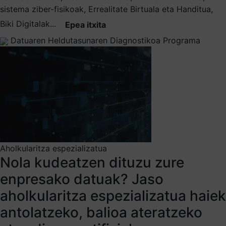
sistema ziber-fisikoak, Errealitate Birtuala eta Handitua,
Biki Digitalak...
Epea itxita
Datuaren Heldutasunaren Diagnostikoa Programa
Aholkularitza espezializatua
Nola kudeatzen dituzu zure
enpresako datuak? Jaso
aholkularitza espezializatua haiek
antolatzeko, balioa ateratzeko