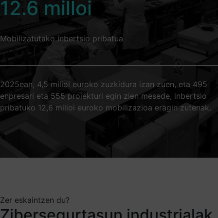
12.6
milloi
Mobilizatutako inbertsio pribatua
2025ean, 4,5 milioi euroko zuzkidura izan zuen, eta 495
enpresari eta 555 proiekturi egin zien mesede, inbertsio
pribatuko 12,6 milioi euroko mobilizazioa eragin zutenak.
Zer eskaintzen du?
Zibersegurtasun industrialak