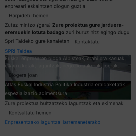
enpresari eskaintzen diogun guztia
Harpidetu hemen
Zutaz mintzo
(
gara
)
Zure proiektua gure jarduera-
eremuekin lotuta badago
zuri buruz hitz egingo dugu
Spri Taldeko gure kanaletan
Kontaktatu
SPRI Taldea
Euskal enpresaren bloga
Albisteak, erabilera kasuak,
elkarrizketak, laguntzak, negozio aukerak, joerak…
Blogera joan
Atlas
Euskal Industria Politika
Industria eraldaketatik
espezializazio adimentsura
Arakatu
Zure proiektua bultzatzeko laguntzak eta ekimenak
Kontsultatu hemen
Enpresentzako laguntza
Harremanetarako
Nire harpidetzak