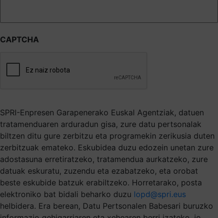
CAPTCHA
SPRI-Enpresen Garapenerako Euskal Agentziak, datuen
tratamenduaren arduradun gisa, zure datu pertsonalak
biltzen ditu gure zerbitzu eta programekin zerikusia duten
zerbitzuak emateko. Eskubidea duzu edozein unetan zure
adostasuna erretiratzeko, tratamendua aurkatzeko, zure
datuak eskuratu, zuzendu eta ezabatzeko, eta orobat
beste eskubide batzuk erabiltzeko. Horretarako, posta
elektroniko bat bidali beharko duzu
lopd@spri.eus
helbidera. Era berean, Datu Pertsonalen Babesari buruzko
informazio gehigarriaren eta xehearen berri izateko, jo