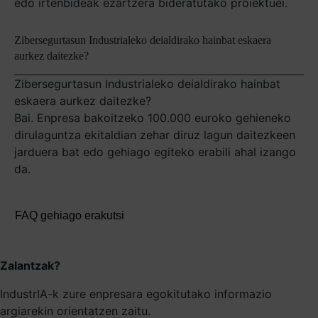
edo irtenbideak ezartzera bideratutako proiektuei.
Zibersegurtasun Industrialeko deialdirako hainbat eskaera
aurkez daitezke?
Zibersegurtasun Industrialeko deialdirako hainbat
eskaera aurkez daitezke?
Bai. Enpresa bakoitzeko 100.000 euroko gehieneko
dirulaguntza ekitaldian zehar diruz lagun daitezkeen
jarduera bat edo gehiago egiteko erabili ahal izango
da.
FAQ gehiago erakutsi
Zalantzak?
IndustrIA-k zure enpresara egokitutako informazio
argiarekin orientatzen zaitu.