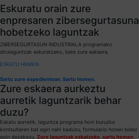
Eskuratu orain zure
enpresaren zibersegurtasuna
hobetzeko laguntzak
ZIBERSEGURTASUN INDUSTRIALA programako
dirulaguntzak eskuratzeko, bete zure eskaera.
ESKATU HEMEN
Sartu zure espedientean. Sartu hemen.
Zure eskaera aurkeztu
aurretik laguntzarik behar
duzu?
Eskatu aurretik, laguntza programa honi buruzko
kontsultaren bat egin nahi baduzu, formulario honen bidez
egin dezakezu.
Zure laguntzak eskatzeko, sartu hemen
.