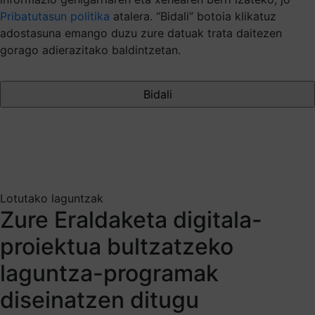
Pribatutasun politika
atalera. “Bidali” botoia klikatuz
adostasuna emango duzu zure datuak trata daitezen
gorago adierazitako baldintzetan.
Lotutako laguntzak
Zure Eraldaketa digitala-
proiektua bultzatzeko
laguntza-programak
diseinatzen ditugu