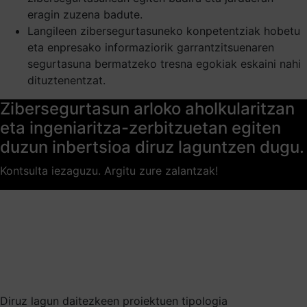
eragin zuzena badute.
Langileen zibersegurtasuneko konpetentziak hobetu
eta enpresako informaziorik garrantzitsuenaren
segurtasuna bermatzeko tresna egokiak eskaini nahi
dituztenentzat.
Zibersegurtasun arloko aholkularitzan
eta ingeniaritza-zerbitzuetan egiten
duzun inbertsioa diruz laguntzen dugu.
Kontsulta iezaguzu. Argitu zure zalantzak!
Diruz lagun daitezkeen proiektuen tipologia