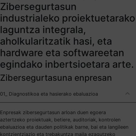
Zibersegurtasun
industrialeko proiektuetarako
laguntza integrala,
aholkularitzatik hasi, eta
hardware eta softwareetan
egindako inbertsioetara arte.
Zibersegurtasuna enpresan
01_ Diagnostikoa eta hasierako ebaluazioa
Enpresak zibersegurtasun arloan duen egoera
aztertzeko proiektuak, betiere, auditoriak, kontrolen
ebaluazioa eta dauden politikak barne, bai eta langileen
kontzientziazio eta trebakuntza maila ezagutzeko