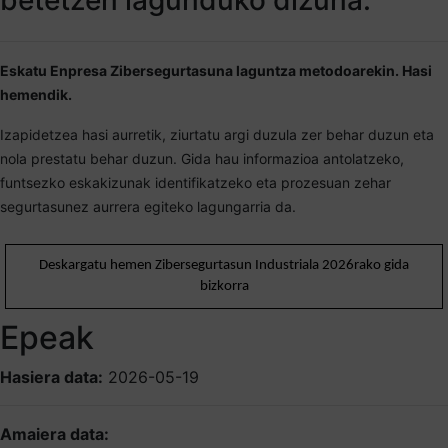
Eskatu Enpresa Zibersegurtasuna laguntza metodoarekin. Hasi
hemendik.
Izapidetzea hasi aurretik, ziurtatu argi duzula zer behar duzun eta
nola prestatu behar duzun. Gida hau informazioa antolatzeko,
funtsezko eskakizunak identifikatzeko eta prozesuan zehar
segurtasunez aurrera egiteko lagungarria da.
Deskargatu hemen Zibersegurtasun Industriala 2026rako gida
bizkorra
Epeak
Hasiera data:
2026-05-19
Amaiera data: