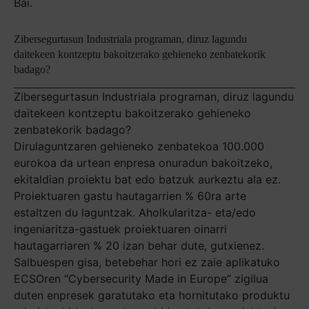
Bai.
Zibersegurtasun Industriala programan, diruz lagundu
daitekeen kontzeptu bakoitzerako gehieneko zenbatekorik
badago?
Zibersegurtasun Industriala programan, diruz lagundu
daitekeen kontzeptu bakoitzerako gehieneko
zenbatekorik badago?
Dirulaguntzaren gehieneko zenbatekoa 100.000
eurokoa da urtean enpresa onuradun bakoitzeko,
ekitaldian proiektu bat edo batzuk aurkeztu ala ez.
Proiektuaren gastu hautagarrien % 60ra arte
estaltzen du laguntzak. Aholkularitza- eta/edo
ingeniaritza-gastuek proiektuaren oinarri
hautagarriaren % 20 izan behar dute, gutxienez.
Salbuespen gisa, betebehar hori ez zaie aplikatuko
ECSOren “Cybersecurity Made in Europe” zigilua
duten enpresek garatutako eta hornitutako produktu