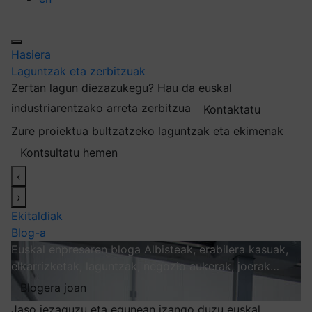
Hasiera
Laguntzak eta zerbitzuak
Zertan lagun diezazukegu?
Hau da euskal
industriarentzako arreta zerbitzua
Kontaktatu
Zure proiektua bultzatzeko laguntzak eta ekimenak
Kontsultatu hemen
‹
›
Ekitaldiak
Blog-a
Euskal enpresaren bloga
Albisteak, erabilera kasuak,
elkarrizketak, laguntzak, negozio aukerak, joerak…
Blogera joan
Jaso iezaguzu eta egunean izango duzu euskal