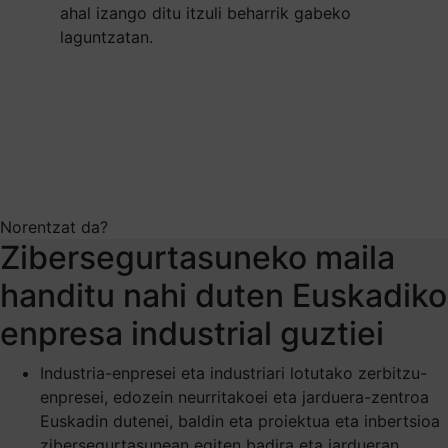
ahal izango ditu itzuli beharrik gabeko
laguntzatan.
Norentzat da?
Zibersegurtasuneko maila
handitu nahi duten Euskadiko
enpresa industrial guztiei
Industria-enpresei eta industriari lotutako zerbitzu-
enpresei, edozein neurritakoei eta jarduera-zentroa
Euskadin dutenei, baldin eta proiektua eta inbertsioa
zibersegurtasunean egiten badira eta jardueran