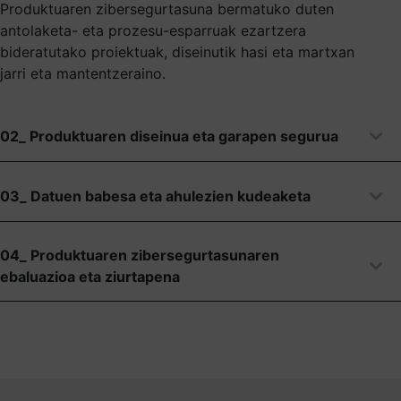
Produktuaren zibersegurtasuna bermatuko duten
antolaketa- eta prozesu-esparruak ezartzera
bideratutako proiektuak, diseinutik hasi eta martxan
jarri eta mantentzeraino.
02_ Produktuaren diseinua eta garapen segurua
03_ Datuen babesa eta ahulezien kudeaketa
04_ Produktuaren zibersegurtasunaren
ebaluazioa eta ziurtapena