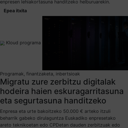
enpresen lehiakortasuna handitzeko helburuarekin.
Epea itxita
Kloud programa
Programak, finantzaketa, inbertsioak
Migratu zure zerbitzu digitalak
hodeira haien eskuragarritasuna
eta segurtasuna handitzeko
Enpresa eta urte bakoitzeko 50.000 € arteko itzuli
beharrik gabeko dirulaguntza Euskadiko enpresetako
areto teknikoetan edo CPDetan dauden zerbitzuak edo