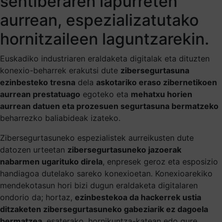
sentiberaren lapurreten
aurrean, espezializatutako
hornitzaileen laguntzarekin.
Euskadiko industriaren eraldaketa digitalak eta dituzten
konexio-beharrek erakutsi dute
zibersegurtasuna
ezinbesteko tresna
dela
askotariko eraso zibernetikoen
aurrean prestatuago
egoteko eta
mehatxu horien
aurrean datuen eta prozesuen segurtasuna bermatzeko
beharrezko baliabideak izateko.
Zibersegurtasuneko espezialistek aurreikusten dute
datozen urteetan
zibersegurtasuneko jazoerak
nabarmen ugarituko direla
, enpresek geroz eta esposizio
handiagoa dutelako sareko konexioetan. Konexioarekiko
mendekotasun hori bizi dugun eraldaketa digitalaren
ondorio da; hortaz,
ezinbestekoa da hackerrek ustia
ditzaketen zibersegurtasuneko gabeziarik ez dagoela
bermatzea
, esaterako, hornikuntza-katean edo gure