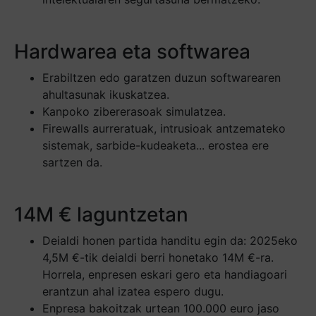
Hardwarea eta softwarea
Erabiltzen edo garatzen duzun softwarearen
ahultasunak ikuskatzea.
Kanpoko zibererasoak simulatzea.
Firewalls aurreratuak, intrusioak antzemateko
sistemak, sarbide-kudeaketa... erostea ere
sartzen da.
14M € laguntzetan
Deialdi honen partida handitu egin da: 2025eko
4,5M €-tik deialdi berri honetako 14M €-ra.
Horrela, enpresen eskari gero eta handiagoari
erantzun ahal izatea espero dugu.
Enpresa bakoitzak urtean 100.000 euro jaso