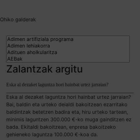
Ohiko galderak
Zalantzak argitu
Eska al dezaket laguntza hori hainbat urtez jarraian?
Eska al dezaket laguntza hori hainbat urtez jarraian?
Bai, baldin eta urteko deialdi bakoitzean ezarritako
baldintzak betetzen badira eta, hiru urteko tartean,
minimis laguntzen 300.000 €-ko muga gainditzen ez
bada. Ekitaldi bakoitzean, enpresa bakoitzeko
gehieneko laguntza 100.000 €-koa da.