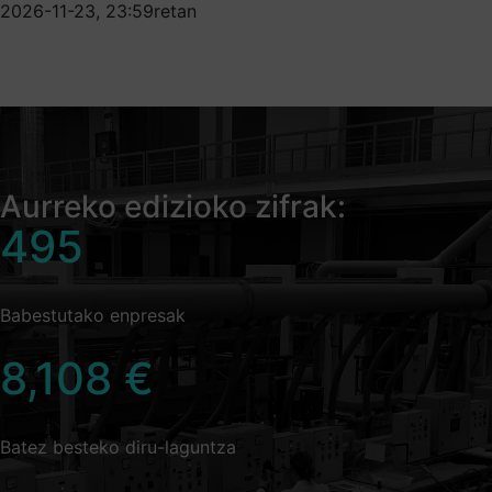
2026-11-23, 23:59retan
Aurreko edizioko zifrak:
495
Babestutako enpresak
8,108
€
Batez besteko diru-laguntza