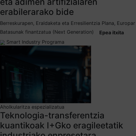
eta adimen artifizialaren
erabilerarako bide
Berreskurapen, Eraldaketa eta Erresilientzia Plana, Europar
Batasunak finantzatua (Next Generation)
Epea itxita
Smart Industry Programa
Aholkularitza espezializatua
Teknologia-transferentzia
kuantikoak I+Gko eragileetatik
industriako enpresetara