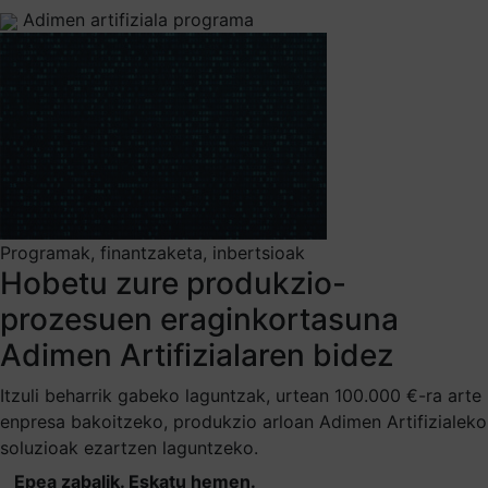
Adimen artifiziala programa
Programak, finantzaketa, inbertsioak
Hobetu zure produkzio-
prozesuen eraginkortasuna
Adimen Artifizialaren bidez
Itzuli beharrik gabeko laguntzak, urtean 100.000 €-ra arte
enpresa bakoitzeko, produkzio arloan Adimen Artifizialeko
soluzioak ezartzen laguntzeko.
Epea zabalik. Eskatu hemen.