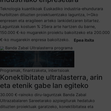
Teknologia kuantikoak Euskadiko industria-ehundurara
hurbiltzen dituzten proiektuentzako laguntza, I+Gko
enpresen eta eragileen arteko lankidetzaren bitartez.
Laguntzak kostuen % 25era arte hartzen du barne,
150.000 €-ko mugarekin proiektu bakoitzeko eta 200.000
€-ko mugarekin enpresa bakoitzeko.
Epea itxita
Banda Zabal Ultralasterra programa
Programak, finantzaketa, inbertsioak
Konektibitate ultralasterra, arin
eta etenik gabe lan egiteko
30.000 €-rainoko diru-laguntzak Banda Zabal
Ultrazabalaren Sareetarako azpiegiturak hedatuko
dituzten proiektuak garatzeko, konektibitatea eta