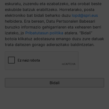
eskuratu, zuzendu eta ezabatzeko, eta orobat beste
eskubide batzuk erabiltzeko. Horretarako, posta
elektroniko bat bidali beharko duzu
lopd@spri.eus
helbidera. Era berean, Datu Pertsonalen Babesari
buruzko informazio gehigarriaren eta xehearen berri
izateko, jo
Pribatutasun politika
atalera. “Bidali”
botoia klikatuz adostasuna emango duzu zure datuak
trata daitezen gorago adierazitako baldintzetan.
Captcha