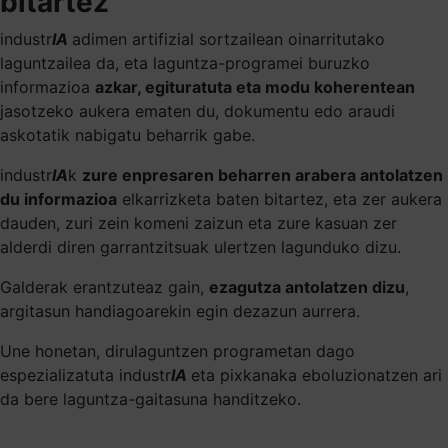
bitartez
industr
IA
adimen artifizial sortzailean oinarritutako
laguntzailea da, eta laguntza-programei buruzko
informazioa
azkar, egituratuta eta modu koherentean
jasotzeko aukera ematen du, dokumentu edo araudi
askotatik nabigatu beharrik gabe.
industr
IA
k
zure enpresaren beharren arabera antolatzen
du informazioa
elkarrizketa baten bitartez, eta zer aukera
dauden, zuri zein komeni zaizun eta zure kasuan zer
alderdi diren garrantzitsuak ulertzen lagunduko dizu.
Galderak erantzuteaz gain,
ezagutza antolatzen dizu
,
argitasun handiagoarekin egin dezazun aurrera.
Une honetan, dirulaguntzen programetan dago
espezializatuta industr
IA
eta pixkanaka eboluzionatzen ari
da bere laguntza-gaitasuna handitzeko.