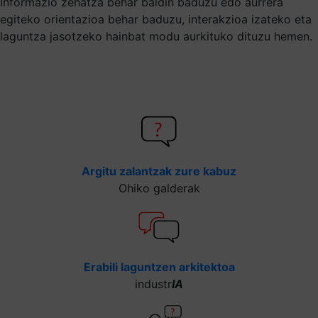
Informazio zehatza behar baldin baduzu edo aurrera
egiteko orientazioa behar baduzu, interakzioa izateko eta
laguntza jasotzeko hainbat modu aurkituko dituzu hemen.
Argitu zalantzak zure kabuz
Ohiko galderak
Erabili laguntzen arkitektoa
industr
IA