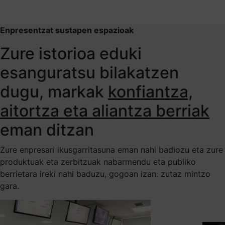
Enpresentzat sustapen espazioak
Zure istorioa eduki
esanguratsu bilakatzen
dugu, markak
konfiantza,
aitortza eta aliantza berriak
eman ditzan
Zure enpresari ikusgarritasuna eman nahi badiozu eta zure
produktuak eta zerbitzuak nabarmendu eta publiko
berrietara ireki nahi baduzu, gogoan izan: zutaz mintzo
gara.