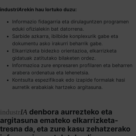
industr
IA
rekin hau lortuko duzu:
Informazio fidagarria eta dirulaguntzen programen
eduki ofizialekin bat datorrena.
Sarbide azkarra, ibilbide konplexurik gabe eta
dokumentu asko irakurri beharrik gabe.
Elkarrizketa bidezko orientazioa, elkarrizketa
gidatuak zatitutako bilaketen ordez.
Informazioa zure enpresaren profilaren eta beharren
arabera ordenatua eta lehenetsia.
Kontsulta espezifikoak edo izapide formalak hasi
aurretik erabakiak hartzeko argitasuna.
denbora aurrezteko eta
industr
IA
argitasuna emateko elkarrizketa-
tresna da, eta zure kasu zehatzerako