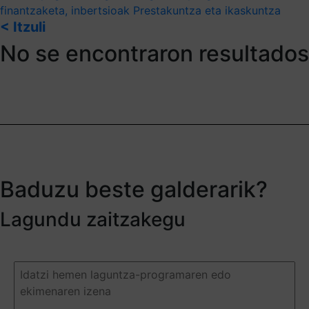
finantzaketa, inbertsioak
Prestakuntza eta ikaskuntza
< Itzuli
No se encontraron resultados
Baduzu beste galderarik?
Lagundu zaitzakegu
Duda
o
pregunta
(Required)