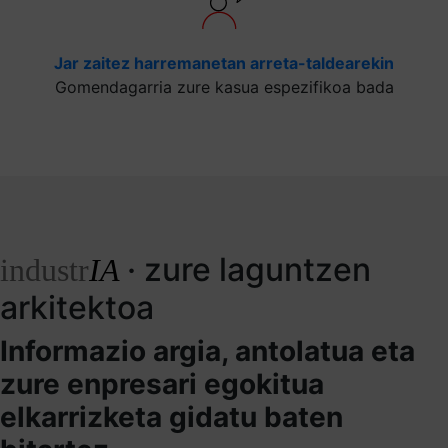
Jar zaitez harremanetan arreta-taldearekin
Gomendagarria zure kasua espezifikoa bada
· zure laguntzen
industr
IA
arkitektoa
Informazio argia, antolatua eta
zure enpresari egokitua
elkarrizketa gidatu baten