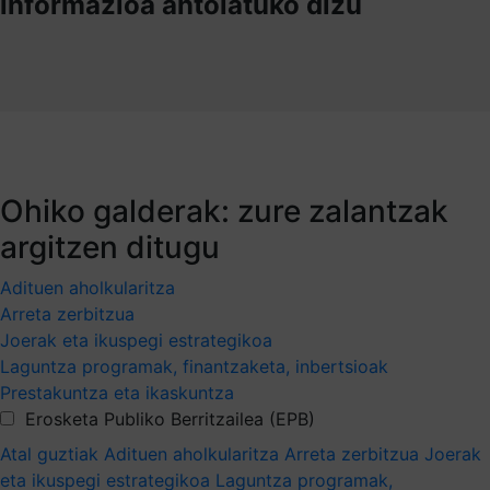
informazioa antolatuko dizu
Ohiko galderak: zure zalantzak
argitzen ditugu
Adituen aholkularitza
Arreta zerbitzua
Joerak eta ikuspegi estrategikoa
Laguntza programak, finantzaketa, inbertsioak
Prestakuntza eta ikaskuntza
Erosketa Publiko Berritzailea (EPB)
Atal guztiak
Adituen aholkularitza
Arreta zerbitzua
Joerak
eta ikuspegi estrategikoa
Laguntza programak,