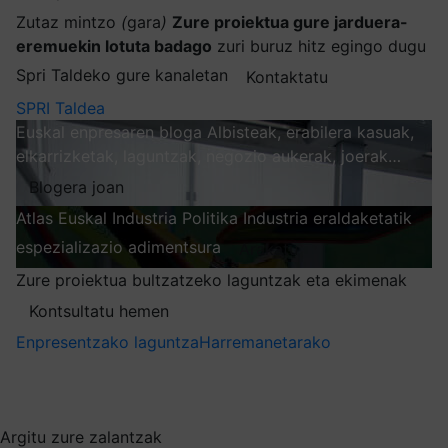
Zutaz mintzo
(
gara
)
Zure proiektua gure jarduera-
eremuekin lotuta badago
zuri buruz hitz egingo dugu
Spri Taldeko gure kanaletan
Kontaktatu
SPRI Taldea
Euskal enpresaren bloga
Albisteak, erabilera kasuak,
elkarrizketak, laguntzak, negozio aukerak, joerak…
Blogera joan
Atlas
Euskal Industria Politika
Industria eraldaketatik
espezializazio adimentsura
Arakatu
Zure proiektua bultzatzeko laguntzak eta ekimenak
Kontsultatu hemen
Enpresentzako laguntza
Harremanetarako
Nire harpidetzak
Aukeratu jaso nahi duzun informazioa
Argitu zure zalantzak