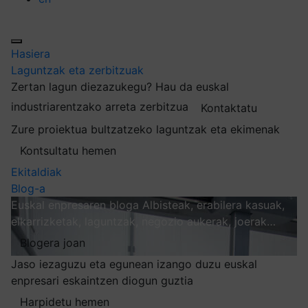
Hasiera
Laguntzak eta zerbitzuak
Zertan lagun diezazukegu?
Hau da euskal
industriarentzako arreta zerbitzua
Kontaktatu
Zure proiektua bultzatzeko laguntzak eta ekimenak
Kontsultatu hemen
Ekitaldiak
Blog-a
Euskal enpresaren bloga
Albisteak, erabilera kasuak,
elkarrizketak, laguntzak, negozio aukerak, joerak…
Blogera joan
Jaso iezaguzu eta egunean izango duzu euskal
enpresari eskaintzen diogun guztia
Harpidetu hemen