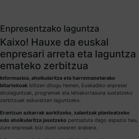
Enpresentzako laguntza
Kaixo! Hauxe da euskal
enpresari arreta eta laguntza
emateko zerbitzua
Informazioa, aholkularitza eta harremanetarako
bitartekoak
biltzen ditugu hemen, Euskadiko enpresei
dirulaguntzak, programak eta lehiakortasuna sustatzeko
zerbitzuak eskuratzen laguntzeko.
Erantzun azkarrak aurkitzeko, zalantzak planteatzeko
edo aholkularitza jasotzeko
pentsatuta dago espazio hau,
zure enpresak bizi duen unearen arabera.