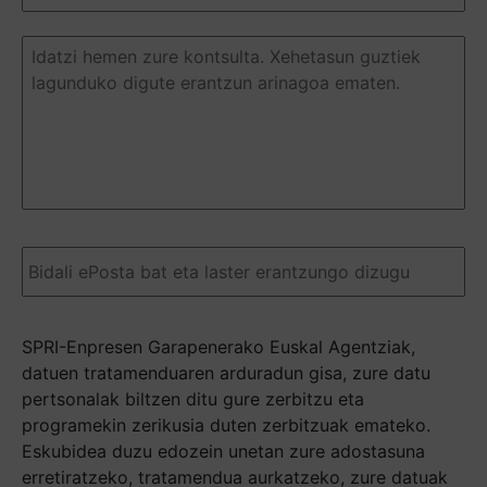
Duda
o
pregunta
(Required)
Email
(Required)
SPRI-Enpresen Garapenerako Euskal Agentziak,
datuen tratamenduaren arduradun gisa, zure datu
pertsonalak biltzen ditu gure zerbitzu eta
programekin zerikusia duten zerbitzuak emateko.
Eskubidea duzu edozein unetan zure adostasuna
erretiratzeko, tratamendua aurkatzeko, zure datuak