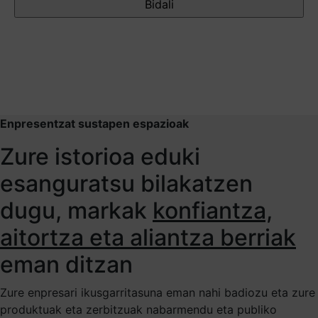
Enpresentzat sustapen espazioak
Zure istorioa eduki
esanguratsu bilakatzen
dugu, markak
konfiantza,
aitortza eta aliantza berriak
eman ditzan
Zure enpresari ikusgarritasuna eman nahi badiozu eta zure
produktuak eta zerbitzuak nabarmendu eta publiko