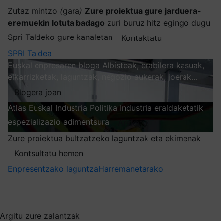
Zutaz mintzo
(
gara
)
Zure proiektua gure jarduera-
eremuekin lotuta badago
zuri buruz hitz egingo dugu
Spri Taldeko gure kanaletan
Kontaktatu
SPRI Taldea
Euskal enpresaren bloga
Albisteak, erabilera kasuak,
elkarrizketak, laguntzak, negozio aukerak, joerak…
Blogera joan
Atlas
Euskal Industria Politika
Industria eraldaketatik
espezializazio adimentsura
Arakatu
Zure proiektua bultzatzeko laguntzak eta ekimenak
Kontsultatu hemen
Enpresentzako laguntza
Harremanetarako
Nire harpidetzak
Aukeratu jaso nahi duzun informazioa
Argitu zure zalantzak