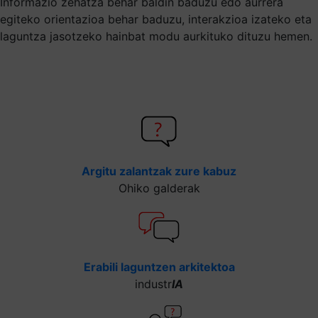
Informazio zehatza behar baldin baduzu edo aurrera
egiteko orientazioa behar baduzu, interakzioa izateko eta
laguntza jasotzeko hainbat modu aurkituko dituzu hemen.
Argitu zalantzak zure kabuz
Ohiko galderak
Erabili laguntzen arkitektoa
industr
IA