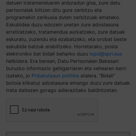
datuen tratamenduaren arduradun gisa, zure datu
pertsonalak biltzen ditu gure zerbitzu eta
programekin zerikusia duten zerbitzuak emateko.
Eskubidea duzu edozein unetan zure adostasuna
erretiratzeko, tratamendua aurkatzeko, zure datuak
eskuratu, zuzendu eta ezabatzeko, eta orobat beste
eskubide batzuk erabiltzeko. Horretarako, posta
elektroniko bat bidali beharko duzu
lopd@spri.eus
helbidera. Era berean, Datu Pertsonalen Babesari
buruzko informazio gehigarriaren eta xehearen berri
izateko, jo
Pribatutasun politika
atalera. “Bidali”
botoia klikatuz adostasuna emango duzu zure datuak
trata daitezen gorago adierazitako baldintzetan.
Captcha