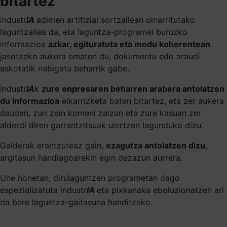
bitartez
industr
IA
adimen artifizial sortzailean oinarritutako
laguntzailea da, eta laguntza-programei buruzko
informazioa
azkar, egituratuta eta modu koherentean
jasotzeko aukera ematen du, dokumentu edo araudi
askotatik nabigatu beharrik gabe.
industr
IA
k
zure enpresaren beharren arabera antolatzen
du informazioa
elkarrizketa baten bitartez, eta zer aukera
dauden, zuri zein komeni zaizun eta zure kasuan zer
alderdi diren garrantzitsuak ulertzen lagunduko dizu.
Galderak erantzuteaz gain,
ezagutza antolatzen dizu
,
argitasun handiagoarekin egin dezazun aurrera.
Une honetan, dirulaguntzen programetan dago
espezializatuta industr
IA
eta pixkanaka eboluzionatzen ari
da bere laguntza-gaitasuna handitzeko.