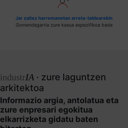
Jar zaitez harremanetan arreta-taldearekin
Gomendagarria zure kasua espezifikoa bada
· zure laguntzen
industr
IA
arkitektoa
Informazio argia, antolatua eta
zure enpresari egokitua
elkarrizketa gidatu baten