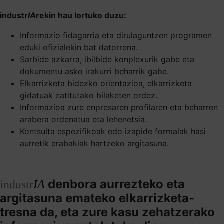
industr
IA
rekin hau lortuko duzu:
Informazio fidagarria eta dirulaguntzen programen
eduki ofizialekin bat datorrena.
Sarbide azkarra, ibilbide konplexurik gabe eta
dokumentu asko irakurri beharrik gabe.
Elkarrizketa bidezko orientazioa, elkarrizketa
gidatuak zatitutako bilaketen ordez.
Informazioa zure enpresaren profilaren eta beharren
arabera ordenatua eta lehenetsia.
Kontsulta espezifikoak edo izapide formalak hasi
aurretik erabakiak hartzeko argitasuna.
denbora aurrezteko eta
industr
IA
argitasuna emateko elkarrizketa-
tresna da, eta zure kasu zehatzerako