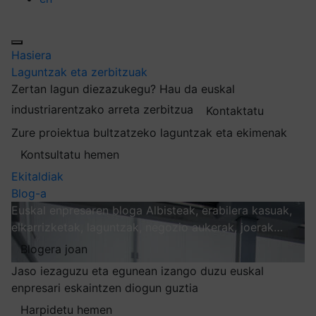
Hasiera
Laguntzak eta zerbitzuak
Zertan lagun diezazukegu?
Hau da euskal
industriarentzako arreta zerbitzua
Kontaktatu
Zure proiektua bultzatzeko laguntzak eta ekimenak
Kontsultatu hemen
Ekitaldiak
Blog-a
Euskal enpresaren bloga
Albisteak, erabilera kasuak,
elkarrizketak, laguntzak, negozio aukerak, joerak…
Blogera joan
Jaso iezaguzu eta egunean izango duzu euskal
enpresari eskaintzen diogun guztia
Harpidetu hemen