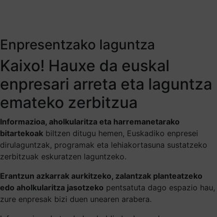
Enpresentzako laguntza
Kaixo! Hauxe da euskal
enpresari arreta eta laguntza
emateko zerbitzua
Informazioa, aholkularitza eta harremanetarako
bitartekoak
biltzen ditugu hemen, Euskadiko enpresei
dirulaguntzak, programak eta lehiakortasuna sustatzeko
zerbitzuak eskuratzen laguntzeko.
Erantzun azkarrak aurkitzeko, zalantzak planteatzeko
edo aholkularitza jasotzeko
pentsatuta dago espazio hau,
zure enpresak bizi duen unearen arabera.