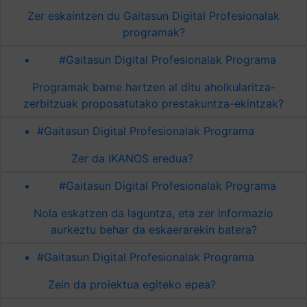
Zer eskaintzen du Gaitasun Digital Profesionalak
programak?
#Gaitasun Digital Profesionalak Programa
Programak barne hartzen al ditu aholkularitza-
zerbitzuak proposatutako prestakuntza-ekintzak?
#Gaitasun Digital Profesionalak Programa
Zer da IKANOS eredua?
#Gaitasun Digital Profesionalak Programa
Nola eskatzen da laguntza, eta zer informazio
aurkeztu behar da eskaerarekin batera?
#Gaitasun Digital Profesionalak Programa
Zein da proiektua egiteko epea?