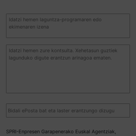
Duda
o
pregunta
(Required)
Duda
o
pregunta
(Required)
Email
(Required)
SPRI-Enpresen Garapenerako Euskal Agentziak,