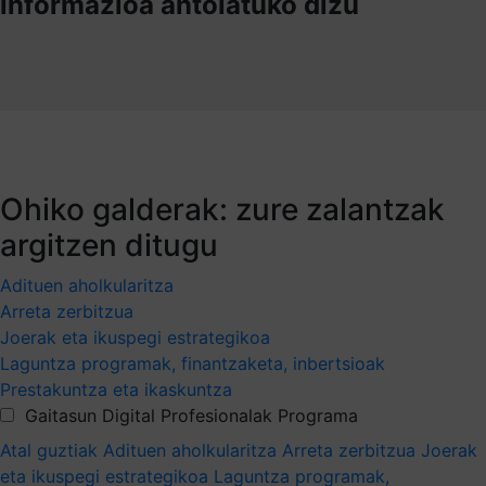
informazioa antolatuko dizu
Ohiko galderak: zure zalantzak
argitzen ditugu
Adituen aholkularitza
Arreta zerbitzua
Joerak eta ikuspegi estrategikoa
Laguntza programak, finantzaketa, inbertsioak
Prestakuntza eta ikaskuntza
Gaitasun Digital Profesionalak Programa
Atal guztiak
Adituen aholkularitza
Arreta zerbitzua
Joerak
eta ikuspegi estrategikoa
Laguntza programak,