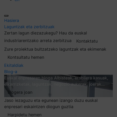
Hasiera
Laguntzak eta zerbitzuak
Zertan lagun diezazukegu?
Hau da euskal
industriarentzako arreta zerbitzua
Kontaktatu
Zure proiektua bultzatzeko laguntzak eta ekimenak
Kontsultatu hemen
Ekitaldiak
Blog-a
Euskal enpresaren bloga
Albisteak, erabilera kasuak,
elkarrizketak, laguntzak, negozio aukerak, joerak…
Blogera joan
Jaso iezaguzu eta egunean izango duzu euskal
enpresari eskaintzen diogun guztia
Harpidetu hemen