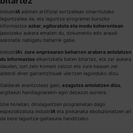
bitartez
industr
IA
adimen artifizial sortzailean oinarritutako
laguntzailea da, eta laguntza-programei buruzko
informazioa
azkar, egituratuta eta modu koherentean
jasotzeko aukera ematen du, dokumentu edo araudi
askotatik nabigatu beharrik gabe.
industr
IA
k
zure enpresaren beharren arabera antolatzen
du informazioa
elkarrizketa baten bitartez, eta zer aukera
dauden, zuri zein komeni zaizun eta zure kasuan zer
alderdi diren garrantzitsuak ulertzen lagunduko dizu.
Galderak erantzuteaz gain,
ezagutza antolatzen dizu
,
argitasun handiagoarekin egin dezazun aurrera.
Une honetan, dirulaguntzen programetan dago
espezializatuta industr
IA
eta pixkanaka eboluzionatzen ari
da bere laguntza-gaitasuna handitzeko.