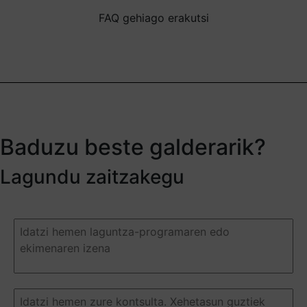
FAQ gehiago erakutsi
Baduzu beste galderarik?
Lagundu zaitzakegu
Duda
o
pregunta
(Required)
Duda