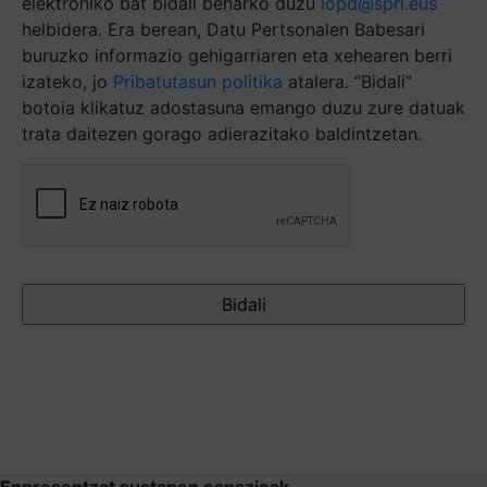
elektroniko bat bidali beharko duzu
lopd@spri.eus
helbidera. Era berean, Datu Pertsonalen Babesari
buruzko informazio gehigarriaren eta xehearen berri
izateko, jo
Pribatutasun politika
atalera. “Bidali”
botoia klikatuz adostasuna emango duzu zure datuak
trata daitezen gorago adierazitako baldintzetan.
Captcha
Enpresentzat sustapen espazioak