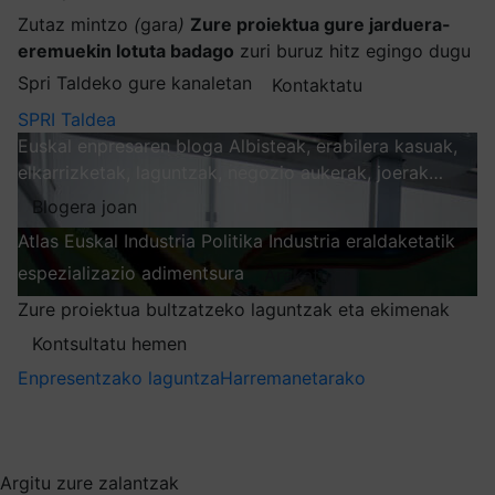
Zutaz mintzo
(
gara
)
Zure proiektua gure jarduera-
eremuekin lotuta badago
zuri buruz hitz egingo dugu
Spri Taldeko gure kanaletan
Kontaktatu
SPRI Taldea
Euskal enpresaren bloga
Albisteak, erabilera kasuak,
elkarrizketak, laguntzak, negozio aukerak, joerak…
Blogera joan
Atlas
Euskal Industria Politika
Industria eraldaketatik
espezializazio adimentsura
Arakatu
Zure proiektua bultzatzeko laguntzak eta ekimenak
Kontsultatu hemen
Enpresentzako laguntza
Harremanetarako
Nire harpidetzak
Aukeratu jaso nahi duzun informazioa
Argitu zure zalantzak