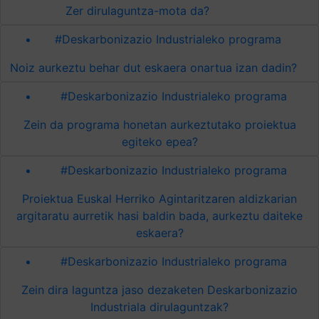
Zer dirulaguntza-mota da?
#Deskarbonizazio Industrialeko programa
Noiz aurkeztu behar dut eskaera onartua izan dadin?
#Deskarbonizazio Industrialeko programa
Zein da programa honetan aurkeztutako proiektua
egiteko epea?
#Deskarbonizazio Industrialeko programa
Proiektua Euskal Herriko Agintaritzaren aldizkarian
argitaratu aurretik hasi baldin bada, aurkeztu daiteke
eskaera?
#Deskarbonizazio Industrialeko programa
Zein dira laguntza jaso dezaketen Deskarbonizazio
Industriala dirulaguntzak?