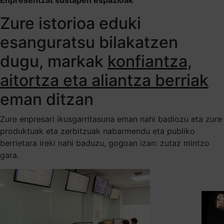
Zure istorioa eduki
esanguratsu bilakatzen
dugu, markak
konfiantza,
aitortza eta aliantza berriak
eman ditzan
Zure enpresari ikusgarritasuna eman nahi badiozu eta zure
produktuak eta zerbitzuak nabarmendu eta publiko
berrietara ireki nahi baduzu, gogoan izan: zutaz mintzo
gara.