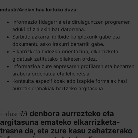
industr
IA
rekin hau lortuko duzu:
Informazio fidagarria eta dirulaguntzen programen
eduki ofizialekin bat datorrena.
Sarbide azkarra, ibilbide konplexurik gabe eta
dokumentu asko irakurri beharrik gabe.
Elkarrizketa bidezko orientazioa, elkarrizketa
gidatuak zatitutako bilaketen ordez.
Informazioa zure enpresaren profilaren eta beharren
arabera ordenatua eta lehenetsia.
Kontsulta espezifikoak edo izapide formalak hasi
aurretik erabakiak hartzeko argitasuna.
denbora aurrezteko eta
industr
IA
argitasuna emateko elkarrizketa-
tresna da, eta zure kasu zehatzerako