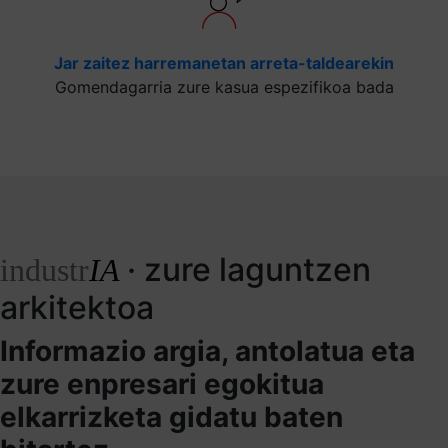
Jar zaitez harremanetan arreta-taldearekin
Gomendagarria zure kasua espezifikoa bada
· zure laguntzen
industr
IA
arkitektoa
Informazio argia, antolatua eta
zure enpresari egokitua
elkarrizketa gidatu baten