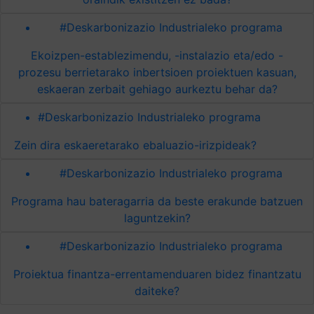
#Deskarbonizazio Industrialeko programa
Ekoizpen-establezimendu, -instalazio eta/edo -
prozesu berrietarako inbertsioen proiektuen kasuan,
eskaeran zerbait gehiago aurkeztu behar da?
#Deskarbonizazio Industrialeko programa
Zein dira eskaeretarako ebaluazio-irizpideak?
#Deskarbonizazio Industrialeko programa
Programa hau bateragarria da beste erakunde batzuen
laguntzekin?
#Deskarbonizazio Industrialeko programa
Proiektua finantza-errentamenduaren bidez finantzatu
daiteke?