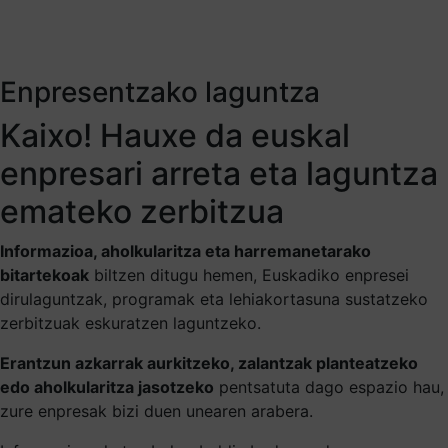
Enpresentzako laguntza
Kaixo! Hauxe da euskal
enpresari arreta eta laguntza
emateko zerbitzua
Informazioa, aholkularitza eta harremanetarako
bitartekoak
biltzen ditugu hemen, Euskadiko enpresei
dirulaguntzak, programak eta lehiakortasuna sustatzeko
zerbitzuak eskuratzen laguntzeko.
Erantzun azkarrak aurkitzeko, zalantzak planteatzeko
edo aholkularitza jasotzeko
pentsatuta dago espazio hau,
zure enpresak bizi duen unearen arabera.