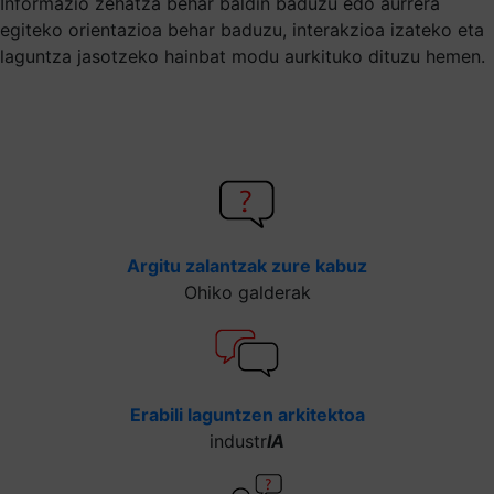
Informazio zehatza behar baldin baduzu edo aurrera
egiteko orientazioa behar baduzu, interakzioa izateko eta
laguntza jasotzeko hainbat modu aurkituko dituzu hemen.
Argitu zalantzak zure kabuz
Ohiko galderak
Erabili laguntzen arkitektoa
industr
IA