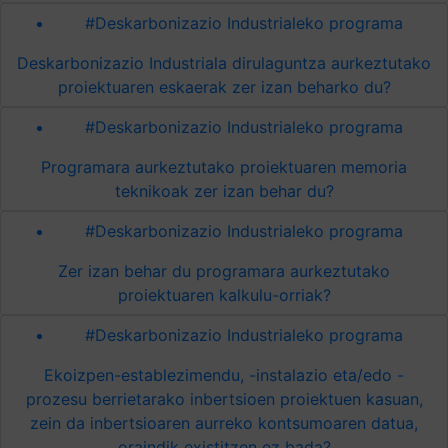
#Deskarbonizazio Industrialeko programa
Deskarbonizazio Industriala dirulaguntza aurkeztutako
proiektuaren eskaerak zer izan beharko du?
#Deskarbonizazio Industrialeko programa
Programara aurkeztutako proiektuaren memoria
teknikoak zer izan behar du?
#Deskarbonizazio Industrialeko programa
Zer izan behar du programara aurkeztutako
proiektuaren kalkulu-orriak?
#Deskarbonizazio Industrialeko programa
Ekoizpen-establezimendu, -instalazio eta/edo -
prozesu berrietarako inbertsioen proiektuen kasuan,
zein da inbertsioaren aurreko kontsumoaren datua,
oraindik existitzen ez bada?