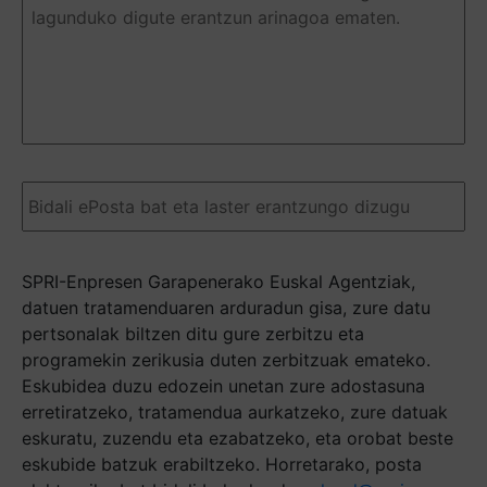
o
pregunta
(Required)
Email
(Required)
SPRI-Enpresen Garapenerako Euskal Agentziak,
datuen tratamenduaren arduradun gisa, zure datu
pertsonalak biltzen ditu gure zerbitzu eta
programekin zerikusia duten zerbitzuak emateko.
Eskubidea duzu edozein unetan zure adostasuna
erretiratzeko, tratamendua aurkatzeko, zure datuak
eskuratu, zuzendu eta ezabatzeko, eta orobat beste
eskubide batzuk erabiltzeko. Horretarako, posta