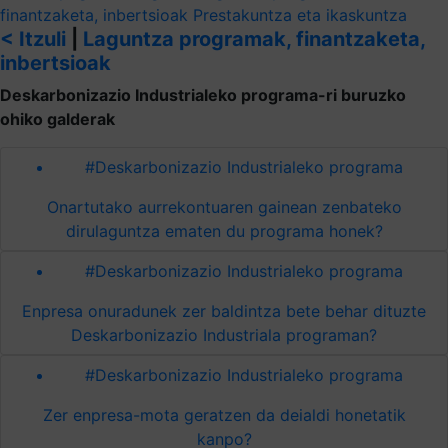
finantzaketa, inbertsioak
Prestakuntza eta ikaskuntza
< Itzuli
|
Laguntza programak, finantzaketa,
inbertsioak
Deskarbonizazio Industrialeko programa-ri buruzko
ohiko galderak
#Deskarbonizazio Industrialeko programa
Onartutako aurrekontuaren gainean zenbateko
dirulaguntza ematen du programa honek?
#Deskarbonizazio Industrialeko programa
Enpresa onuradunek zer baldintza bete behar dituzte
Deskarbonizazio Industriala programan?
#Deskarbonizazio Industrialeko programa
Zer enpresa-mota geratzen da deialdi honetatik
kanpo?