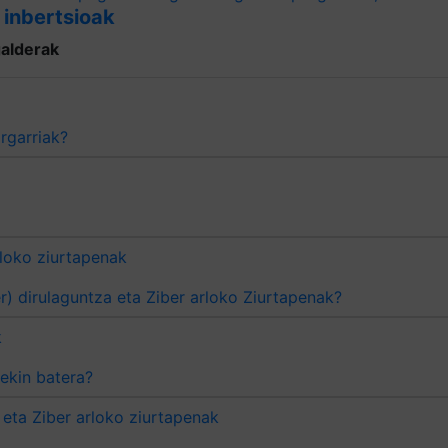
 inbertsioak
galderak
tagiri-prozesuaren zein atal dira onargarriak?
loko ziurtapenak
¿Nola ordaintzen dira SOC (Security Operations Center) dirulaguntza eta Ziber arloko Ziurtapenak?
k
Zer dokumentu aurkeztu behar dira, likidazio-eskaerarekin batera?
eta Ziber arloko ziurtapenak