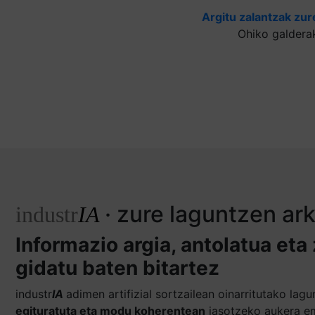
Argitu zalantzak zur
Ohiko galdera
· zure laguntzen ar
industr
IA
Informazio argia, antolatua eta
gidatu baten bitartez
industr
IA
adimen artifizial sortzailean oinarritutako la
egituratuta eta modu koherentean
jasotzeko aukera em