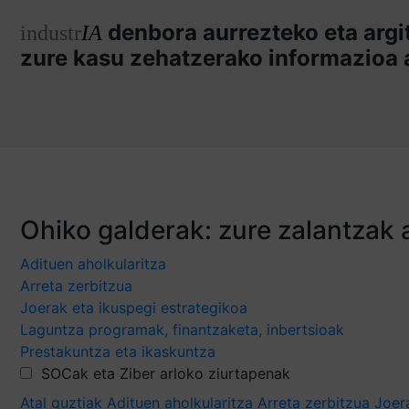
denbora aurrezteko eta argi
industr
IA
zure kasu zehatzerako informazioa 
Ohiko galderak: zure zalantzak 
Adituen aholkularitza
Arreta zerbitzua
Joerak eta ikuspegi estrategikoa
Laguntza programak, finantzaketa, inbertsioak
Prestakuntza eta ikaskuntza
SOCak eta Ziber arloko ziurtapenak
Atal guztiak
Adituen aholkularitza
Arreta zerbitzua
Joer