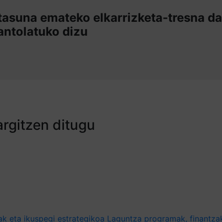
tasuna emateko elkarrizketa-tresna da
antolatuko dizu
argitzen ditugu
ak eta ikuspegi estrategikoa
Laguntza programak, finantzak