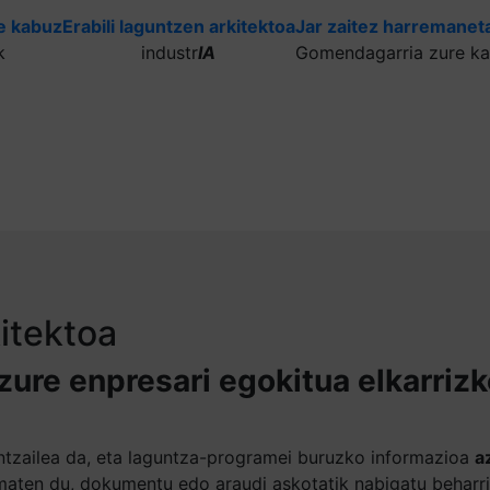
e kabuz
Erabili laguntzen arkitektoa
Jar zaitez harremaneta
k
industr
IA
Gomendagarria zure ka
kitektoa
 zure enpresari egokitua elkarriz
guntzailea da, eta laguntza-programei buruzko informazioa
a
aten du, dokumentu edo araudi askotatik nabigatu beharr