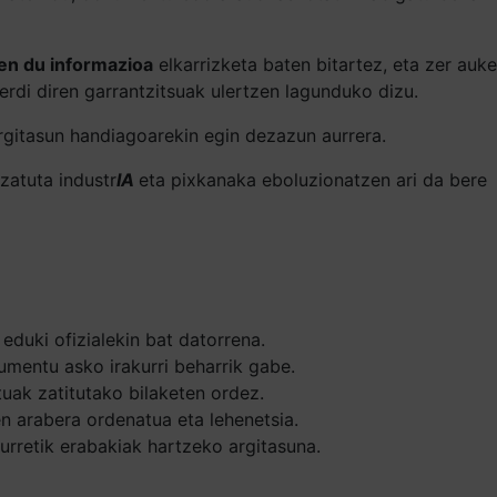
en du informazioa
elkarrizketa baten bitartez, eta zer auke
erdi diren garrantzitsuak ulertzen lagunduko dizu.
argitasun handiagoarekin egin dezazun aurrera.
zatuta industr
IA
eta pixkanaka eboluzionatzen ari da bere
eduki ofizialekin bat datorrena.
umentu asko irakurri beharrik gabe.
tuak zatitutako bilaketen ordez.
n arabera ordenatua eta lehenetsia.
urretik erabakiak hartzeko argitasuna.