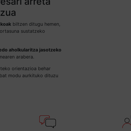
esari arreta
tzua
ekoak
biltzen ditugu hemen,
kortasuna sustatzeko
edo aholkularitza jasotzeko
nearen arabera.
teko orientazioa behar
nbat modu aurkituko dituzu