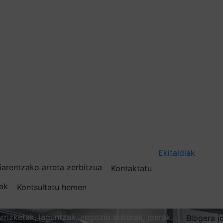
Ekitaldiak
iarentzako arreta zerbitzua
Kontaktatu
nak
Kontsultatu hemen
karrizketak, laguntzak, negozio aukerak, joerak…
Blogera j