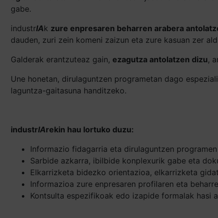
gabe.
industr
IA
k
zure enpresaren beharren arabera antolatz
dauden, zuri zein komeni zaizun eta zure kasuan zer ald
Galderak erantzuteaz gain,
ezagutza antolatzen dizu
, 
Une honetan, dirulaguntzen programetan dago espeziali
laguntza-gaitasuna handitzeko.
industr
IA
rekin hau lortuko duzu:
Informazio fidagarria eta dirulaguntzen programen 
Sarbide azkarra, ibilbide konplexurik gabe eta dok
Elkarrizketa bidezko orientazioa, elkarrizketa gida
Informazioa zure enpresaren profilaren eta beharre
Kontsulta espezifikoak edo izapide formalak hasi a