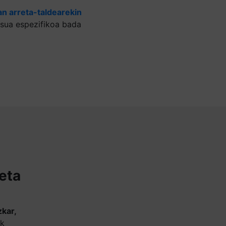
n arreta-taldearekin
sua espezifikoa bada
keta
zkar,
ik