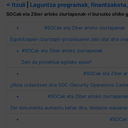
< Itzuli
|
Laguntza programak, finantzaketa,
SOCak eta Ziber arloko ziurtapenak-ri buruzko ohiko 
#SOCak eta Ziber arloko ziurtapenak
Egokitzapen-/ziur
#SOCak eta Ziber arloko ziurtapenak
Zein da proiektua egiteko epea?
#SOCak eta Ziber ar
#SOCak eta Ziber arloko ziurtapena
#SOCak 