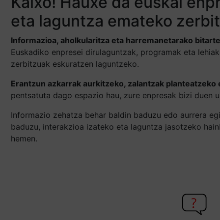
Kaixo! Hauxe da euskal enpr
eta laguntza emateko zerbi
Informazioa, aholkularitza eta harremanetarako bitart
Euskadiko enpresei dirulaguntzak, programak eta lehia
zerbitzuak eskuratzen laguntzeko.
Erantzun azkarrak aurkitzeko, zalantzak planteatzeko 
pentsatuta dago espazio hau, zure enpresak bizi duen u
Informazio zehatza behar baldin baduzu edo aurrera egi
baduzu, interakzioa izateko eta laguntza jasotzeko hai
hemen.