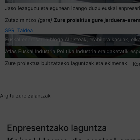
Jaso iezaguzu eta egunean izango duzu euskal enpresari
Zutaz mintzo
(
gara
)
Zure proiektua gure jarduera-erem
SPRI Taldea
Euskal enpresaren bloga
Albisteak, erabilera kasuak, el
Atlas
Euskal Industria Politika
Industria eraldaketatik esp
Zure proiektua bultzatzeko laguntzak eta ekimenak
Ko
Nire harpidetzak
Aukeratu jaso nahi duzun informazioa
Argitu zure zalantzak
Enpresentzako laguntza