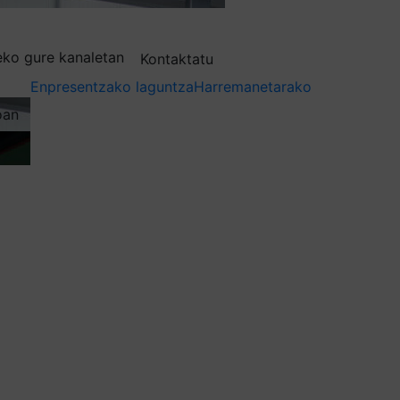
deko gure kanaletan
Kontaktatu
Enpresentzako laguntza
Harremanetarako
oan