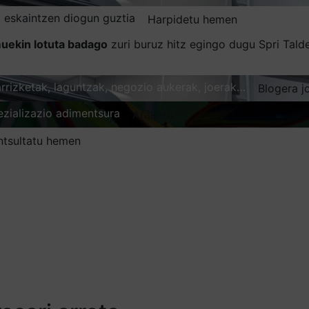
 eskaintzen diogun guztia
Harpidetu hemen
uekin lotuta badago
zuri buruz hitz egingo dugu Spri Tal
karrizketak, laguntzak, negozio aukerak, joerak…
Blogera j
ezializazio adimentsura
Arakatu
ntsultatu hemen