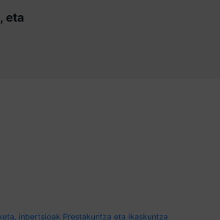
, eta
eta, inbertsioak
Prestakuntza eta ikaskuntza