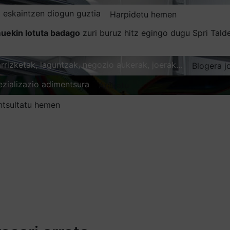
 eskaintzen diogun guztia
Harpidetu hemen
uekin lotuta badago
zuri buruz hitz egingo dugu Spri Tal
karrizketak, laguntzak, negozio aukerak, joerak…
Blogera j
ezializazio adimentsura
Arakatu
ntsultatu hemen