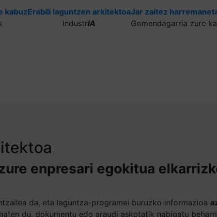
e kabuz
Erabili laguntzen arkitektoa
Jar zaitez harremaneta
k
industr
IA
Gomendagarria zure ka
kitektoa
 zure enpresari egokitua elkarriz
guntzailea da, eta laguntza-programei buruzko informazioa
a
aten du, dokumentu edo araudi askotatik nabigatu beharr