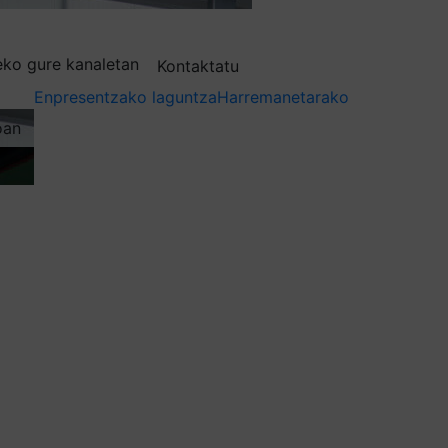
deko gure kanaletan
Kontaktatu
Enpresentzako laguntza
Harremanetarako
oan