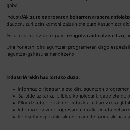
gabe.
industr
IA
k
zure enpresaren beharren arabera antolatz
dauden, zuri zein komeni zaizun eta zure kasuan zer ald
Galderak erantzuteaz gain,
ezagutza antolatzen dizu
, 
Une honetan, dirulaguntzen programetan dago espeziali
laguntza-gaitasuna handitzeko.
industr
IA
rekin hau lortuko duzu:
Informazio fidagarria eta dirulaguntzen programen 
Sarbide azkarra, ibilbide konplexurik gabe eta dok
Elkarrizketa bidezko orientazioa, elkarrizketa gida
Informazioa zure enpresaren profilaren eta beharre
Kontsulta espezifikoak edo izapide formalak hasi a