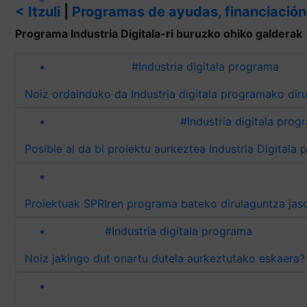
< Itzuli
|
Programas de ayudas, financiación
Programa Industria Digitala-ri buruzko ohiko galderak
#Industria digitala programa
Noiz ordainduko d
#Industria digitala prog
#Industria digitala programa
Noiz jakingo dut onartu dutela aurkeztutako eskaera?