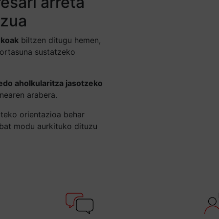
esari arreta
tzua
ekoak
biltzen ditugu hemen,
kortasuna sustatzeko
edo aholkularitza jasotzeko
nearen arabera.
teko orientazioa behar
nbat modu aurkituko dituzu