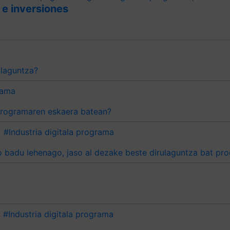
 e inversiones
a Industria digitala programako dirulaguntza?
rama
Posible al da bi proiektu aurkeztea Industria Digitala programaren eskaera batean?
#Industria digitala programa
#Industria digitala programa