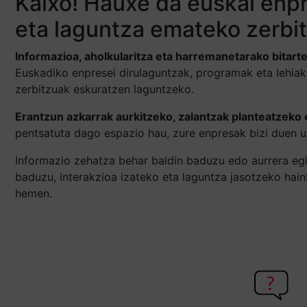
Kaixo! Hauxe da euskal enpr
eta laguntza emateko zerbi
Informazioa, aholkularitza eta harremanetarako bitart
Euskadiko enpresei dirulaguntzak, programak eta lehia
zerbitzuak eskuratzen laguntzeko.
Erantzun azkarrak aurkitzeko, zalantzak planteatzeko 
pentsatuta dago espazio hau, zure enpresak bizi duen u
Informazio zehatza behar baldin baduzu edo aurrera egi
baduzu, interakzioa izateko eta laguntza jasotzeko hai
hemen.