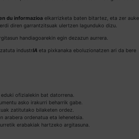
en du informazioa
elkarrizketa baten bitartez, eta zer auke
erdi diren garrantzitsuak ulertzen lagunduko dizu.
argitasun handiagoarekin egin dezazun aurrera.
zatuta industr
IA
eta pixkanaka eboluzionatzen ari da bere
eduki ofizialekin bat datorrena.
umentu asko irakurri beharrik gabe.
tuak zatitutako bilaketen ordez.
n arabera ordenatua eta lehenetsia.
urretik erabakiak hartzeko argitasuna.