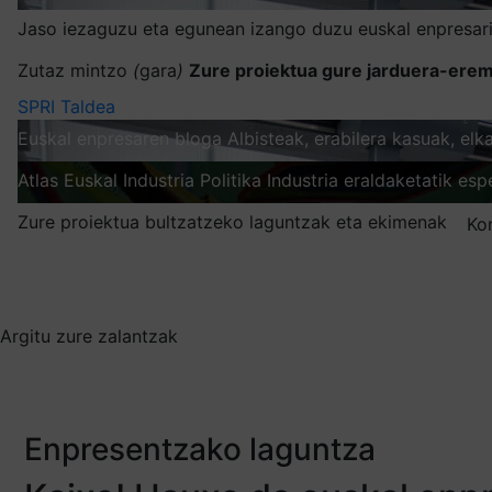
Jaso iezaguzu eta egunean izango duzu euskal enpresari
Zutaz mintzo
(
gara
)
Zure proiektua gure jarduera-erem
SPRI Taldea
Euskal enpresaren bloga
Albisteak, erabilera kasuak, el
Atlas
Euskal Industria Politika
Industria eraldaketatik esp
Zure proiektua bultzatzeko laguntzak eta ekimenak
Ko
Nire harpidetzak
Aukeratu jaso nahi duzun informazioa
Argitu zure zalantzak
Enpresentzako laguntza