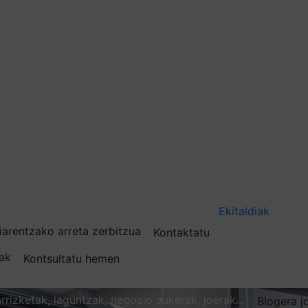
Ekitaldiak
iarentzako arreta zerbitzua
Kontaktatu
nak
Kontsultatu hemen
karrizketak, laguntzak, negozio aukerak, joerak…
Blogera j