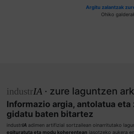
Argitu zalantzak zur
Ohiko galdera
· zure laguntzen ar
industr
IA
Informazio argia, antolatua eta
gidatu baten bitartez
industr
IA
adimen artifizial sortzailean oinarritutako la
egituratuta eta modu koherentean
jasotzeko aukera em