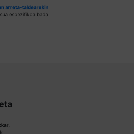
n arreta-taldearekin
sua espezifikoa bada
keta
zkar,
ik