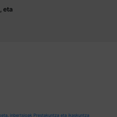
, eta
eta, inbertsioak
Prestakuntza eta ikaskuntza