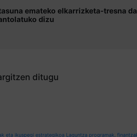
tasuna emateko elkarrizketa-tresna da
antolatuko dizu
argitzen ditugu
ak eta ikuspegi estrategikoa
Laguntza programak, finantzak