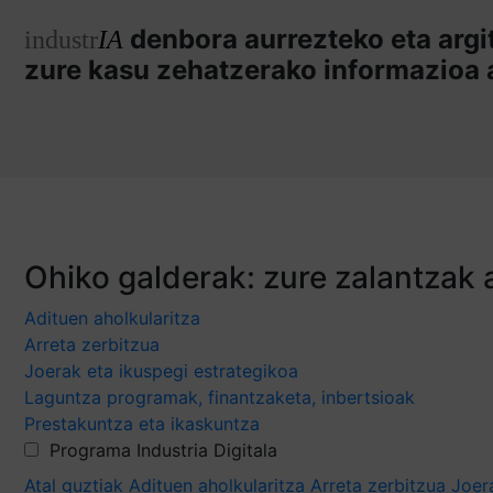
denbora aurrezteko eta argi
industr
IA
zure kasu zehatzerako informazioa 
Ohiko galderak: zure zalantzak 
Adituen aholkularitza
Arreta zerbitzua
Joerak eta ikuspegi estrategikoa
Laguntza programak, finantzaketa, inbertsioak
Prestakuntza eta ikaskuntza
Programa Industria Digitala
Atal guztiak
Adituen aholkularitza
Arreta zerbitzua
Joer