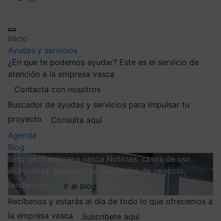
Inicio
Ayudas y servicios
¿En que te podemos ayudar?
Este es el servicio de
atención a la empresa vasca
Contacta con nosotros
Buscador de ayudas y servicios para impulsar tu
proyecto
Consulta aquí
Agenda
Blog
Blog de la empresa vasca
Noticias, casos de uso,
entrevistas, ayudas, oportunidades de negocio,
tendencias…
Ir al blog
Recíbenos y estarás al día de todo lo que ofrecemos a
la empresa vasca
Suscríbete aquí