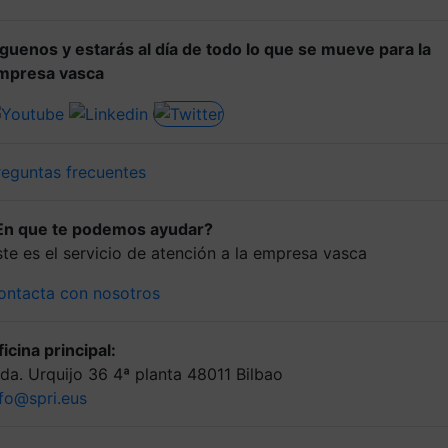
íguenos y estarás al día de todo lo que se mueve para la
mpresa vasca
reguntas frecuentes
En que te podemos ayudar?
ste es el servicio de atención a la empresa vasca
ontacta con nosotros
icina principal:
lda. Urquijo 36 4ª planta 48011 Bilbao
nfo@spri.eus