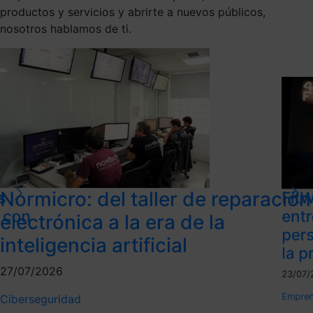
productos y servicios y abrirte a nuevos públicos,
nosotros hablamos de ti.
Normicro: del taller de reparación
s
FitW
l con
ent
electrónica a la era de la
per
inteligencia artificial
la p
27/07/2026
23/07/
Empren
Ciberseguridad