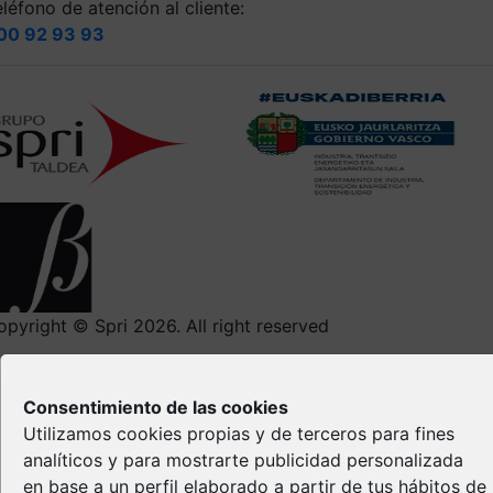
léfono de atención al cliente:
00 92 93 93
opyright © Spri 2026. All right reserved
Aviso Legal
Política de privacidad
Consentimiento de las cookies
Política de Cookies
Utilizamos cookies propias y de terceros para fines
Propiedad Intelectual
analíticos y para mostrarte publicidad personalizada
en base a un perfil elaborado a partir de tus hábitos de