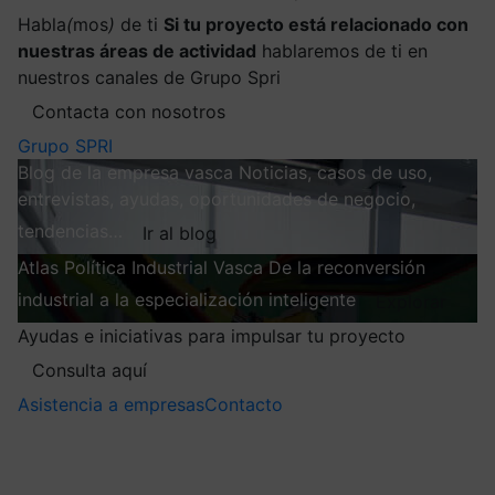
Habla
(
mos
)
de ti
Si tu proyecto está relacionado con
nuestras áreas de actividad
hablaremos de ti en
nuestros canales de Grupo Spri
Contacta con nosotros
Grupo SPRI
Blog de la empresa vasca
Noticias, casos de uso,
entrevistas, ayudas, oportunidades de negocio,
tendencias…
Ir al blog
Atlas
Política Industrial Vasca
De la reconversión
industrial a la especialización inteligente
Explorar
Ayudas e iniciativas para impulsar tu proyecto
Consulta aquí
Asistencia a empresas
Contacto
Mis suscripciones
Elige la información que quieres recibir