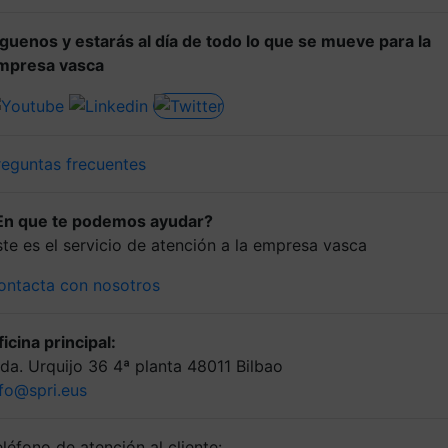
íguenos y estarás al día de todo lo que se mueve para la
mpresa vasca
reguntas frecuentes
En que te podemos ayudar?
ste es el servicio de atención a la empresa vasca
ontacta con nosotros
icina principal:
lda. Urquijo 36 4ª planta 48011 Bilbao
nfo@spri.eus
léfono de atención al cliente: