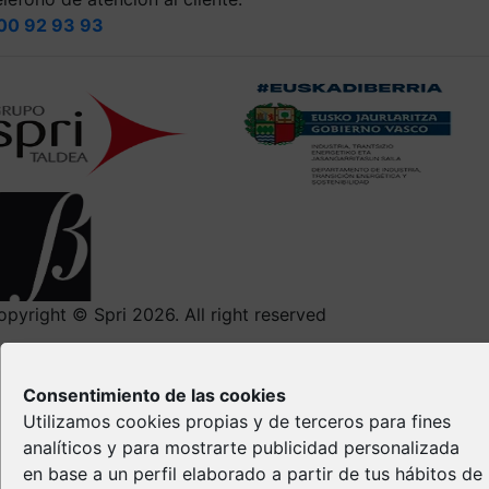
00 92 93 93
opyright © Spri 2026. All right reserved
Aviso Legal
Política de privacidad
Consentimiento de las cookies
Política de Cookies
Utilizamos cookies propias y de terceros para fines
Propiedad Intelectual
analíticos y para mostrarte publicidad personalizada
en base a un perfil elaborado a partir de tus hábitos de