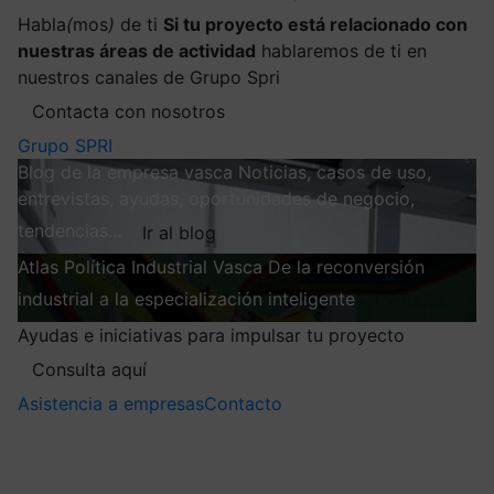
Habla
(
mos
)
de ti
Si tu proyecto está relacionado con
nuestras áreas de actividad
hablaremos de ti en
nuestros canales de Grupo Spri
Contacta con nosotros
Grupo SPRI
Blog de la empresa vasca
Noticias, casos de uso,
entrevistas, ayudas, oportunidades de negocio,
tendencias…
Ir al blog
Atlas
Política Industrial Vasca
De la reconversión
industrial a la especialización inteligente
Explorar
Ayudas e iniciativas para impulsar tu proyecto
Consulta aquí
Asistencia a empresas
Contacto
Mis suscripciones
Elige la información que quieres recibir