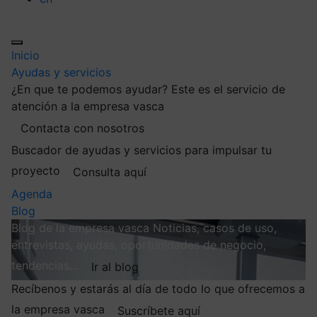
Inicio
Ayudas y servicios
¿En que te podemos ayudar?
Este es el servicio de
atención a la empresa vasca
Contacta con nosotros
Buscador de ayudas y servicios para impulsar tu
proyecto
Consulta aquí
Agenda
Blog
Blog de la empresa vasca
Noticias, casos de uso,
entrevistas, ayudas, oportunidades de negocio,
tendencias…
Ir al blog
Recíbenos y estarás al día de todo lo que ofrecemos a
la empresa vasca
Suscríbete aquí