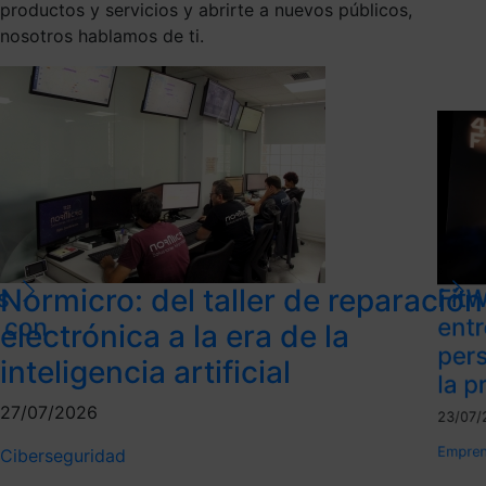
productos y servicios y abrirte a nuevos públicos,
nosotros hablamos de ti.
Normicro: del taller de reparación
s
FitW
l con
ent
electrónica a la era de la
per
inteligencia artificial
la p
27/07/2026
23/07/
Empren
Ciberseguridad