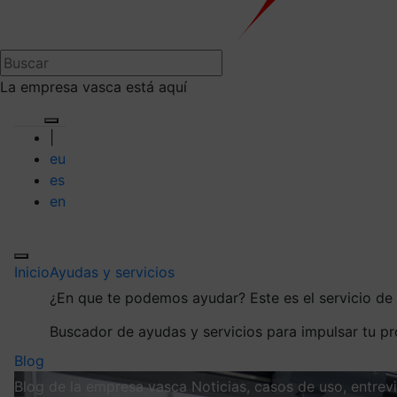
La empresa vasca está aquí
|
eu
es
en
Inicio
Ayudas y servicios
¿En que te podemos ayudar?
Este es el servicio d
Buscador de ayudas y servicios para impulsar tu p
Blog
Blog de la empresa vasca
Noticias, casos de uso, entre