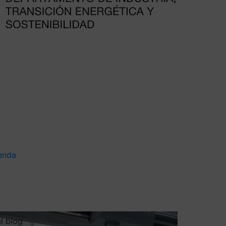
enda
al blog