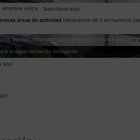
la empresa vasca
Suscríbete aquí
estras áreas de actividad
hablaremos de ti en nuestros ca
vistas, ayudas, oportunidades de negocio, tendencias…
Ir 
l a la especialización inteligente
Explorar
a aquí
spri