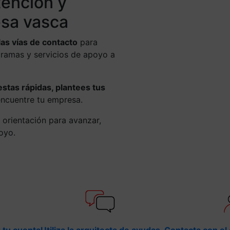
tención y
sa vasca
las vías de contacto
para
gramas y servicios de apoyo a
tas rápidas, plantees tus
encuentre tu empresa.
 orientación para avanzar,
poyo.
 tu cuenta
Utiliza la arquitecta de ayudas
Contacta con el