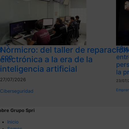
Normicro: del taller de reparación
s
FitW
l con
ent
electrónica a la era de la
per
inteligencia artificial
la p
27/07/2026
23/07/
Empren
Ciberseguridad
obre Grupo Spri
Inicio
Somos