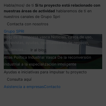
Habla
(
mos
)
de ti
Si tu proyecto está relacionado con
nuestras áreas de actividad
hablaremos de ti en
nuestros canales de Grupo Spri
Contacta con nosotros
Grupo SPRI
Blog de la empresa vasca
Noticias, casos de uso,
entrevistas, ayudas, oportunidades de negocio,
tendencias…
Ir al blog
Atlas
Política Industrial Vasca
De la reconversión
industrial a la especialización inteligente
Explorar
Ayudas e iniciativas para impulsar tu proyecto
Consulta aquí
Asistencia a empresas
Contacto
Mis suscripciones
Elige la información que quieres recibir