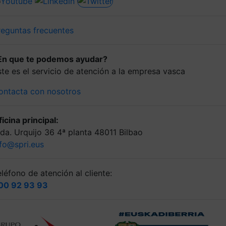
reguntas frecuentes
En que te podemos ayudar?
ste es el servicio de atención a la empresa vasca
ontacta con nosotros
icina principal:
lda. Urquijo 36 4ª planta 48011 Bilbao
nfo@spri.eus
léfono de atención al cliente:
00 92 93 93