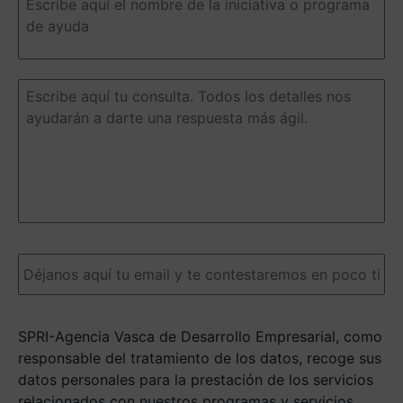
aquí
el
nombre
de
la
Escribe
iniciativa
aquí
o
tu
programa
consulta.
de
Todos
ayuda
(Obligatorio)
los
detalles
nos
ayudarán
a
Email
(Obligatorio)
darte
una
respuesta
más
SPRI-Agencia Vasca de Desarrollo Empresarial, como
ágil.
(Obligatorio)
responsable del tratamiento de los datos, recoge sus
datos personales para la prestación de los servicios
relacionados con nuestros programas y servicios.