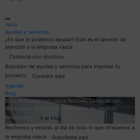
Inicio
Ayudas y servicios
¿En que te podemos ayudar?
Este es el servicio de
atención a la empresa vasca
Contacta con nosotros
Buscador de ayudas y servicios para impulsar tu
proyecto
Consulta aquí
Agenda
Blog
Blog de la empresa vasca
Noticias, casos de uso,
entrevistas, ayudas, oportunidades de negocio,
tendencias…
Ir al blog
Recíbenos y estarás al día de todo lo que ofrecemos a
la empresa vasca
Suscríbete aquí