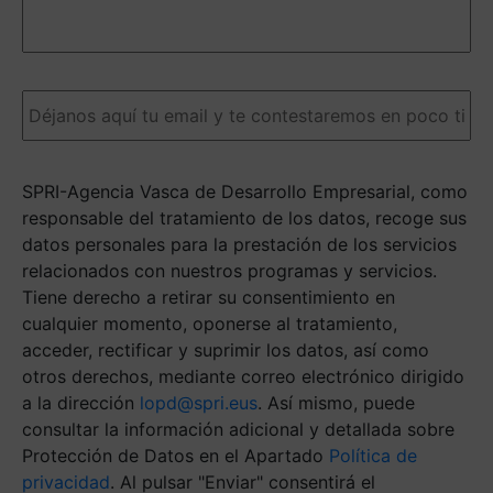
detalles
nos
ayudarán
a
Email
(Obligatorio)
darte
una
respuesta
más
SPRI-Agencia Vasca de Desarrollo Empresarial, como
ágil.
(Obligatorio)
responsable del tratamiento de los datos, recoge sus
datos personales para la prestación de los servicios
relacionados con nuestros programas y servicios.
Tiene derecho a retirar su consentimiento en
cualquier momento, oponerse al tratamiento,
acceder, rectificar y suprimir los datos, así como
otros derechos, mediante correo electrónico dirigido
a la dirección
lopd@spri.eus
. Así mismo, puede
consultar la información adicional y detallada sobre
Protección de Datos en el Apartado
Política de
privacidad
. Al pulsar "Enviar" consentirá el