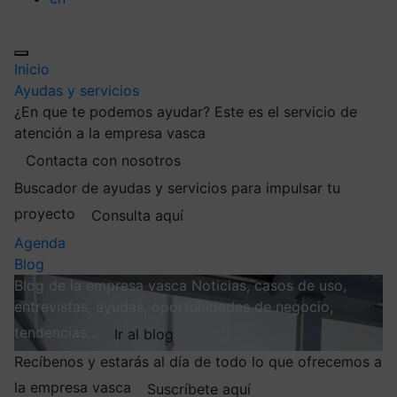
Inicio
Ayudas y servicios
¿En que te podemos ayudar?
Este es el servicio de
atención a la empresa vasca
Contacta con nosotros
Buscador de ayudas y servicios para impulsar tu
proyecto
Consulta aquí
Agenda
Blog
Blog de la empresa vasca
Noticias, casos de uso,
entrevistas, ayudas, oportunidades de negocio,
tendencias…
Ir al blog
Recíbenos y estarás al día de todo lo que ofrecemos a
la empresa vasca
Suscríbete aquí