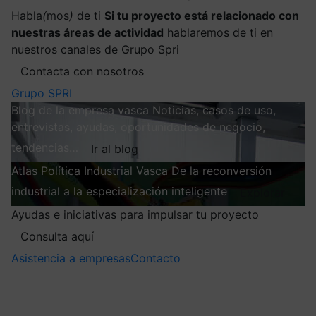
Habla
(
mos
)
de ti
Si tu proyecto está relacionado con
nuestras áreas de actividad
hablaremos de ti en
nuestros canales de Grupo Spri
Contacta con nosotros
Grupo SPRI
Blog de la empresa vasca
Noticias, casos de uso,
entrevistas, ayudas, oportunidades de negocio,
tendencias…
Ir al blog
Atlas
Política Industrial Vasca
De la reconversión
industrial a la especialización inteligente
Explorar
Ayudas e iniciativas para impulsar tu proyecto
Consulta aquí
Asistencia a empresas
Contacto
Mis suscripciones
Elige la información que quieres recibir