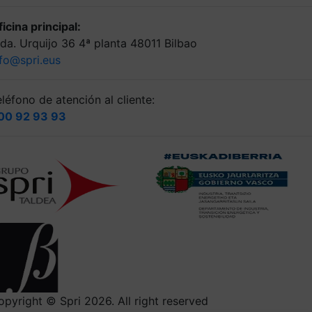
icina principal:
lda. Urquijo 36 4ª planta 48011 Bilbao
nfo@spri.eus
léfono de atención al cliente:
00 92 93 93
opyright © Spri 2026. All right reserved