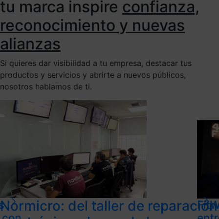
tu marca inspire
confianza,
reconocimiento y nuevas
alianzas
Si quieres dar visibilidad a tu empresa, destacar tus
productos y servicios y abrirte a nuevos públicos,
nosotros hablamos de ti.
Normicro: del taller de reparación
s
FitW
l con
ent