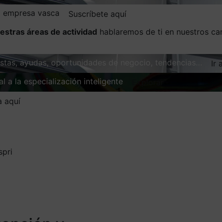
la empresa vasca
Suscríbete aquí
estras áreas de actividad
hablaremos de ti en nuestros ca
vistas, ayudas, oportunidades de negocio, tendencias…
Ir 
l a la especialización inteligente
Explorar
a aquí
spri