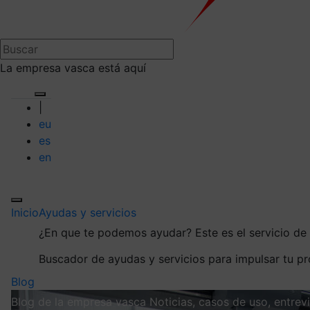
La empresa vasca está aquí
|
eu
es
en
Inicio
Ayudas y servicios
¿En que te podemos ayudar?
Este es el servicio d
Buscador de ayudas y servicios para impulsar tu p
Blog
Blog de la empresa vasca
Noticias, casos de uso, entre