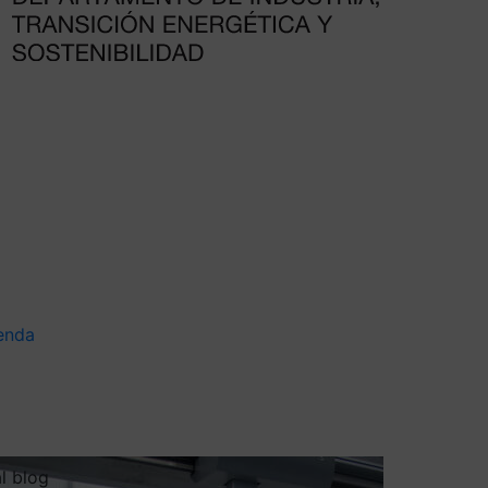
enda
al blog