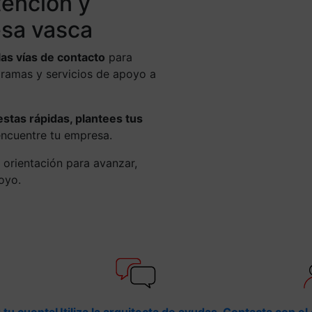
tención y
sa vasca
las vías de contacto
para
gramas y servicios de apoyo a
tas rápidas, plantees tus
encuentre tu empresa.
 orientación para avanzar,
poyo.
 tu cuenta
Utiliza la arquitecta de ayudas
Contacta con el