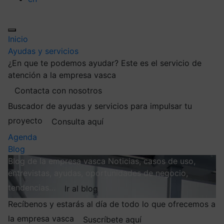
Inicio
Ayudas y servicios
¿En que te podemos ayudar?
Este es el servicio de
atención a la empresa vasca
Contacta con nosotros
Buscador de ayudas y servicios para impulsar tu
proyecto
Consulta aquí
Agenda
Blog
Blog de la empresa vasca
Noticias, casos de uso,
entrevistas, ayudas, oportunidades de negocio,
tendencias…
Ir al blog
Recíbenos y estarás al día de todo lo que ofrecemos a
la empresa vasca
Suscríbete aquí