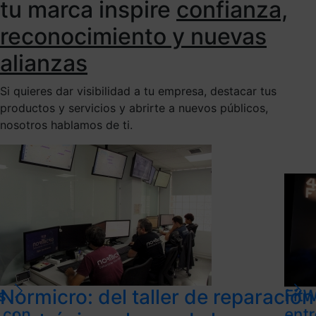
tu marca inspire
confianza,
reconocimiento y nuevas
alianzas
Si quieres dar visibilidad a tu empresa, destacar tus
productos y servicios y abrirte a nuevos públicos,
nosotros hablamos de ti.
Normicro: del taller de reparación
s
FitW
l con
ent