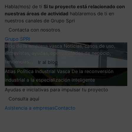
Habla
(
mos
)
de ti
Si tu proyecto está relacionado con
nuestras áreas de actividad
hablaremos de ti en
nuestros canales de Grupo Spri
Contacta con nosotros
Grupo SPRI
Blog de la empresa vasca
Noticias, casos de uso,
entrevistas, ayudas, oportunidades de negocio,
tendencias…
Ir al blog
Atlas
Política Industrial Vasca
De la reconversión
industrial a la especialización inteligente
Explorar
Ayudas e iniciativas para impulsar tu proyecto
Consulta aquí
Asistencia a empresas
Contacto
Mis suscripciones
Elige la información que quieres recibir