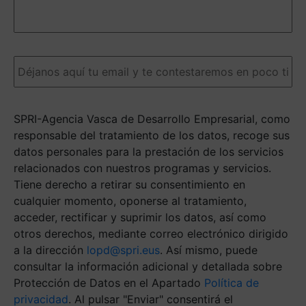
detalles
nos
ayudarán
a
Email
(Obligatorio)
darte
una
respuesta
más
SPRI-Agencia Vasca de Desarrollo Empresarial, como
ágil.
(Obligatorio)
responsable del tratamiento de los datos, recoge sus
datos personales para la prestación de los servicios
relacionados con nuestros programas y servicios.
Tiene derecho a retirar su consentimiento en
cualquier momento, oponerse al tratamiento,
acceder, rectificar y suprimir los datos, así como
otros derechos, mediante correo electrónico dirigido
a la dirección
lopd@spri.eus
. Así mismo, puede
consultar la información adicional y detallada sobre
Protección de Datos en el Apartado
Política de
privacidad
. Al pulsar "Enviar" consentirá el