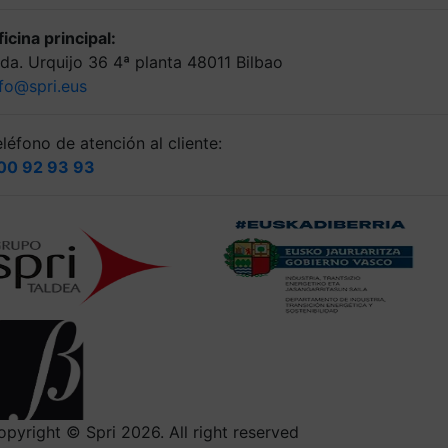
icina principal:
lda. Urquijo 36 4ª planta 48011 Bilbao
nfo@spri.eus
léfono de atención al cliente:
00 92 93 93
opyright © Spri 2026. All right reserved