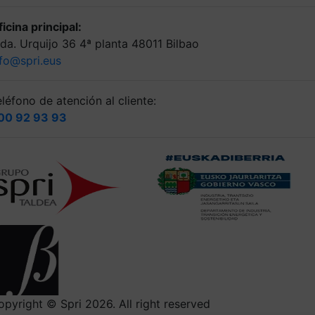
icina principal:
lda. Urquijo 36 4ª planta 48011 Bilbao
nfo@spri.eus
léfono de atención al cliente:
00 92 93 93
opyright © Spri 2026. All right reserved