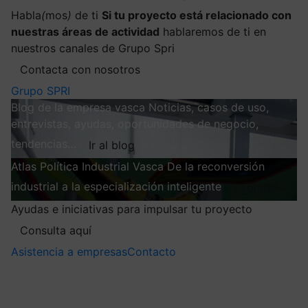
Habla
(
mos
)
de ti
Si tu proyecto está relacionado con
nuestras áreas de actividad
hablaremos de ti en
nuestros canales de Grupo Spri
Contacta con nosotros
Grupo SPRI
Blog de la empresa vasca
Noticias, casos de uso,
entrevistas, ayudas, oportunidades de negocio,
tendencias…
Ir al blog
Atlas
Política Industrial Vasca
De la reconversión
industrial a la especialización inteligente
Explorar
Ayudas e iniciativas para impulsar tu proyecto
Consulta aquí
Asistencia a empresas
Contacto
Mis suscripciones
Elige la información que quieres recibir