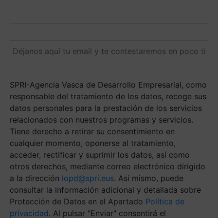
detalles
nos
ayudarán
a
Email
(Obligatorio)
darte
una
respuesta
más
SPRI-Agencia Vasca de Desarrollo Empresarial, como
ágil.
(Obligatorio)
responsable del tratamiento de los datos, recoge sus
datos personales para la prestación de los servicios
relacionados con nuestros programas y servicios.
Tiene derecho a retirar su consentimiento en
cualquier momento, oponerse al tratamiento,
acceder, rectificar y suprimir los datos, así como
otros derechos, mediante correo electrónico dirigido
a la dirección
lopd@spri.eus
. Así mismo, puede
consultar la información adicional y detallada sobre
Protección de Datos en el Apartado
Política de
privacidad
. Al pulsar "Enviar" consentirá el