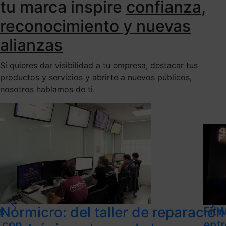
tu marca inspire
confianza,
reconocimiento y nuevas
alianzas
Si quieres dar visibilidad a tu empresa, destacar tus
productos y servicios y abrirte a nuevos públicos,
nosotros hablamos de ti.
Normicro: del taller de reparación
s
FitW
l con
ent