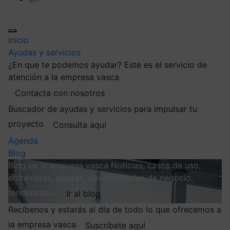
Inicio
Ayudas y servicios
¿En que te podemos ayudar?
Este es el servicio de
atención a la empresa vasca
Contacta con nosotros
Buscador de ayudas y servicios para impulsar tu
proyecto
Consulta aquí
Agenda
Blog
Blog de la empresa vasca
Noticias, casos de uso,
entrevistas, ayudas, oportunidades de negocio,
tendencias…
Ir al blog
Recíbenos y estarás al día de todo lo que ofrecemos a
la empresa vasca
Suscríbete aquí