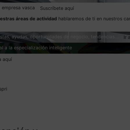
la empresa vasca
Suscríbete aquí
estras áreas de actividad
hablaremos de ti en nuestros ca
vistas, ayudas, oportunidades de negocio, tendencias…
Ir 
l a la especialización inteligente
Explorar
a aquí
spri