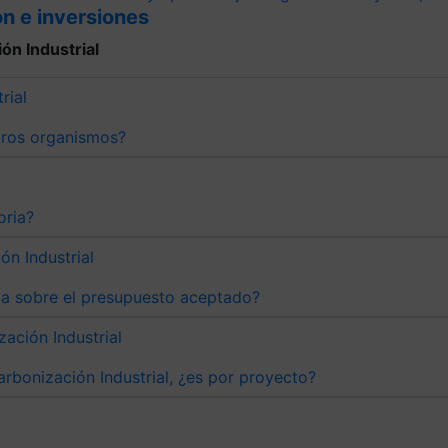
n e inversiones
n Industrial
rial
tros organismos?
oria?
n Industrial
ma sobre el presupuesto aceptado?
ación Industrial
bonización Industrial, ¿es por proyecto?