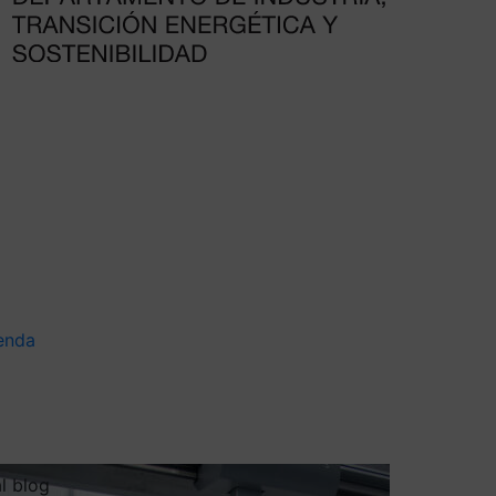
enda
al blog