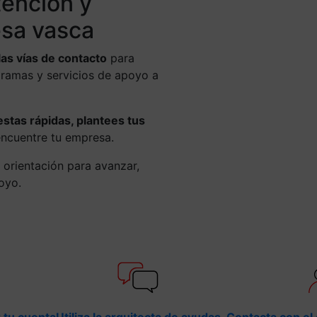
tención y
sa vasca
las vías de contacto
para
gramas y servicios de apoyo a
tas rápidas, plantees tus
encuentre tu empresa.
 orientación para avanzar,
poyo.
 tu cuenta
Utiliza la arquitecta de ayudas
Contacta con el