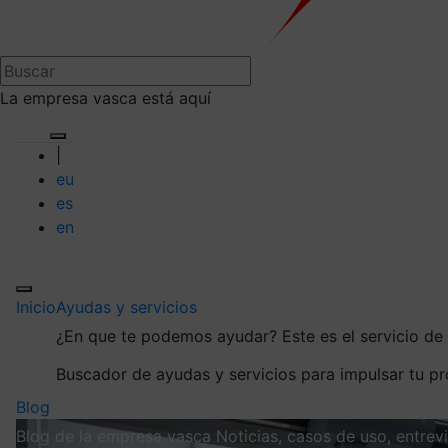
La empresa vasca está aquí
|
eu
es
en
Inicio
Ayudas y servicios
¿En que te podemos ayudar?
Este es el servicio d
Buscador de ayudas y servicios para impulsar tu p
Blog
Blog de la empresa vasca
Noticias, casos de uso, entre