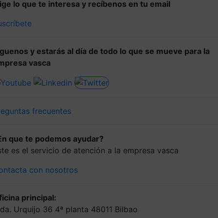
lige lo que te interesa y recíbenos en tu email
uscríbete
íguenos y estarás al día de todo lo que se mueve para la
mpresa vasca
reguntas frecuentes
En que te podemos ayudar?
ste es el servicio de atención a la empresa vasca
ontacta con nosotros
icina principal:
lda. Urquijo 36 4ª planta 48011 Bilbao