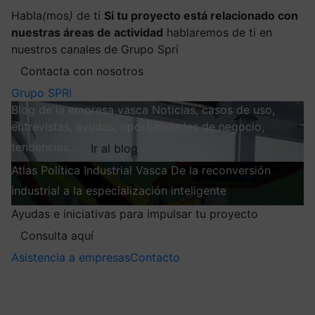
Habla
(
mos
)
de ti
Si tu proyecto está relacionado con
nuestras áreas de actividad
hablaremos de ti en
nuestros canales de Grupo Spri
Contacta con nosotros
Grupo SPRI
Blog de la empresa vasca
Noticias, casos de uso,
entrevistas, ayudas, oportunidades de negocio,
tendencias…
Ir al blog
Atlas
Política Industrial Vasca
De la reconversión
industrial a la especialización inteligente
Explorar
Ayudas e iniciativas para impulsar tu proyecto
Consulta aquí
Asistencia a empresas
Contacto
Mis suscripciones
Elige la información que quieres recibir