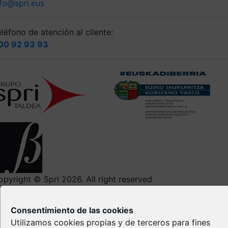
nfo@spri.eus
léfono de atención al cliente:
00 92 93 93
opyright © Spri 2026. All right reserved
Aviso Legal
Consentimiento de las cookies
Política de privacidad
Utilizamos cookies propias y de terceros para fines
Política de Cookies