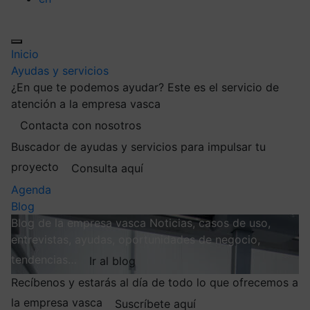
Inicio
Ayudas y servicios
¿En que te podemos ayudar?
Este es el servicio de
atención a la empresa vasca
Contacta con nosotros
Buscador de ayudas y servicios para impulsar tu
proyecto
Consulta aquí
Agenda
Blog
Blog de la empresa vasca
Noticias, casos de uso,
entrevistas, ayudas, oportunidades de negocio,
tendencias…
Ir al blog
Recíbenos y estarás al día de todo lo que ofrecemos a
la empresa vasca
Suscríbete aquí