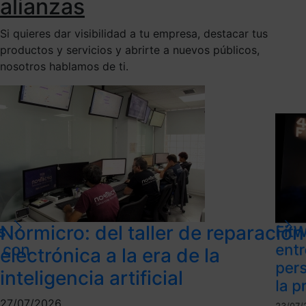
alianzas
Si quieres dar visibilidad a tu empresa, destacar tus
productos y servicios y abrirte a nuevos públicos,
nosotros hablamos de ti.
Normicro: del taller de reparación
s
FitW
l con
ent
electrónica a la era de la
per
inteligencia artificial
la p
27/07/2026
23/07/