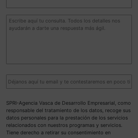
nombre
de
la
Escribe
iniciativa
aquí
o
tu
programa
consulta.
de
Todos
ayuda
(Obligatorio)
los
detalles
nos
ayudarán
a
Email
(Obligatorio)
darte
una
respuesta
más
SPRI-Agencia Vasca de Desarrollo Empresarial, como
ágil.
(Obligatorio)
responsable del tratamiento de los datos, recoge sus
datos personales para la prestación de los servicios
relacionados con nuestros programas y servicios.
Tiene derecho a retirar su consentimiento en