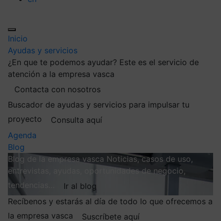
Inicio
Ayudas y servicios
¿En que te podemos ayudar?
Este es el servicio de
atención a la empresa vasca
Contacta con nosotros
Buscador de ayudas y servicios para impulsar tu
proyecto
Consulta aquí
Agenda
Blog
Blog de la empresa vasca
Noticias, casos de uso,
entrevistas, ayudas, oportunidades de negocio,
tendencias…
Ir al blog
Recíbenos y estarás al día de todo lo que ofrecemos a
la empresa vasca
Suscríbete aquí