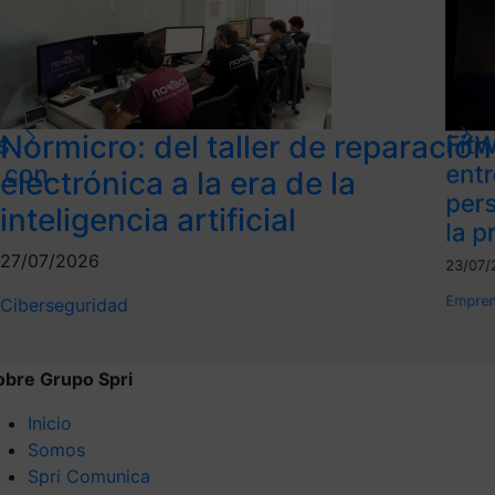
Normicro: del taller de reparación
s
FitW
l con
ent
electrónica a la era de la
per
inteligencia artificial
la p
27/07/2026
23/07/
Empren
Ciberseguridad
obre Grupo Spri
Inicio
Somos
Spri Comunica