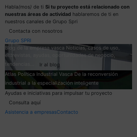
Habla
(
mos
)
de ti
Si tu proyecto está relacionado con
nuestras áreas de actividad
hablaremos de ti en
nuestros canales de Grupo Spri
Contacta con nosotros
Grupo SPRI
Blog de la empresa vasca
Noticias, casos de uso,
entrevistas, ayudas, oportunidades de negocio,
tendencias…
Ir al blog
Atlas
Política Industrial Vasca
De la reconversión
industrial a la especialización inteligente
Explorar
Ayudas e iniciativas para impulsar tu proyecto
Consulta aquí
Asistencia a empresas
Contacto
Mis suscripciones
Elige la información que quieres recibir