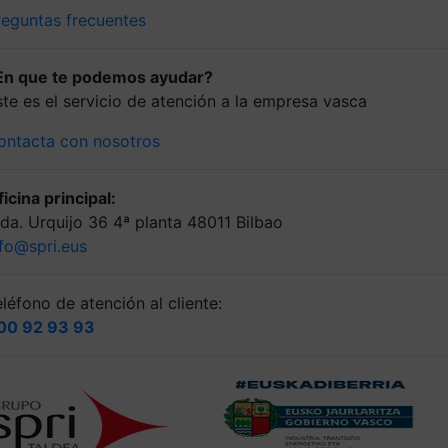
reguntas frecuentes
En que te podemos ayudar?
ste es el servicio de atención a la empresa vasca
ontacta con nosotros
icina principal:
lda. Urquijo 36 4ª planta 48011 Bilbao
nfo@spri.eus
léfono de atención al cliente:
00 92 93 93