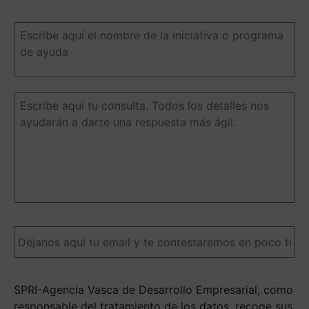
Escribe
aquí
el
nombre
de
la
Escribe
iniciativa
aquí
o
tu
programa
consulta.
de
Todos
ayuda
(Obligatorio)
los
detalles
nos
ayudarán
a
Email
(Obligatorio)
darte
una
respuesta
más
SPRI-Agencia Vasca de Desarrollo Empresarial, como
ágil.
(Obligatorio)
responsable del tratamiento de los datos, recoge sus