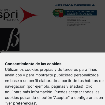
opyright © Spri 2026. All right reserved
Aviso Legal
Consentimiento de las cookies
Política de privacidad
Utilizamos cookies propias y de terceros para fines
Política de Cookies
analíticos y para mostrarte publicidad personalizada
Propiedad Intelectual
en base a un perfil elaborado a partir de tus hábitos de
navegación (por ejemplo, páginas visitadas).
Clic
aquí
para más información. Puedes aceptar todas las
cookies pulsando el botón “Aceptar” o configurarlas en
“ver preferencias”.