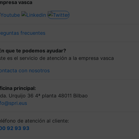
mpresa vasca
reguntas frecuentes
En que te podemos ayudar?
ste es el servicio de atención a la empresa vasca
ontacta con nosotros
icina principal:
lda. Urquijo 36 4ª planta 48011 Bilbao
nfo@spri.eus
léfono de atención al cliente:
00 92 93 93