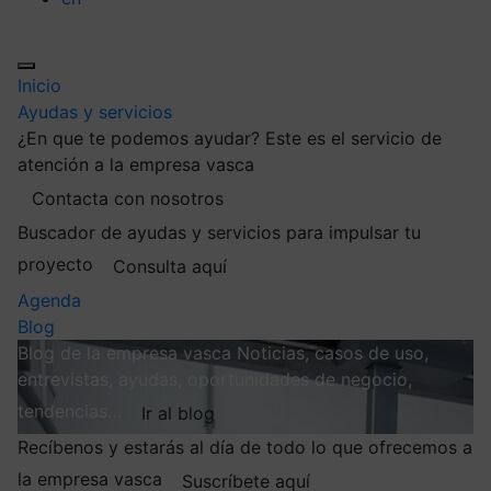
Inicio
Ayudas y servicios
¿En que te podemos ayudar?
Este es el servicio de
atención a la empresa vasca
Contacta con nosotros
Buscador de ayudas y servicios para impulsar tu
proyecto
Consulta aquí
Agenda
Blog
Blog de la empresa vasca
Noticias, casos de uso,
entrevistas, ayudas, oportunidades de negocio,
tendencias…
Ir al blog
Recíbenos y estarás al día de todo lo que ofrecemos a
la empresa vasca
Suscríbete aquí