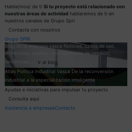
Habla
(
mos
)
de ti
Si tu proyecto está relacionado con
nuestras áreas de actividad
hablaremos de ti en
nuestros canales de Grupo Spri
Contacta con nosotros
Grupo SPRI
Blog de la empresa vasca
Noticias, casos de uso,
entrevistas, ayudas, oportunidades de negocio,
tendencias…
Ir al blog
Atlas
Política Industrial Vasca
De la reconversión
industrial a la especialización inteligente
Explorar
Ayudas e iniciativas para impulsar tu proyecto
Consulta aquí
Asistencia a empresas
Contacto
Mis suscripciones
Elige la información que quieres recibir