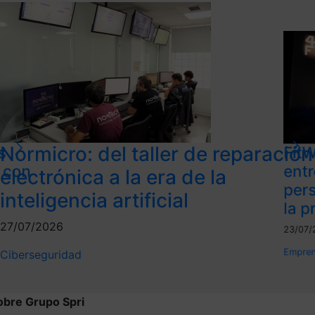
Normicro: del taller de reparación
s
FitW
l con
ent
electrónica a la era de la
per
inteligencia artificial
la p
27/07/2026
23/07/
Empren
Ciberseguridad
obre Grupo Spri