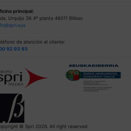
icina principal:
lda. Urquijo 36 4ª planta 48011 Bilbao
nfo@spri.eus
léfono de atención al cliente:
00 92 93 93
opyright © Spri 2026. All right reserved