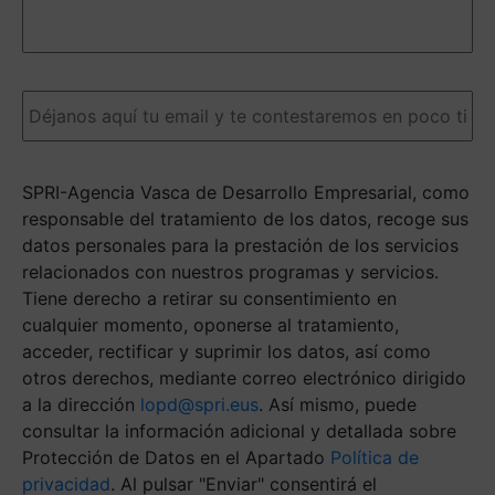
detalles
nos
ayudarán
a
Email
(Obligatorio)
darte
una
respuesta
más
SPRI-Agencia Vasca de Desarrollo Empresarial, como
ágil.
(Obligatorio)
responsable del tratamiento de los datos, recoge sus
datos personales para la prestación de los servicios
relacionados con nuestros programas y servicios.
Tiene derecho a retirar su consentimiento en
cualquier momento, oponerse al tratamiento,
acceder, rectificar y suprimir los datos, así como
otros derechos, mediante correo electrónico dirigido
a la dirección
lopd@spri.eus
. Así mismo, puede
consultar la información adicional y detallada sobre
Protección de Datos en el Apartado
Política de
privacidad
. Al pulsar "Enviar" consentirá el