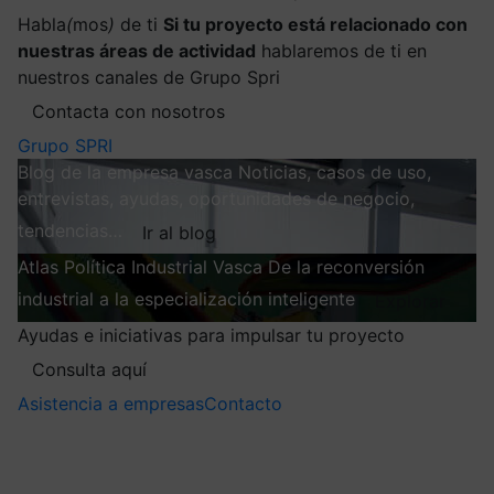
Habla
(
mos
)
de ti
Si tu proyecto está relacionado con
nuestras áreas de actividad
hablaremos de ti en
nuestros canales de Grupo Spri
Contacta con nosotros
Grupo SPRI
Blog de la empresa vasca
Noticias, casos de uso,
entrevistas, ayudas, oportunidades de negocio,
tendencias…
Ir al blog
Atlas
Política Industrial Vasca
De la reconversión
industrial a la especialización inteligente
Explorar
Ayudas e iniciativas para impulsar tu proyecto
Consulta aquí
Asistencia a empresas
Contacto
Mis suscripciones
Elige la información que quieres recibir