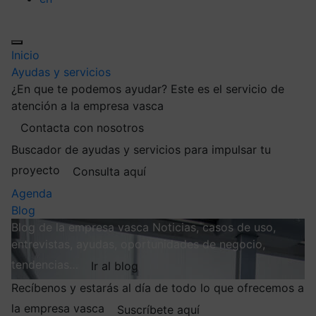
Inicio
Ayudas y servicios
¿En que te podemos ayudar?
Este es el servicio de
atención a la empresa vasca
Contacta con nosotros
Buscador de ayudas y servicios para impulsar tu
proyecto
Consulta aquí
Agenda
Blog
Blog de la empresa vasca
Noticias, casos de uso,
entrevistas, ayudas, oportunidades de negocio,
tendencias…
Ir al blog
Recíbenos y estarás al día de todo lo que ofrecemos a
la empresa vasca
Suscríbete aquí