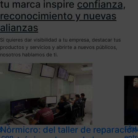
tu marca inspire
confianza,
reconocimiento y nuevas
alianzas
Si quieres dar visibilidad a tu empresa, destacar tus
productos y servicios y abrirte a nuevos públicos,
nosotros hablamos de ti.
Normicro: del taller de reparación
s
FitW
l con
ent