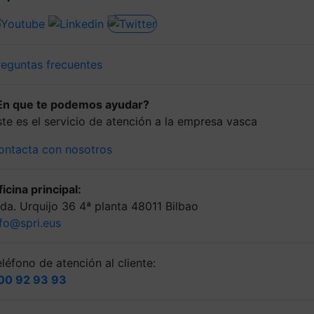
reguntas frecuentes
En que te podemos ayudar?
ste es el servicio de atención a la empresa vasca
ontacta con nosotros
icina principal:
lda. Urquijo 36 4ª planta 48011 Bilbao
nfo@spri.eus
léfono de atención al cliente:
00 92 93 93