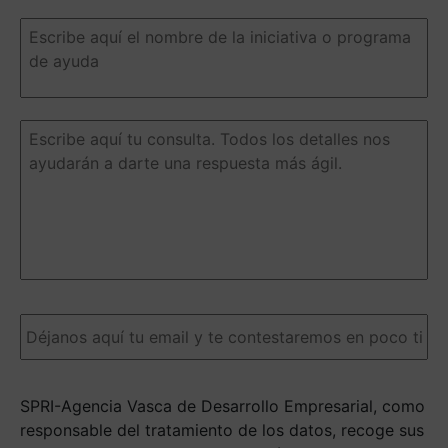
Escribe
aquí
el
nombre
de
la
Escribe
iniciativa
aquí
o
tu
programa
consulta.
de
Todos
ayuda
(Obligatorio)
los
detalles
nos
ayudarán
a
Email
(Obligatorio)
darte
una
respuesta
más
SPRI-Agencia Vasca de Desarrollo Empresarial, como
ágil.
(Obligatorio)
responsable del tratamiento de los datos, recoge sus