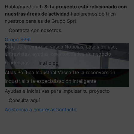
Habla
(
mos
)
de ti
Si tu proyecto está relacionado con
nuestras áreas de actividad
hablaremos de ti en
nuestros canales de Grupo Spri
Contacta con nosotros
Grupo SPRI
Blog de la empresa vasca
Noticias, casos de uso,
entrevistas, ayudas, oportunidades de negocio,
tendencias…
Ir al blog
Atlas
Política Industrial Vasca
De la reconversión
industrial a la especialización inteligente
Explorar
Ayudas e iniciativas para impulsar tu proyecto
Consulta aquí
Asistencia a empresas
Contacto
Mis suscripciones
Elige la información que quieres recibir