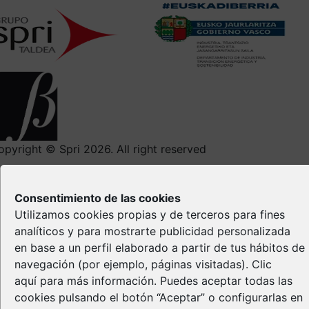
opyright © Spri 2026. All right reserved
Aviso Legal
Política de privacidad
Consentimiento de las cookies
Política de Cookies
Utilizamos cookies propias y de terceros para fines
Propiedad Intelectual
analíticos y para mostrarte publicidad personalizada
en base a un perfil elaborado a partir de tus hábitos de
navegación (por ejemplo, páginas visitadas).
Clic
aquí
para más información. Puedes aceptar todas las
cookies pulsando el botón “Aceptar” o configurarlas en