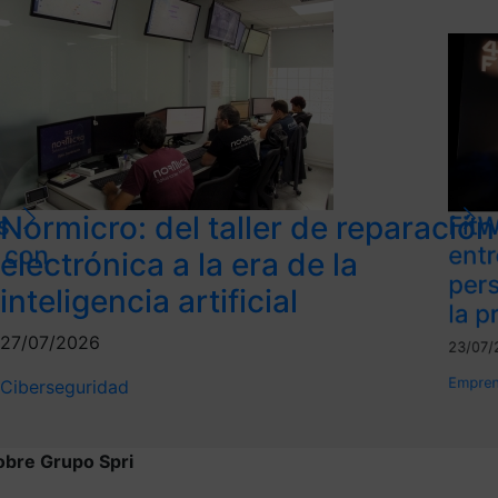
Normicro: del taller de reparación
s
FitW
l con
ent
electrónica a la era de la
per
inteligencia artificial
la p
27/07/2026
23/07/
Empren
Ciberseguridad
obre Grupo Spri