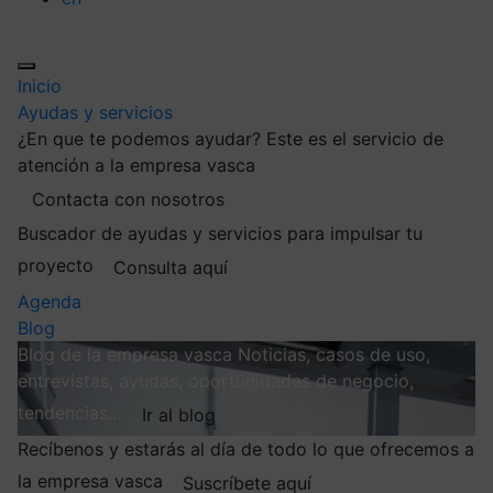
Inicio
Ayudas y servicios
¿En que te podemos ayudar?
Este es el servicio de
atención a la empresa vasca
Contacta con nosotros
Buscador de ayudas y servicios para impulsar tu
proyecto
Consulta aquí
Agenda
Blog
Blog de la empresa vasca
Noticias, casos de uso,
entrevistas, ayudas, oportunidades de negocio,
tendencias…
Ir al blog
Recíbenos y estarás al día de todo lo que ofrecemos a
la empresa vasca
Suscríbete aquí