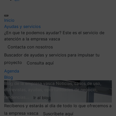
Inicio
Ayudas y servicios
¿En que te podemos ayudar?
Este es el servicio de
atención a la empresa vasca
Contacta con nosotros
Buscador de ayudas y servicios para impulsar tu
proyecto
Consulta aquí
Agenda
Blog
Blog de la empresa vasca
Noticias, casos de uso,
entrevistas, ayudas, oportunidades de negocio,
tendencias…
Ir al blog
Recíbenos y estarás al día de todo lo que ofrecemos a
la empresa vasca
Suscríbete aquí