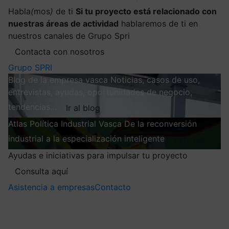
Habla
(
mos
)
de ti
Si tu proyecto está relacionado con
nuestras áreas de actividad
hablaremos de ti en
nuestros canales de Grupo Spri
Contacta con nosotros
Grupo SPRI
Blog de la empresa vasca
Noticias, casos de uso,
entrevistas, ayudas, oportunidades de negocio,
tendencias…
Ir al blog
Atlas
Política Industrial Vasca
De la reconversión
industrial a la especialización inteligente
Explorar
Ayudas e iniciativas para impulsar tu proyecto
Consulta aquí
Asistencia a empresas
Contacto
Mis suscripciones
Elige la información que quieres recibir