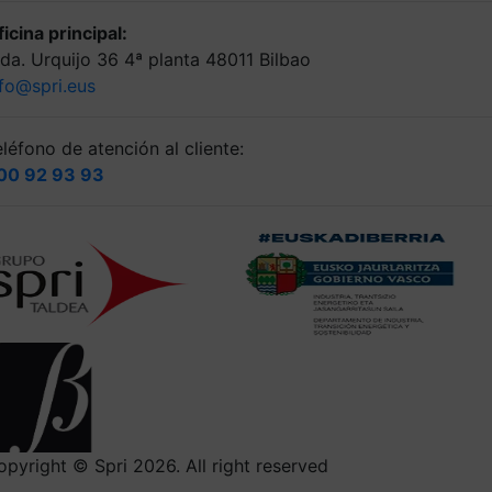
icina principal:
lda. Urquijo 36 4ª planta 48011 Bilbao
nfo@spri.eus
léfono de atención al cliente:
00 92 93 93
opyright © Spri 2026. All right reserved