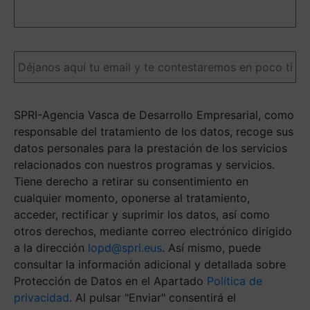
detalles
nos
ayudarán
a
Email
(Obligatorio)
darte
una
respuesta
más
SPRI-Agencia Vasca de Desarrollo Empresarial, como
ágil.
(Obligatorio)
responsable del tratamiento de los datos, recoge sus
datos personales para la prestación de los servicios
relacionados con nuestros programas y servicios.
Tiene derecho a retirar su consentimiento en
cualquier momento, oponerse al tratamiento,
acceder, rectificar y suprimir los datos, así como
otros derechos, mediante correo electrónico dirigido
a la dirección
lopd@spri.eus
. Así mismo, puede
consultar la información adicional y detallada sobre
Protección de Datos en el Apartado
Política de
privacidad
. Al pulsar "Enviar" consentirá el