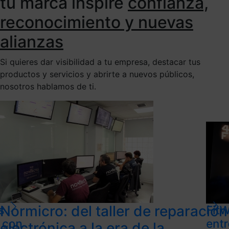
tu marca inspire
confianza,
reconocimiento y nuevas
alianzas
Si quieres dar visibilidad a tu empresa, destacar tus
productos y servicios y abrirte a nuevos públicos,
nosotros hablamos de ti.
Normicro: del taller de reparación
s
FitW
l con
ent
electrónica a la era de la