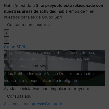
Habla
(
mos
)
de ti
Si tu proyecto está relacionado con
nuestras áreas de actividad
hablaremos de ti en
nuestros canales de Grupo Spri
Contacta con nosotros
‹
›
Grupo SPRI
Blog de la empresa vasca
Noticias, casos de uso,
entrevistas, ayudas, oportunidades de negocio,
tendencias…
Ir al blog
Atlas
Política Industrial Vasca
De la reconversión
industrial a la especialización inteligente
Explorar
Ayudas e iniciativas para impulsar tu proyecto
Consulta aquí
Asistencia a empresas
Contacto