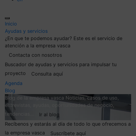
Inicio
Ayudas y servicios
¿En que te podemos ayudar?
Este es el servicio de
atención a la empresa vasca
Contacta con nosotros
Buscador de ayudas y servicios para impulsar tu
proyecto
Consulta aquí
Agenda
Blog
Blog de la empresa vasca
Noticias, casos de uso,
entrevistas, ayudas, oportunidades de negocio,
tendencias…
Ir al blog
Recíbenos y estarás al día de todo lo que ofrecemos a
la empresa vasca
Suscríbete aquí