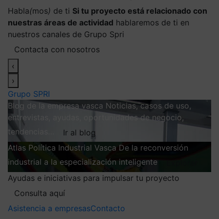
Habla
(
mos
)
de ti
Si tu proyecto está relacionado con
nuestras áreas de actividad
hablaremos de ti en
nuestros canales de Grupo Spri
Contacta con nosotros
‹
›
Grupo SPRI
Blog de la empresa vasca
Noticias, casos de uso,
entrevistas, ayudas, oportunidades de negocio,
tendencias…
Ir al blog
Atlas
Política Industrial Vasca
De la reconversión
industrial a la especialización inteligente
Explorar
Ayudas e iniciativas para impulsar tu proyecto
Consulta aquí
Asistencia a empresas
Contacto