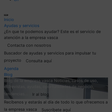
Inicio
Ayudas y servicios
¿En que te podemos ayudar?
Este es el servicio de
atención a la empresa vasca
Contacta con nosotros
Buscador de ayudas y servicios para impulsar tu
proyecto
Consulta aquí
Agenda
Blog
Blog de la empresa vasca
Noticias, casos de uso,
entrevistas, ayudas, oportunidades de negocio,
tendencias…
Ir al blog
Recíbenos y estarás al día de todo lo que ofrecemos a
la empresa vasca
Suscríbete aquí