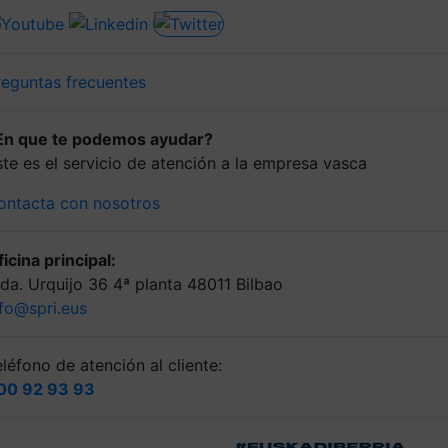
reguntas frecuentes
En que te podemos ayudar?
ste es el servicio de atención a la empresa vasca
ontacta con nosotros
icina principal:
lda. Urquijo 36 4ª planta 48011 Bilbao
nfo@spri.eus
léfono de atención al cliente:
00 92 93 93