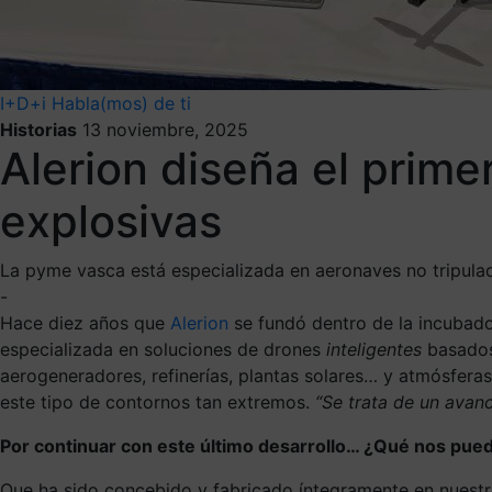
I+D+i
Habla(mos) de ti
Historias
13 noviembre, 2025
Alerion diseña el prim
explosivas
La pyme vasca está especializada en aeronaves no tripulada
-
Hace diez años que
Alerion
se fundó dentro de la incubado
especializada en soluciones de drones
inteligentes
basados 
aerogeneradores, refinerías, plantas solares… y atmósfera
este tipo de contornos tan extremos.
“Se trata de un avanc
Por continuar con este último desarrollo… ¿Qué nos pued
Que ha sido concebido y fabricado íntegramente en nuestra