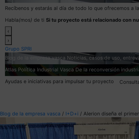
Recíbenos y estarás al día de todo lo que ofrecemos a 
Habla
(
mos
)
de ti
Si tu proyecto está relacionado con nu
‹
›
Grupo SPRI
Blog de la empresa vasca
Noticias, casos de uso, entre
Atlas
Política Industrial Vasca
De la reconversión industria
Ayudas e iniciativas para impulsar tu proyecto
Consult
Mis suscripciones
Elige la información que quieres recibir
Blog de la empresa vasca
/
I+D+i
/
Alerion diseña el prim