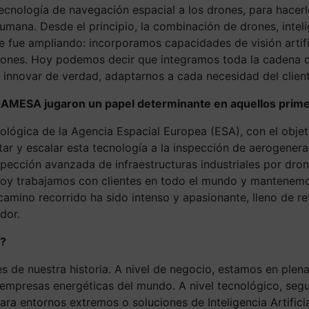
ir tecnología de navegación espacial a los drones, para ha
umana. Desde el principio, la combinación de drones, intel
 fue ampliando: incorporamos capacidades de visión artific
ones. Hoy podemos decir que integramos toda la cadena de 
innovar de verdad, adaptarnos a cada necesidad del client
a GAMESA jugaron un papel determinante en aquellos pri
lógica de la Agencia Espacial Europea (ESA), con el objetiv
y escalar esta tecnología a la inspección de aerogenerad
pección avanzada de infraestructuras industriales por dron
. Hoy trabajamos con clientes en todo el mundo y mantene
 camino recorrido ha sido intenso y apasionante, lleno de 
dor.
a?
 de nuestra historia. A nivel de negocio, estamos en plen
es empresas energéticas del mundo. A nivel tecnológico, s
ra entornos extremos o soluciones de Inteligencia Artificia