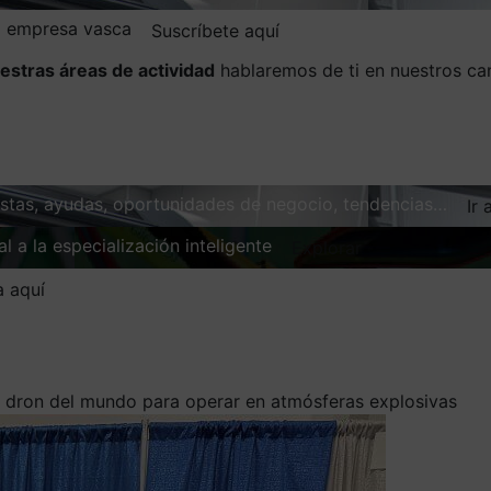
la empresa vasca
Suscríbete aquí
estras áreas de actividad
hablaremos de ti en nuestros ca
vistas, ayudas, oportunidades de negocio, tendencias…
Ir 
l a la especialización inteligente
Explorar
a aquí
er dron del mundo para operar en atmósferas explosivas