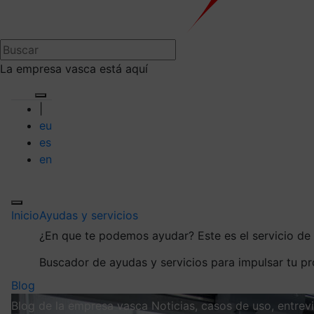
La empresa vasca está aquí
|
eu
es
en
Inicio
Ayudas y servicios
¿En que te podemos ayudar?
Este es el servicio d
Buscador de ayudas y servicios para impulsar tu p
Blog
Blog de la empresa vasca
Noticias, casos de uso, entre