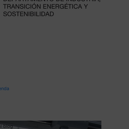
enda
al blog