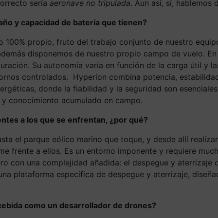
orrecto sería
aeronave no tripulada
. Aun así, sí, hablemo
ño y capacidad de batería que tienen?
lo 100% propio, fruto del trabajo conjunto de nuestro equip
 además disponemos de nuestro propio campo de vuelo. En
uración. Su autonomía varía en función de la carga útil y 
ornos controlados. Hyperion combina potencia, estabilidad
géticas, donde la fiabilidad y la seguridad son esenciales.
no y conocimiento acumulado en campo.
ntes a los que se enfrentan, ¿por qué?
ta el parque eólico marino que toque, y desde allí realiz
me frente a ellos. Es un entorno imponente y requiere much
ero con una complejidad añadida: el despegue y aterrizaje
o una plataforma específica de despegue y aterrizaje, diseñ
ncebida como un desarrollador de drones?