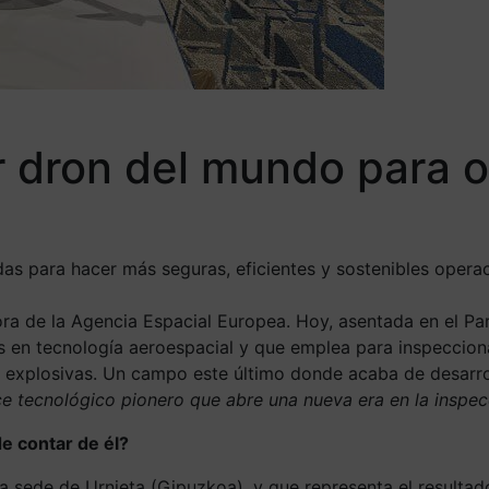
er dron del mundo para 
s para hacer más seguras, eficientes y sostenibles operaci
ra de la Agencia Espacial Europea. Hoy, asentada en el P
en tecnología aeroespacial y que emplea para inspeccionar,
s explosivas. Un campo este último donde acaba de desarro
e tecnológico pionero que abre una nueva era en la inspecci
e contar de él?
 sede de Urnieta (Gipuzkoa), y que representa el resultado