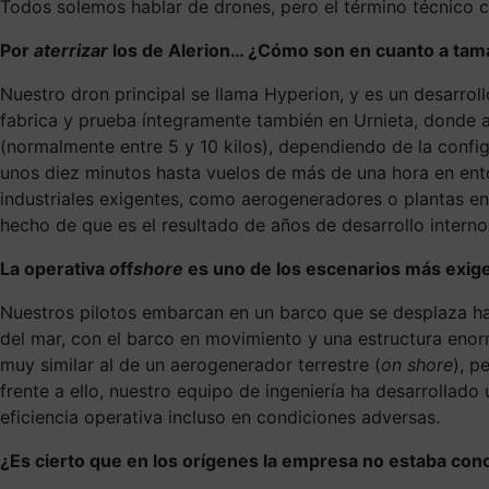
Todos solemos hablar de drones, pero el término técnico c
Por
aterrizar
los de Alerion… ¿Cómo son en cuanto a tama
Nuestro dron principal se llama Hyperion, y es un desarrol
fabrica y prueba íntegramente también en Urnieta, donde
(normalmente entre 5 y 10 kilos), dependiendo de la config
unos diez minutos hasta vuelos de más de una hora en ent
industriales exigentes, como aerogeneradores o plantas ener
hecho de que es el resultado de años de desarrollo inter
La operativa
o
ff
shore
es uno de los escenarios más exige
Nuestros pilotos embarcan en un barco que se desplaza has
del mar, con el barco en movimiento y una estructura enor
muy similar al de un aerogenerador terrestre (
on shore
), p
frente a ello, nuestro equipo de ingeniería ha desarrollad
eficiencia operativa incluso en condiciones adversas.
¿Es cierto que en los orígenes la empresa no estaba co