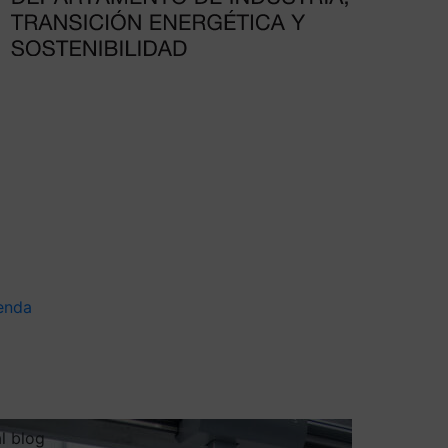
enda
al blog