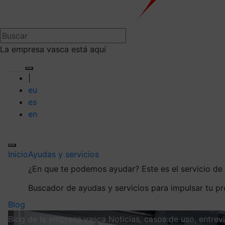
La empresa vasca está aquí
|
eu
es
en
Inicio
Ayudas y servicios
¿En que te podemos ayudar?
Este es el servicio d
Buscador de ayudas y servicios para impulsar tu p
Blog
Blog de la empresa vasca
Noticias, casos de uso, entre