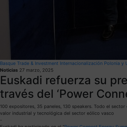
Basque Trade & Investment
Internacionalización
Polonia y 
Noticias
27 marzo, 2025
Euskadi refuerza su pr
través del ‘Power Conn
100 expositores, 35 paneles, 130 speakers. Todo el sector 
valor industrial y tecnológica del sector eólico vasco
-
Euskadi ha participado en el “
Power Connect Energy Summ