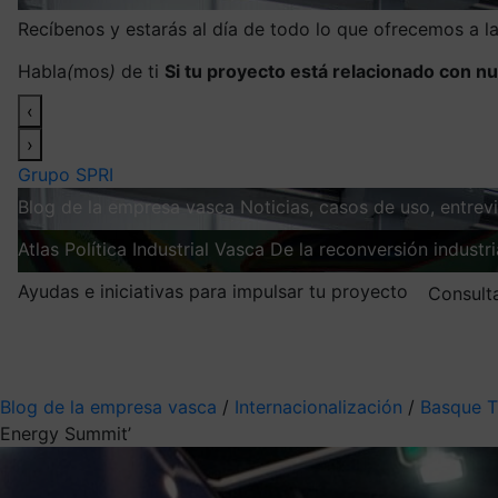
Recíbenos y estarás al día de todo lo que ofrecemos a 
Habla
(
mos
)
de ti
Si tu proyecto está relacionado con nu
‹
›
Grupo SPRI
Blog de la empresa vasca
Noticias, casos de uso, entre
Atlas
Política Industrial Vasca
De la reconversión industria
Ayudas e iniciativas para impulsar tu proyecto
Consult
Mis suscripciones
Elige la información que quieres recibir
Blog de la empresa vasca
/
Internacionalización
/
Basque T
Energy Summit’