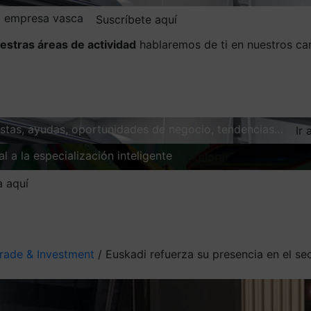
la empresa vasca
Suscríbete aquí
estras áreas de actividad
hablaremos de ti en nuestros ca
vistas, ayudas, oportunidades de negocio, tendencias…
Ir 
l a la especialización inteligente
Explorar
a aquí
rade & Investment
/
Euskadi refuerza su presencia en el s