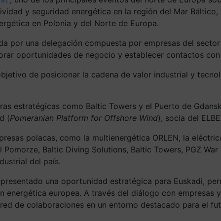
vidad y seguridad energética en la región del Mar Báltico, 
nergética en Polonia y del Norte de Europa.
da por una delegación compuesta por empresas del sector e
lorar oportunidades de negocio y establecer contactos co
bjetivo de posicionar la cadena de valor industrial y tecno
turas estratégicas como Baltic Towers y el Puerto de Gdans
d (
Pomeranian Platform for Offshore Wind
), socia del ELBE
resas polacas, como la multienergética ORLEN, la eléctric
Pomorze, Baltic Diving Solutions, Baltic Towers, PGZ War S
ustrial del país.
presentado una oportunidad estratégica para Euskadi, perm
ón energética europea. A través del diálogo con empresas y
red de colaboraciones en un entorno destacado para el futu