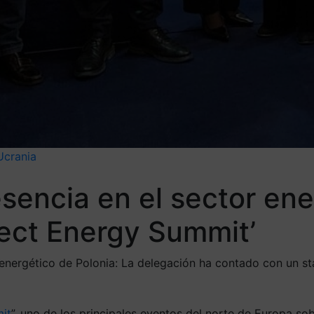
Ucrania
esencia en el sector en
ect Energy Summit’
energético de Polonia: La delegación ha contado con un sta
it
”, uno de los principales eventos del norte de Europa so